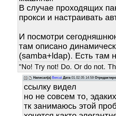
В случае проходящих па
прокси и настраивать ав
И посмотри сегодняшнюю
там описано динамическ
(samba+ldap). Есть там 
"No! Try not! Do. Or do not. The
Написал(а)
Bercut
Дата
01.02.05 14:59
Отредактир
ссылку видел
но не совсем то, эдаких
тк занимаюсь этой про
хочется както элегантн