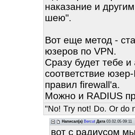
наказание и другим
шею".
Вот еще метод - ст
юзеров по VPN.
Сразу будет тебе и
соответствие юзер-
правил firewall'а.
Можно и RADIUS при
"No! Try not! Do. Or do n
Написал(а)
Bercut
Дата
03.02.05 09:11
вот с радиусом м