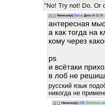
"No! Try not! Do. Or d
Написал(а)
Bercut
Дата
04.02.05 
антересная мы
а как тогда на 
кому через как
ps
и всётаки прих
в лоб не решиш
русский язык подоб
никогда не примени
Написал(а)
LOE
(Site/forum a