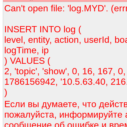
Can't open file: 'log.MYD'. (er
INSERT INTO log (
level, entity, action, userId, bo
logTime, ip
) VALUES (
2, 'topic', 'show', 0, 16, 167, 0,
1786156942, '10.5.63.40, 216
)
Если вы думаете, что дейст
пожалуйста, информируйте 
сообщение об ошибке и вре