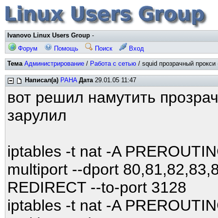
Ivanovo Linux Users Group
-
Форум
Помощь
Поиск
Вход
Тема
Администрирование
/
Работа с сетью
/ squid прозрачный прокси 
Написал(а)
PAHA
Дата
29.01.05 11:47
вот решил намутить прозрачн
зарулил
iptables -t nat -A PREROUTIN
multiport --dport 80,81,82,83
REDIRECT --to-port 3128
iptables -t nat -A PREROUTIN