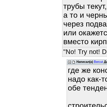
трубы текут,
а то и черн
через подв
или окажетс
вместо кирп
"No! Try not! D
Написал(а)
Bercut
Д
где же кон
надо как-
обе тенде
строительс