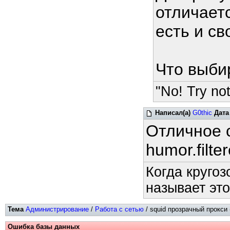
отличаетс
есть и св
Что выби
"No! Try not
Написал(а)
G0thic
Дата
Отличное 
humor.filte
Когда кругоз
называет это
Тема
Администрирование
/
Работа с сетью
/ squid прозрачный прокси 
Ошибка базы данных