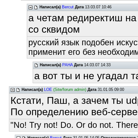
Написал(а)
Bercut
Дата
13.03.07 10:46
а четам редиректиш на
со сквидом
русский язык подобен искус
применит его без необходим
Написал(а)
PAHA
Дата
14.03.07 14:33
а вот ты и не угадал т
Написал(а)
LOE
(Site/forum admin)
Дата
31.01.05 09:00
Кстати, Паш, а зачем ты u
По определению веб-серве
"No! Try not! Do. Or do not. There 
Написал(а)
Bercut
Дата
31.01.05 14:05
Отредактировано
3