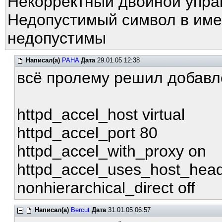
Некорректный двойной упра
Недопустимый символ в име
недопустимы
Написал(а)
PAHA
Дата
29.01.05 12:38
всё пролему решил добавле
httpd_accel_host virtual
httpd_accel_port 80
httpd_accel_with_proxy on
httpd_accel_uses_host_hea
nonhierarchical_direct off
Написал(а)
Bercut
Дата
31.01.05 06:57