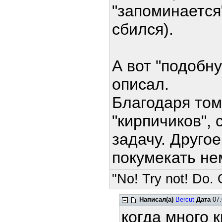
"запоминается
сбился).
А вот "подобну
описал.
Благодаря тому
"кирпичиков",
задачу. Другое
покумекать н
"No! Try not! Do. O
Написал(а)
Bercut
Дата
07.
когда много 