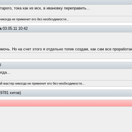
арого, тока как из мск, в ивановку переправить...
никогда не применит его без необходимости...
а
03.05.11 10:42
мочь. Но на счет этого я отдельно топик создам, как сам все проработ
0
гда...
ий мастер никогда не применит его без необходимости...
19781 хитов)