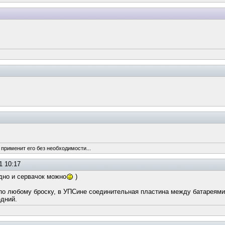
 применит его без необходимости...
1 10:17
одно и сервачок можно
)
по любому броску, в УПСине соединительная пластина между батареями п
едний.