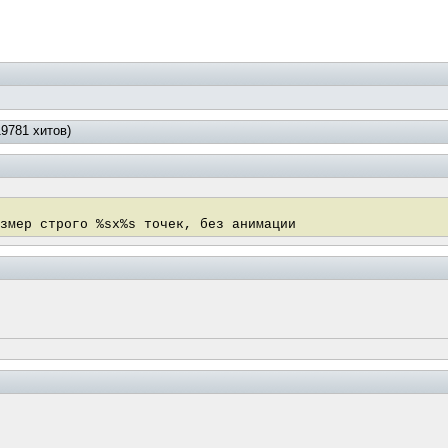
19781 хитов)
змер строго %sx%s точек, без анимации