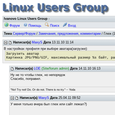
Ivanovo Linux Users Group
-
Форум
Помощь
Поиск
Вход
Тема
Сервер/Форум
/
Замечания, предложения, комментарии
/ Глюк (
Написал(а)
MaxyS
Дата
13.11.10 11:14
В настройках профиля при выборе аватара(загрузке):
Загрузить аватар
Картинка JPG/PNG/GIF, максимальный размер %s байт, ра
Написал(а)
LOE
(Site/forum admin)
Дата
14.11.10 16:13
Ну не то чтобы глюк, но непорядок
Спасибо, поправил.
"No! Try not! Do. Or do not. There is no try." -- Yoda
Написал(а)
MaxyS
Дата
25.04.11 09:52
У меня только вчера был глюк или сайт лежал?)