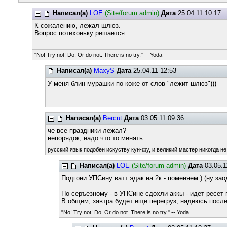
Написал(а)
LOE
(Site/forum admin)
Дата
25.04.11 10:17
К сожалению, лежал шлюз.
Вопрос потихоньку решается.
"No! Try not! Do. Or do not. There is no try." -- Yoda
Написал(а)
MaxyS
Дата
25.04.11 12:53
У меня блин мурашки по коже от слов "лежит шлюз")))
Написал(а)
Bercut
Дата
03.05.11 09:36
че все праздники лежал?
непорядок, надо что то менять
русский язык подобен искуству кун-фу, и великий мастер никогда не
Написал(а)
LOE
(Site/forum admin)
Дата
03.05.1
Подгони УПСину ватт эдак на 2к - поменяем ) (ну за
По серъезному - в УПСине сдохли аккы - идет ресет 
В общем, завтра будет еще перегруз, надеюсь посл
"No! Try not! Do. Or do not. There is no try." -- Yoda