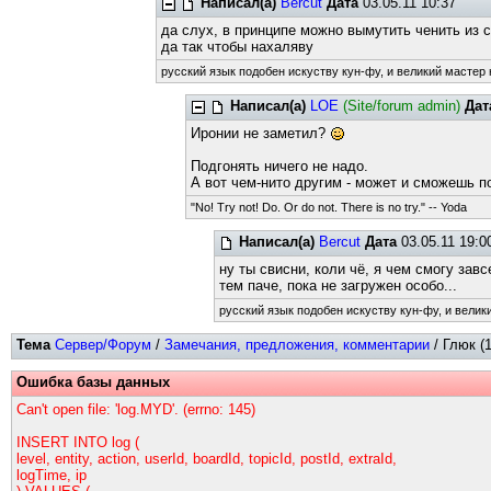
Написал(а)
Bercut
Дата
03.05.11 10:37
да слух, в принципе можно вымутить ченить из ст
да так чтобы нахаляву
русский язык подобен искуству кун-фу, и великий мастер 
Написал(а)
LOE
(Site/forum admin)
Дат
Иронии не заметил?
Подгонять ничего не надо.
А вот чем-нито другим - может и сможешь по
"No! Try not! Do. Or do not. There is no try." -- Yoda
Написал(а)
Bercut
Дата
03.05.11 19:0
ну ты свисни, коли чё, я чем смогу завсе
тем паче, пока не загружен особо...
русский язык подобен искуству кун-фу, и велик
Тема
Сервер/Форум
/
Замечания, предложения, комментарии
/ Глюк (
Ошибка базы данных
Can't open file: 'log.MYD'. (errno: 145)
INSERT INTO log (
level, entity, action, userId, boardId, topicId, postId, extraId,
logTime, ip