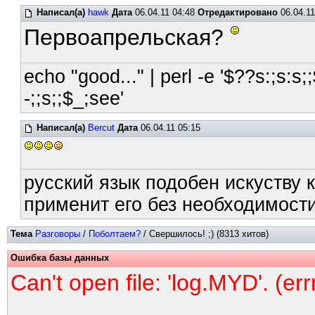
Написал(а)
hawk
Дата
06.04.11 04:48
Отредактировано
06.04.11
Первоапрельская?
echo "good..." | perl -e '$??s:;s:s;;
-;;s;;$_;see'
Написал(а)
Bercut
Дата
06.04.11 05:15
русский язык подобен искуству к
применит его без необходимости
Тема
Разговоры
/
Поболтаем?
/ Свершилось! ;) (8313 хитов)
Ошибка базы данных
Can't open file: 'log.MYD'. (er