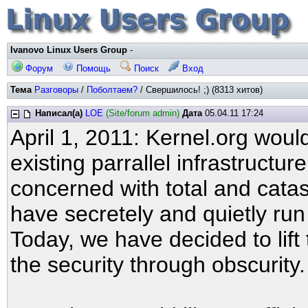
Ivanovo Linux Users Group
-
Форум
Помощь
Поиск
Вход
Тема
Разговоры
/
Поболтаем?
/ Свершилось! ;) (8313 хитов)
Написал(а)
LOE
(Site/forum admin)
Дата
05.04.11 17:24
April 1, 2011: Kernel.org would 
existing parrallel infrastructur
concerned with total and catas
have secretely and quietly run a
Today, we have decided to lift
the security through obscurity.