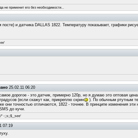
да не применит его без необходимости...
м посте) и датчика DALLAS 1822. Температуру показывает, графики ри
see'
вано
25.02.11 06:20
 самое дорогое - это датчик, примерно 120р, но я думаю это оптовая це
 градусов (если скажут как, прикреплю скрин
). По обычным ртутным те
ке они точностью отличаются, 1822 - точнее. В принципе изменения эти 
 SMS до кучи.
/" -;;s;;$_;see'
1 07:19
туху.