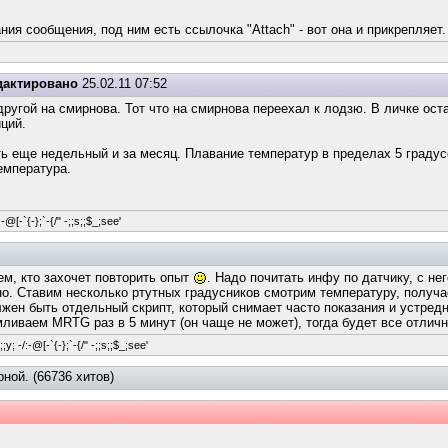
ия сообщения, под ним есть ссылочка "Attach" - вот она и прикрепляет.
дактировано
25.02.11 07:52
 другой на смирнова. Тот что на смирнова переехал к лодзю. В личке ос
ций.
ть еще недельный и за месяц. Плавание температур в пределах 5 градусо
емпература.
-@[-`{-};`-{/" -;;s;;$_;see'
ем, кто захочет повторить опыт
. Надо почитать инфу по датчику, с не
рно. Ставим несколько ртутных градусников смотрим температуру, получа
жен быть отдельный скрипт, который снимает часто показания и устредн
иваем MRTG раз в 5 минут (он чаще не может), тогда будет все отличн
y; -/:-@[-`{-};`-{/" -;;s;;$_;see'
ной. (66736 хитов)