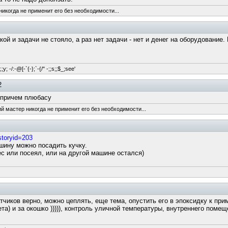
никогда не применит его без необходимости...
кой и задачи не стояло, а раз нет задачи - нет и денег на оборудование
y; -/:-@[-`{-};`-{/" -;;s;;$_;see'
2
а причем плюбасу
ий мастер никогда не применит его без необходимости...
storyid=203
шину можно посадить кучку.
с или посеял, или на другой машине остался)
датчиков верно, можно цеплять, еще тема, опустить его в эпоксидку к пр
а) и за окошко ))))), контроль уличной температуры, внутреннего помещен