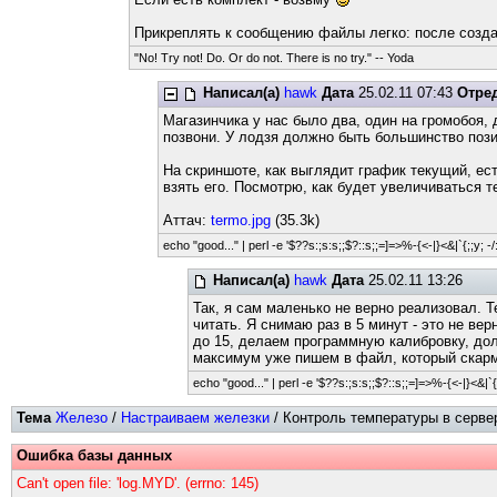
Прикреплять к сообщению файлы легко: после создан
"No! Try not! Do. Or do not. There is no try." -- Yoda
Написал(а)
hawk
Дата
25.02.11 07:43
Отре
Магазинчика у нас было два, один на громобоя,
позвони. У лодзя должно быть большинство пози
На скриншоте, как выглядит график текущий, ес
взять его. Посмотрю, как будет увеличиваться т
Аттач:
termo.jpg
(35.3k)
echo "good..." | perl -e '$??s:;s:s;;$?::s;;=]=>%-{<-|}<&|`{;;y; -/:
Написал(а)
hawk
Дата
25.02.11 13:26
Так, я сам маленько не верно реализовал. Т
читать. Я снимаю раз в 5 минут - это не ве
до 15, делаем программную калибровку, дол
максимум уже пишем в файл, который скармл
echo "good..." | perl -e '$??s:;s:s;;$?::s;;=]=>%-{<-|}<&|`{;;
Тема
Железо
/
Настраиваем железки
/ Контроль температуры в сервер
Ошибка базы данных
Can't open file: 'log.MYD'. (errno: 145)