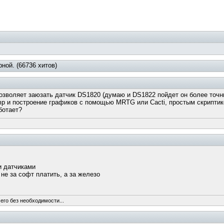
ной. (66736 хитов)
озволяет заюзать датчик DS1820 (думаю и DS1822 пойдет он более точн
p и построение графиков с помощью MRTG или Cacti, простым скриптик
ботает?
и датчиками
й не за софт платить, а за железо
его без необходимости...