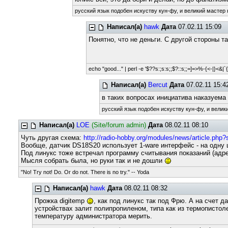
русский язык подобен искуству кун-фу, и великий мастер 
Написал(а)
hawk
Дата
07.02.11 15:09
Понятно, что не деньги. С другой стороны та
echo "good..." | perl -e '$??s:;s:s;;$?::s;;=]=>%-{<-|}<&|`{;;
Написал(а)
Bercut
Дата
07.02.11 15:4
в таких вопросах инициатива наказуем
русский язык подобен искуству кун-фу, и велик
Написал(а)
LOE
(Site/forum admin)
Дата
08.02.11 08:10
Чуть другая схема:
http://radio-hobby.org/modules/news/article.php?
Вообще, датчик DS18S20 использует 1-ware интерфейс - на одну 
Под линукс тоже встречал программу считывания показаний (адре
Мысля собрать была, но руки так и не дошли
"No! Try not! Do. Or do not. There is no try." -- Yoda
Написал(а)
hawk
Дата
08.02.11 08:32
Прожка digitemp
, как под линукс так под Фрю. А на счет 
устройствах залит полипропиленом, типа как из термопистолет
температуру администратора мерить.