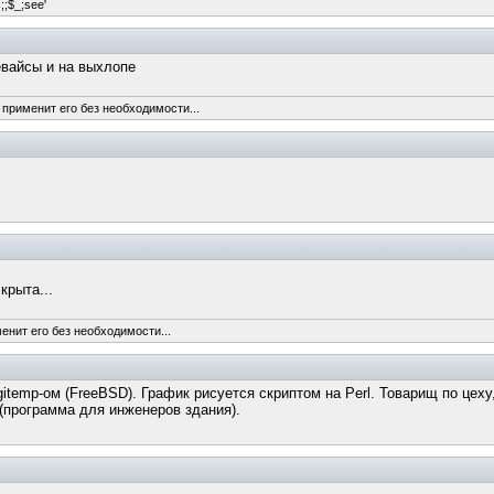
s;;$_;see'
евайсы и на выхлопе
 применит его без необходимости...
крыта...
енит его без необходимости...
itemp-ом (FreeBSD). График рисуется скриптом на Perl. Товарищ по цеху
(программа для инженеров здания).