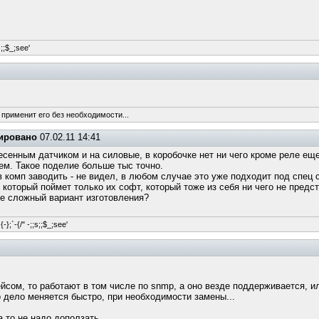
s;;$_;see'
 применит его без необходимости...
ировано
07.02.11 14:41
есенным датчиком и на силовые, в коробочке нет ни чего кроме реле ещ
ем. Такое поделие больше тыс точно.
в комп заводить - не видел, в любом случае это уже подходит под спец
который поймет только их софт, который тоже из себя ни чего не предст
не сложный вариант изготовления?
-};`-{/" -;;s;;$_;see'
сом, то работают в том числе по snmp, а оно везде поддерживается, и
но дело меняется быстро, при необходимости замены...
а то не надо доползать.