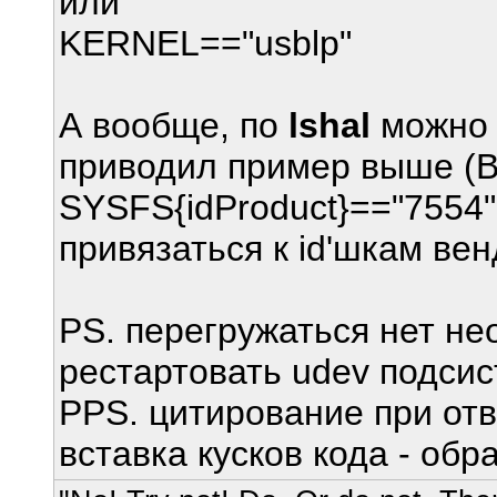
или
KERNEL=="usblp"
А вообще, по
lshal
можно у
приводил пример выше (B
SYSFS{idProduct}=="7554"
привязаться к id'шкам вен
PS. перегружаться нет не
рестартовать udev подсис
PPS. цитирование при отв
вставка кусков кода - об