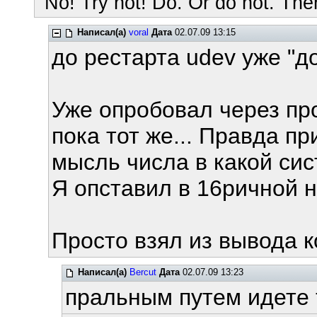
"No! Try not! Do. Or do not. Ther
Написал(а)
voral
Дата
02.07.09 13:15
до рестарта udev уже "
Уже опробовал через про
пока тот же... Правда пр
мысль числа в какой сист
Я опставил в 16ричной 
Просто взял из вывода к
Написал(а)
Bercut
Дата
02.07.09 13:23
пральным путем идете