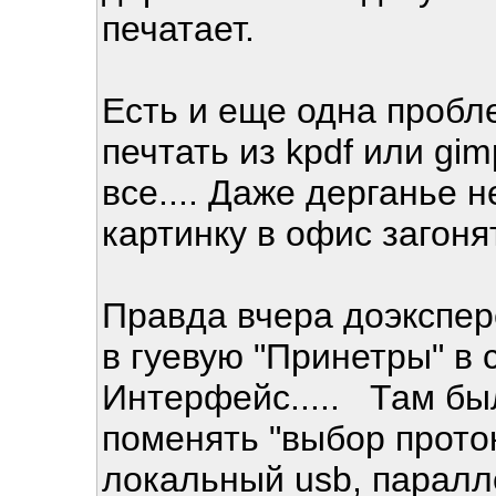
печатает.
Есть и еще одна пробл
печтать из kpdf или gim
все.... Даже дерганье н
картинку в офис загонят
Правда вчера доэкспер
в гуевую "Принетры" в
Интерфейс..... Там был
поменять "выбор проток
локальный usb, парал