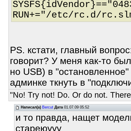
SYSFS{idVendor}=="048
RUN+="/etc/rc.d/rc.sl
PS. кстати, главный вопрос:
говорит? У меня как-то был
но USB) в "остановленное"
админке ткнуть в "подключи
"No! Try not! Do. Or do not. There 
Написал(а)
Bercut
Дата
01.07.09 05:52
и то правда, нащет модел
стареюууу