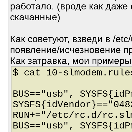
работало. (вроде как даже 
скачанные)
Как советуют, взведи в /etc
появление/исчезновение пр
Как затравка, мои примеры
$ cat 10-slmodem.rule
BUS=="usb", SYSFS{idP
SYSFS{idVendor}=="048
RUN+="/etc/rc.d/rc.sl
BUS=="usb", SYSFS{idP