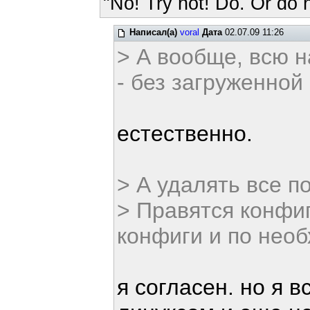
"No! Try not! Do. Or do n
Написал(а)
voral
Дата
02.07.09 11:26
> А вообще, всю н
- без загруженной
естественно.
> А удалять все п
> Правятся конфиг
конфиги и по необ
я согласен. но я 