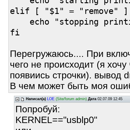
echo "starting printin
elif [ "$1" = "remove" ]
echo "stopping printin
fi
Перегружаюсь.... При вклю
чего не происходит (я хочу 
появиись строчки). вывод 
В чем может быть моя оши
Написал(а)
LOE
(Site/forum admin)
Дата
02.07.09 12:45
Попробуй:
KERNEL=="usblp0"