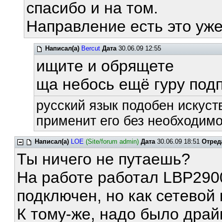
спасибо и на том.
Направление есть это уже
Написал(а)
Bercut
Дата
30.06.09 12:55
ищите и обрящете
ща небось ещё гуру под
русский язык подобен искуств
применит его без необходимос
Написал(а)
LOE
(Site/forum admin)
Дата
30.06.09 18:51
Отред
Ты ничего не путаешь?
На работе работал LBP290
подключен, но как сетевой
К тому-же, надо было драй