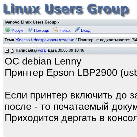
Ivanovo Linux Users Group
-
Форум
Помощь
Поиск
Вход
Тема
Железо
/
Настраиваем железки
/ Принтер не подхватывается (54
Написал(а)
voral
Дата
30.06.09 10:46
ОС debian Lenny
Принтер Epson LBP2900 (us
Если принтер включить до за
после - то печатаемый докуме
Приходится дергать в консоли 