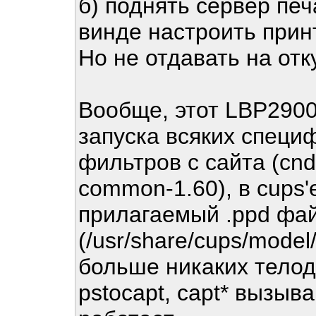
б) поднять сервер печ
винде настроить принт
Но не отдавать на отк
Вообще, этот LBP2900
запуска всяких специ
фильтров с сайта (cnd
common-1.60), в cups'
прилагаемый .ppd фа
(/usr/share/cups/mo
больше никаких телод
pstocapt, capt* вызыв