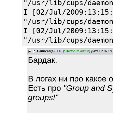
"/usr/lib/cups/daemo
I [02/Jul/2009:13:15
"/usr/lib/cups/daemo
I [02/Jul/2009:13:15
"/usr/lib/cups/daemo
Написал(а)
LOE
(Site/forum admin)
Дата
02.07.09 
Бардак.
В логах ни про какое 
Есть про
"Group and S
groups!"