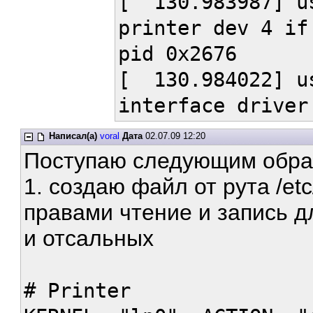
[ 130.983987] us
printer dev 4 if
pid 0x2676
[ 130.984022] us
interface driver
Написал(а)
voral
Дата
02.07.09 12:20
Поступаю следующим обра
1. создаю файл от рута /etc
правами чтение и запись д
и отсальных
# Printer