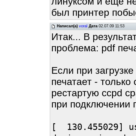
линуксом и еще не
был принтер поб
Написал(а)
voral
Дата
02.07.09 11:53
Итак... В результ
проблема: pdf печ
Если при загрузке
печатает - только 
рестартую ccpd ср
при подключении 
[ 130.455029] us