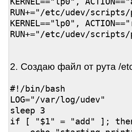
KERNEL=="lp0", ACTION=="
RUN+="/etc/udev/scripts/
KERNEL=="lp0", ACTION=="
RUN+="/etc/udev/scripts/
2. Создаю файл от рута /etc
#!/bin/bash
LOG="/var/log/udev"
sleep 3
if [ "$1" = "add" ]; the