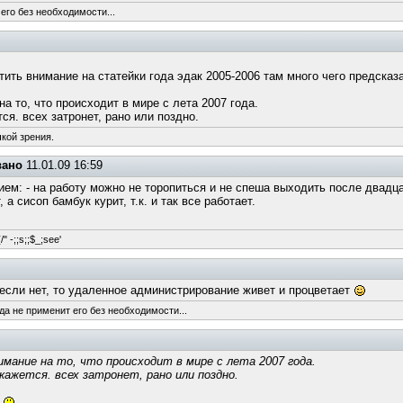
его без необходимости...
ить внимание на статейки года эдак 2005-2006 там много чего предсказ
а то, что происходит в мире с лета 2007 года.
ся. всех затронет, рано или поздно.
чкой зрения.
вано
11.01.09 16:59
ем: - на работу можно не торопиться и не спеша выходить после двадцат
а сисоп бамбук курит, т.к. и так все работает.
/" -;;s;;$_;see'
 если нет, то удаленное администрирование живет и процветает
да не применит его без необходимости...
мание на то, что происходит в мире с лета 2007 года.
кажется. всех затронет, рано или поздно.
и