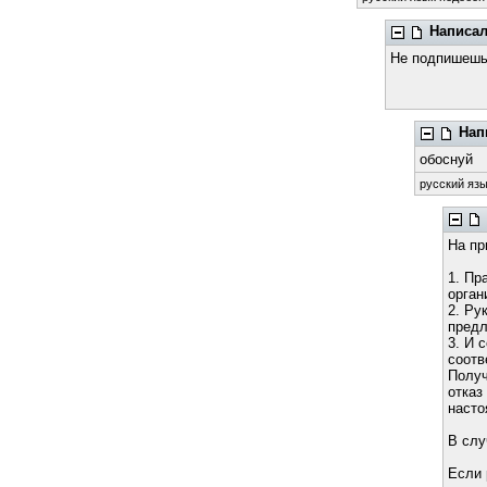
Написал
Не подпишешь 
Нап
обоснуй
русский язы
На пр
1. Пр
орган
2. Ру
предл
3. И 
соотв
Получ
отказ
насто
В слу
Если 