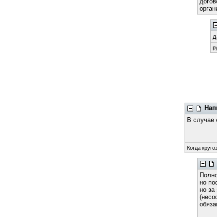
догов
орган
д
р
Нап
В случае 
Когда круго
Полно
но по
но за
(несо
обяза