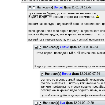
Написал(а)
Bercut
Дата
11.01.09 19:47
хуже уже не будет, угрюмо шепчют песимисты...
БУДЕТ БУДЕТ!!! весело вторят им оптимисты.
вощем как всегда, над землей еще не взошло солнце
ясен красен, что фсё еще в переди, а про то кого к
пора на биржу труда, тут и кризис не причем... так 
русский язык подобен искуству кун-фу, и великий мастер никог
Написал(а)
G0thic
Дата
12.01.09 06:33
Читал опрос, проведённый в ИТ компаниях моск
Когда кругозор человека сужается к минимуму, он называе
Написал(а)
Bercut
Дата
12.01.09 07:24
вот это то и есть самый главный показатель
русски знатиться... потому как именно он и 
так что проблемы не у всех сервис провайдер
потому как в кризис надо поднять цены, а ин
русский язык подобен искуству кун-фу, и великий ма
Написал(а)
Ilya
Дата
12.01.09 19:29