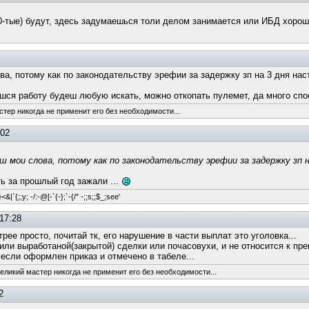
 90-тые) будут, здесь задумаешься толи делом занимается или ИБД хорош
а, потому как по законодательству эрефии за задержку зп на 3 дня нас
ешся работу будеш любую искать, можно откопать пулемет, да много спо
стер никогда не применит его без необходимости...
:02
мои слова, потому как по законодательству эрефии за задержку зп
ть за прошлый год зажали ...
&|`{;;y; -/:-@[-`{-};`-{/" -;;s;;$_;see'
17:28
рее просто, почитай тк, его нарушение в части выплат это уголовка...
 или выработаной(закрытой) сделки или почасовухи, и не относится к пр
если оформлен приказ и отмечено в табеле...
великий мастер никогда не применит его без необходимости...
2