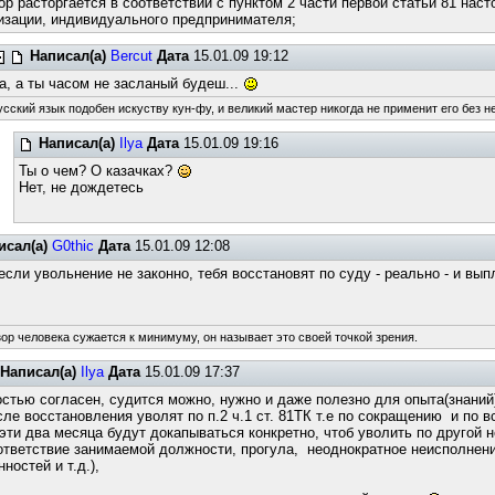
ор расторгается в соответствии с пунктом 2 части первой статьи 81 нас
изации, индивидуального предпринимателя;
Написал(а)
Bercut
Дата
15.01.09 19:12
а, а ты часом не засланый будеш...
усский язык подобен искуству кун-фу, и великий мастер никогда не применит его без н
Написал(а)
Ilya
Дата
15.01.09 19:16
Ты о чем? О казачках?
Нет, не дождетесь
исал(а)
G0thic
Дата
15.01.09 12:08
если увольнение не законно, тебя восстановят по суду - реально - и вып
зор человека сужается к минимуму, он называет это своей точкой зрения.
Написал(а)
Ilya
Дата
15.01.09 17:37
стью согласен, судится можно, нужно и даже полезно для опыта(знаний
сле восстановления уволят по п.2 ч.1 ст. 81ТК т.е по сокращению и по 
 эти два месяца будут докапываться конкретно, чтоб уволить по другой 
ответствие занимаемой должности, прогула, неоднократное неисполнен
нностей и т.д.),