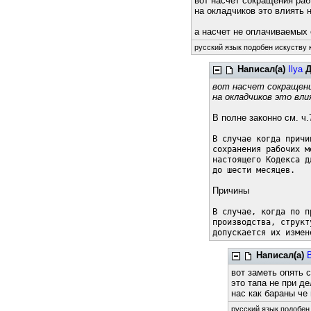
вот насчет сокращения раб
на окладчиков это влиять н
а насчет не оплачиваемых 
русский язык подобен искуству к
Написал(а)
Ilya
Д
вот насчет сокращени
на окладчиков это вли
В полне законно см. ч
В случае когда причи
сохранения рабочих м
настоящего Кодекса д
до шести месяцев.
Причины
В случае, когда по п
производства, структ
допускается их измен
Написал(а)
вот заметь опять 
это тапа не при де
нас как бараны че 
русский язык подобен 