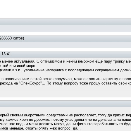
283650 хитов)
 13:41
е менее актуальная. С оптимизмом и неким юморком еще пару тройку м
 той или иной мере.
дбавки к з.п., увольнение напарника с последующем сокращением должн
 высказываниям в этой ветке форумчан, можно сложить картинку о полож
перехода на "ОпенСоурс"... По этому вопросу тоже прошу оставить свои к
торый своими оборотными средствами не располагает, тому да кризис вер
ому кажись хрен по дорожке, потому унас деньги не на деньгах а на наш
 ужос нах ведь и меня дескать могут, да ни фига кто зарабатывать то буд
лымов меньше, откаты опять жеж вопрос, да...