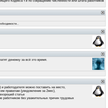
тоящего Кодекса т.е по сокращению численности или штата работников
еобходимости...
латят денежку за всё это время.
) и работодателя можно поставить на место,
всем правилам (уведомление за 2мес),
нехорошей статье
ие работником без уважительных причин трудовых