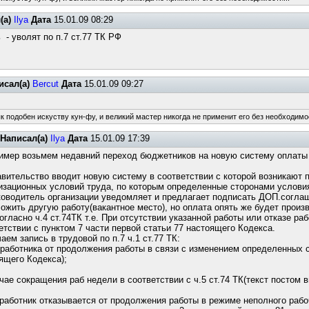
(а)
Ilya
Дата
15.01.09 08:29
- уволят по п.7 ст.77 ТК РФ
исал(а)
Bercut
Дата
15.01.09 09:27
к подобен искуству кун-фу, и великий мастер никогда не применит его без необходимос
Написал(а)
Ilya
Дата
15.01.09 17:39
имер возьмем недавний переход бюджетников на новую систему оплаты
авительство вводит новую систему в соответствии с которой возникают п
изационных условий труда, по которым определенные сторонами условия
ководитель организации уведомляет и предлагает подписать ДОП.соглаше
ожить другую работу(вакантное место), но оплата опять же будет произ
согласно ч.4 ст.74ТК т.е. При отсутствии указанной работы или отказе 
етствии с пунктом 7 части первой статьи 77 настоящего Кодекса.
аем запись в трудовой по п.7 ч.1 ст.77 ТК:
 работника от продолжения работы в связи с изменением определенных с
ящего Кодекса);
чае сокращения раб недели в соответствии с ч.5 ст.74 ТК(текст постом в
работник отказывается от продолжения работы в режиме неполного рабоч