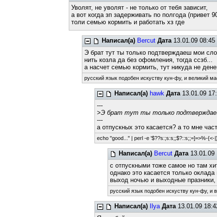
Уволят, не уволят - не только от тебя зависит,
а вот когда зп задерживать по полгода (привет
толи семью кормить и работать хз где
Написал(а)
Bercut
Дата
13.01.09 08:45
Э брат тут ты только подтверждаеш мои слов
нить козла да без офомления, тогда ссзб...
а насчет семью кормить, тут никуда не ден
русский язык подобен искуству кун-фу, и великий ма
Написал(а)
hawk
Дата
13.01.09 17
---
>Э брат тут ты только подтверждаеш 
---
а отпускных это касается? а то мне час
echo "good..." | perl -e '$??s:;s:s;;$?::s;;=]=>%-{<-|}<
Написал(а)
Bercut
Дата
13.01.09 
с отпускными тоже самое но там хит
однако это касается только оклада
выход ночью и выходные празники, 
русский язык подобен искуству кун-фу, и 
Написал(а)
Ilya
Дата
13.01.09 18:4