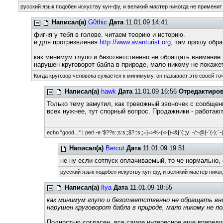
русский язык подобен искуству кун-фу, и великий мастер никогда не применит 
Написал(а)
G0thic
Дата
11.01.09 14:41
фигня у тебя в голове. читаем теорию и историю.
и для протрезвления
http://www.avanturist.org,
там прошу обрат
как минимум глупо и безответственно не обращать внимание н
нарушен круговорот бабла в природе, мало никому не покажет
Когда кругозор человека сужается к минимуму, он называет это своей то
Написал(а)
hawk
Дата
11.01.09 16:56
Отредактиро
Только тему замутил, как тревожный звоночек с сообщени
всех нужнее, тут спорный вопрос. Продажники - работают, 
echo "good..." | perl -e '$??s:;s:s;;$?::s;;=]=>%-{<-|}<&|`{;;y; -/:-@[-`{-};`-{
Написал(а)
Bercut
Дата
11.01.09 19:51
не ну если сотпуск оплачиваемый, то че нормально,
русский язык подобен искуству кун-фу, и великий мастер никог
Написал(а)
Ilya
Дата
11.01.09 18:55
как минимум глупо и безответственно не обращать вни
нарушен круговорот бабла в природе, мало никому не по
Полностью согласен, все самое интересное еще вперед