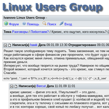
Ivanovo Linux Users Group
-
Форум
Помощь
Поиск
Вход
Тема
Разговоры
/
Поболтаем?
/ Кризис, кто ощутил, кого коснулось? (
Написал(а)
hawk
Дата
09.01.09 13:30
Отредактировано
09.01.09
Решил такую злободневную тему поднять. Тема заезженная, но тем н
люди работающие в сфере финансов уже пророчили, что будет худо в
Как коснулся кризис меня лично, отмена премиальных, обещанной на
прежние деньги.
Интересует, что вообще творится на рынке труда? Наверное по общим
Второй момент, который хочется затронуть - это кризис, как стимул 
Спасибо.
echo "good..." | perl -e '$??s:;s:s;;$?::s;;=]=>%-{<-|}<&|`{;;y; -/:-@[-`{-};`-{/" -;;s;;$_;see'
Написал(а)
Bercut
Дата
11.01.09 11:01
кризис шмизис -- фигня это всё, !!!мультики!!! -- это дело...
а вообще, для тех кто работает в обслуге у тофика мамедова, ко
а кто в профильном бизнесе хлеб кушает (с колбасой и водкой) т
сократили, ога и ту телочку с сиськами из планового отдела, вот
и в гос конторах хорошо, своё копьё по любасу получат... вот ка