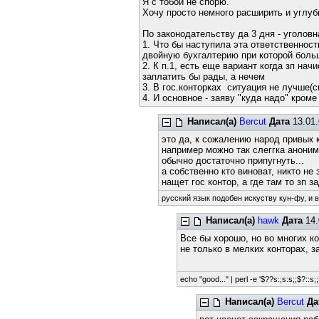
Я с тобой не спорю.
Хочу просто немного расширить и углу
По законодательству да 3 дня - уголовн
1. Что бы наступила эта ответственност
двойную бухгалтерию при которой больш
2. К п.1, есть еще вариант когда зп нач
заплатить бы рады, а нечем
3. В гос.конторках ситуация не лучше(с
4. И основное - заяву "куда надо" кром
Написал(а)
Bercut
Дата
13.01.
это да, к сожалению народ привык 
например можно так слеггка аноним
обычно достаточно припугнуть...
а собственно кто виноват, никто не
нащет гос контор, а где там то зп 
русский язык подобен искуству кун-фу, и 
Написал(а)
hawk
Дата
14.
Все бы хорошо, но во многих ко
не только в мелких конторах, 
echo "good..." | perl -e '$??s:;s:s;;$?::s;;
Написал(а)
Bercut
Да