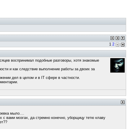
1
2
есяцев воспринимал подобные разговоры, хотя знакомые
ости и как следствие выполнение работы за двоих за
ении дел в целом и в IT сфере в частности.
оментарии.
евка мыло....
их с вами мозгах, да стремно конечно, уборщицу тетю клаву
ет??