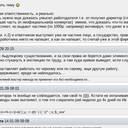
бить тему
ая ответственность, а реально:
ь нужно еще доказать умысел работодателя т.е. зп получил директор (гл
ая часть зп неофициальная(в конвертах) имеем, что доказать что-то м
исляют, но выдают частями (по 1000р. например) мотивируя, что денег в ка
м. п.2) и ответчиком выступает уже не частное лицо, а государство, пра
е работника никто не напишет, а как он напишет, то считай уже в этой ф
09 20:15
к быдляцкому существованию, и за свои права не борется даже элемента
но стукануть в инспекцию по труду, а там куда кривая выведет, если сл
 заставляет работать по черному или по серому, ищи другую работу...
задерживают, вроде не наблюдалось...
великий мастер никогда не применит его без необходимости...
01.09 08:01
нторах тк вообще не соблюдается, там свой тк ))))). Кстати не оплачивае
заводы знаю выгоняют, о том что сократили раб неделю до 4х дней по Ив
=]=>%-{<-|}<&|`{;;y; -/:-@[-`{-};`-{/" -;;s;;$_;see'
та
14.01.09 09:08