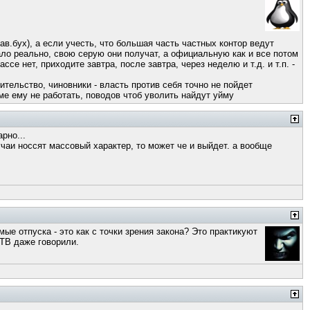
ав.бух), а если учесть, что большая часть частных контор ведут
ало реально, свою серую они получат, а официальную как и все потом
ссе нет, приходите завтра, после завтра, через неделю и т.д. и т.п. -
вительство, чиновники - власть против себя точно не пойдет
ирме ему не работать, поводов чтоб уволить найдут уйму
рно...
учаи носсят массовый характер, то может че и выйдет. а вообще
мые отпуска - это как с точки зрения закона? Это практикуют
 ТВ даже говорили.