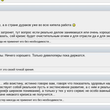
, а в стране дураков уже во всю кипела работа
ак затронет, тут вопрос если реально делом занимаешся или очень хорошо
сказать, сей кризис будет очистительным огнем и для отрасли да и для э
да не применит его без необходимости...
вы. Ничего хорошего. Только девелоперы пока держатся.
т это своей точкой зрения.
... ибо воистину, истинно говорю вам, говоря что показатель здоровья 
явствует собой реальное пусть и экстенсивное развитие, а с ним и реаль
ов(в широком понимании), а только у тех у кого сервис не особо важный 
аче никакого кризиса не получится...
стер никогда не применит его без необходимости...