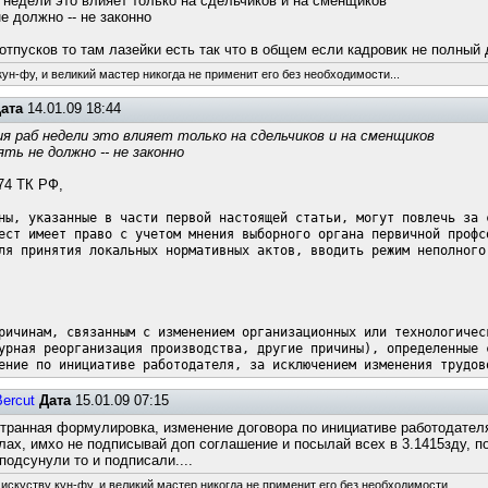
 недели это влияет только на сдельчиков и на сменщиков
е должно -- не законно
отпусков то там лазейки есть так что в общем если кадровик не полный 
ун-фу, и великий мастер никогда не применит его без необходимости...
ата
14.01.09 18:44
я раб недели это влияет только на сдельчиков и на сменщиков
ять не должно -- не законно
.74 ТК РФ,
ны, указанные в части первой настоящей статьи, могут повлечь за 
ест имеет право с учетом мнения выборного органа первичной профс
ля принятия локальных нормативных актов, вводить режим неполного
ричинам, связанным с изменением организационных или технологичес
урная реорганизация производства, другие причины), определенные 
ение по инициативе работодателя, за исключением изменения трудов
Bercut
Дата
15.01.09 07:15
странная формулировка, изменение договора по инициативе работодател
лах, имхо не подписывай доп соглашение и посылай всех в 3.1415зду, под
подсунули то и подписали....
искуству кун-фу, и великий мастер никогда не применит его без необходимости...