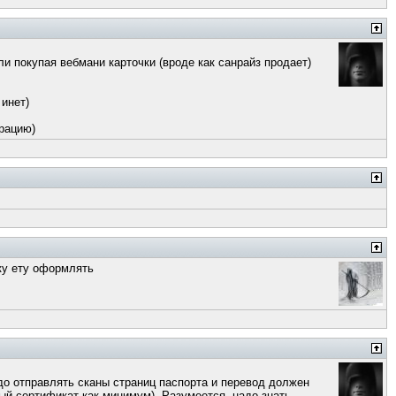
 покупая вебмани карточки (вроде как санрайз продает)
 инет)
ерацию)
чку ету оформлять
адо отправлять сканы страниц паспорта и перевод должен
ный сертификат как минимум). Разумеется, надо знать