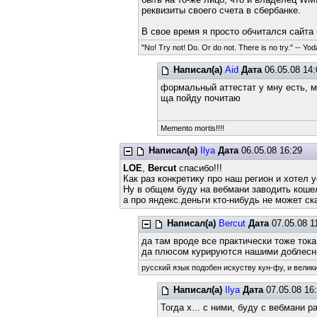
реквизиты своего счета в сбербанке.
В свое время я просто обчитался сайта
"No! Try not! Do. Or do not. There is no try." -- Yod
Написал(а)
Aid
Дата
06.05.08 14:
формальный аттестат у мну есть, м
ща пойду почитаю
Memento mortis!!!!
Написал(а)
Ilya
Дата
06.05.08 16:29
LOE
,
Bercut
спасибо!!!
Как раз конкретику про наш регион и хотел
Ну в общем буду на вебмани заводить коше
а про яндекс.деньги кто-нибудь не может ск
Написал(а)
Bercut
Дата
07.05.08 1
да там вроде все практически тоже ток
да плюсом курируются нашими доблесн
русский язык подобен искуству кун-фу, и велик
Написал(а)
Ilya
Дата
07.05.08 16
Тогда х... с ними, буду с вебмани 