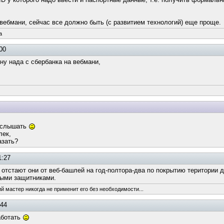
 вебмани, сейчас все должно быть (с развитием технологий) еще проще.
a
00
ну нада с сбербанка на вебмани,
 услышать
лек,
азать?
1:27
а отстают они от веб-башлей на год-полтора-два по покрытию територии 
ыми защитниками.
ий мастер никогда не применит его без необходимости...
:44
работать