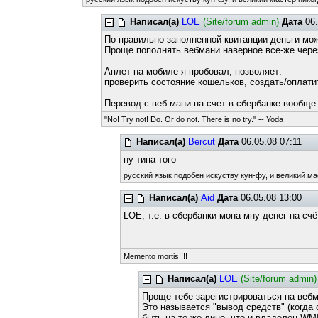
Написал(а)
LOE
(Site/forum admin)
Дата
06.
По правильно заполненной квитанции деньги мо
Проще пополнять вебмани наверное все-же через
Аплет на мобиле я пробовал, позволяет:
проверить состояние кошельков, создать/оплатить
Перевод с веб мани на счет в сбербанке вообще
"No! Try not! Do. Or do not. There is no try." -- Yoda
Написал(а)
Bercut
Дата
06.05.08 07:11
ну типа того
русский язык подобен искуству кун-фу, и великий ма
Написал(а)
Aid
Дата
06.05.08 13:00
LOE, т.е. в сбербанки мона мну денег на сч
Memento mortis!!!!
Написал(а)
LOE
(Site/forum admin)
Проще тебе зарегистрироваться на веб
Это называется "вывод средств" (когда
быть на то-же лицо, что и владелец WM