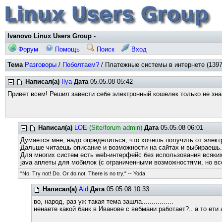
Ivanovo Linux Users Group
-
Форум
Помощь
Поиск
Вход
Тема
Разговоры
/
Поболтаем?
/ Платежные системы в интернете (1397
Написал(а)
Ilya
Дата
05.05.08 05:42
Привет всем! Решил завести себе электронный кошелек только не зна
Написал(а)
LOE
(Site/forum admin)
Дата
05.05.08 06:01
Думается мне, надо определиться, что хочешь получить от элект
Дальше читаешь описание и возможности на сайтах и выбираешь
Для многих систем есть web-интерфейс без использования всяких
java аплеты для мобилок (с ограниченными возможностями, но все
"No! Try not! Do. Or do not. There is no try." -- Yoda
Написал(а)
Aid
Дата
05.05.08 10:33
во, народ, раз уж такая тема зашла................
ненаете какой банк в Иванове с вебмани работает?.. а то ет