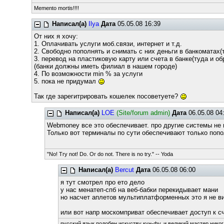
Memento mortis!!!!
Написал(а)
Ilya
Дата
05.05.08 16:39
От них я хочу:
1. Оплачивать услуги моб.связи, интернет и т.д.
2. Свободно пополнять и снимать с них деньги в банкоматах
3. перевод на пластиковую карту или счета в банке(туда и об
(банки должны иметь филиал в нашем городе)
4. По возможности min % за услуги
5. пока не придумал
Так где зарегитрировать кошелек посоветуете?
Написал(а)
LOE
(Site/forum admin)
Дата
06.05.08 04
Webmoney все это обеспечивает. про другие системы не 
Только вот терминалы по сути обеспечивают только попо
"No! Try not! Do. Or do not. There is no try." -- Yoda
Написал(а)
Bercut
Дата
06.05.08 06:00
я тут смотрел про ето дело
у нас менатеп-спб на веб-бабки перекидывает мани
но насчет аплетов мультиплатформенных это я не ви
или вот напр москомприват обеспечивает доступ к с
русский язык подобен искуству кун-фу, и великий мастер никог