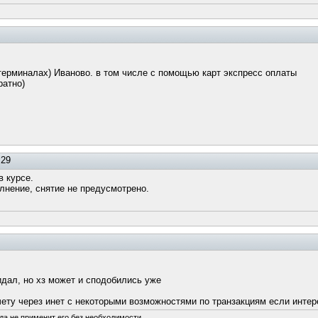
(терминалах) Иваново. в том числе с помощью карт экспресс оплаты
ратно)
:29
в курсе.
лнение, снятие не предусмотрено.
дал, но хз может и сподобились уже
чету через инет с некоторыми возможностями по транзакциям если интер
да не применит его без необходимости...