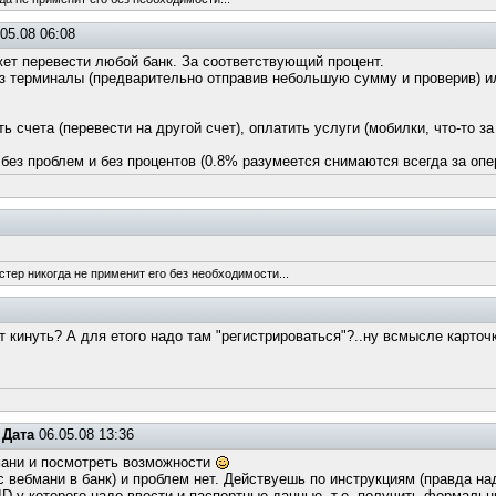
05.08 06:08
жет перевести любой банк. За соответствующий процент.
 терминалы (предварительно отправив небольшую сумму и проверив) или
 счета (перевести на другой счет), оплатить услуги (мобилки, что-то за
 без проблем и без процентов (0.8% разумеется снимаются всегда за оп
стер никогда не применит его без необходимости...
ёт кинуть? А для етого надо там "регистрироваться"?..ну всмысле карто
Дата
06.05.08 13:36
мани и посмотреть возможности
 с вебмани в банк) и проблем нет. Действуешь по инструкциям (правда н
ID у которого надо ввести и паспортные данные, т.е. получить формаль