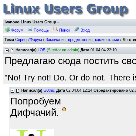
Ivanovo Linux Users Group
-
Форум
Помощь
Поиск
Вход
Тема
Сервер/Форум
/
Замечания, предложения, комментарии
/ Логоти
Написал(а)
LOE
(Site/forum admin)
Дата
01.04.04 22:10
Предлагаю сюда постить св
"No! Try not! Do. Or do not. There is
Написал(а)
G0thic
Дата
02.04.04 12:14
Отредактировано
02.0
Попробуем
Дифчачий.