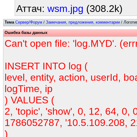
Аттач:
wsm.jpg
(308.2k)
Тема
Сервер/Форум
/
Замечания, предложения, комментарии
/ Логоти
Ошибка базы данных
Can't open file: 'log.MYD'. (er
INSERT INTO log (
level, entity, action, userId, bo
logTime, ip
) VALUES (
2, 'topic', 'show', 0, 12, 64, 0, 
1786052787, '10.5.109.208, 2
)