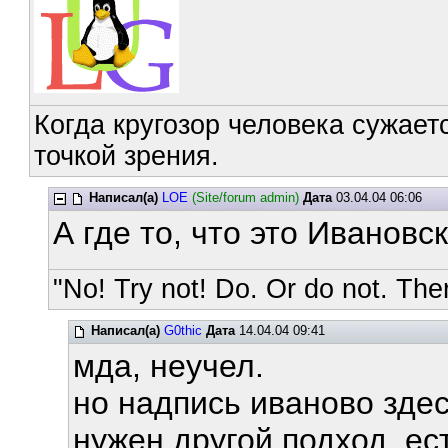
Когда кругозор человека сужает
точкой зрения.
Написал(а)
LOE
(Site/forum admin)
Дата
03.04.04 06:06
А где то, что это Иванов
"No! Try not! Do. Or do not. Ther
Написал(а)
G0thic
Дата
14.04.04 09:41
мда, неучел.
но надпись иваново здес
нужен другой подход. ес