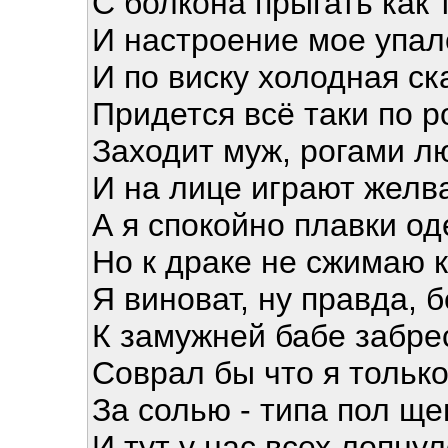
С болкона прыгать как 
И настроение мое упало
И по виску холодная ск
Придется всё таки по р
Заходит муж, рогами л
И на лице играют желв
А я спокойно плавки о
Но к драке не сжимаю 
Я виноват, ну правда, 
К замужней бабе забрес
Соврал бы что я только
За солью - типа пол ще
И тут у нас всех лопну