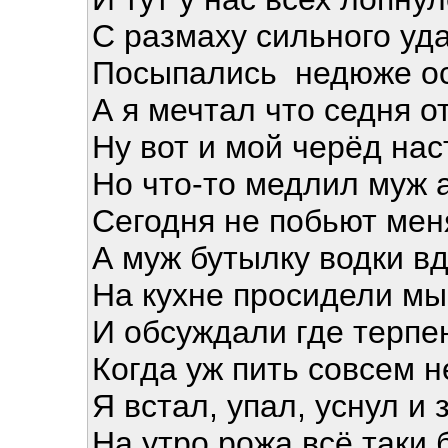
С размаху сильного уд
Посыпались недюже о
А я мечтал что седня 
Ну вот и мой черёд нас
Но что-то медлил муж а
Сегодня не побьют мен
А муж бутылку водки вд
На кухне просидели мы
И обсуждали где терпе
Когда уж пить совсем 
Я встал, упал, уснул и
На утро рожа всё таки б