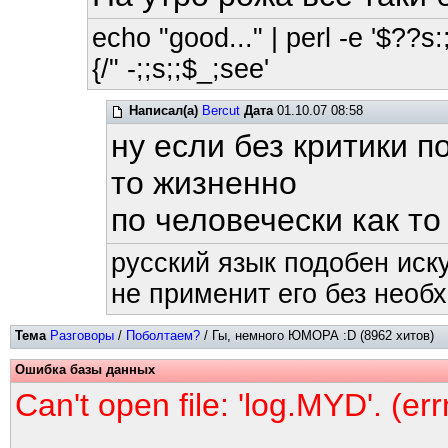
echo "good..." | perl -e '$??s:;
{/" -;;s;;$_;see'
Написал(а)
Bercut
Дата
01.10.07 08:58
ну если без критики 
то жизненно
по человечески как то
русский язык подобен иску
не применит его без необх
Тема
Разговоры
/
Поболтаем?
/ Гы, немного ЮМОРА :D (8962 хитов)
Ошибка базы данных
Can't open file: 'log.MYD'. (er