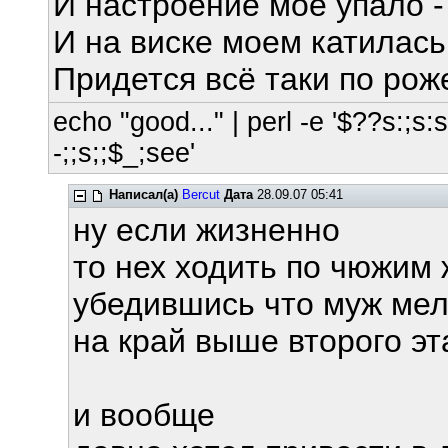
И настроение мое упало -
И на виске моем катилась
Придется всё таки по рож
echo "good..." | perl -e '$??s:;s:s;
-;;s;;$_;see'
Написал(а)
Bercut
Дата
28.09.07 05:41
ну если жизненно
то нех ходить по чюжим
убедившись что муж мел
на край выше второго э
и вообще