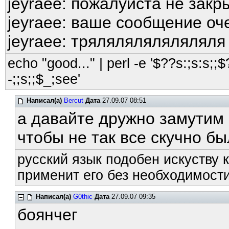
jeyraee: пожалуйста не закр
jeyraee: ваше сообщение оч
jeyraee: тряляляляляляляля
echo "good..." | perl -e '$??s:;s:s;;$?
-;;s;;$_;see'
Написал(а)
Bercut
Дата
27.09.07 08:51
а давайте дружно замутим 
чтобы не так все скучно б
русский язык подобен искуству к
применит его без необходимости
Написал(а)
G0thic
Дата
27.09.07 09:35
боянчег