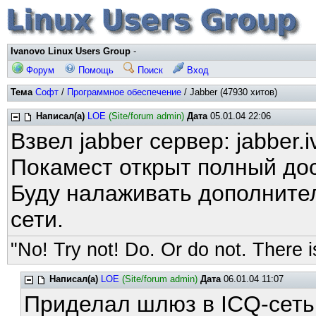
Ivanovo Linux Users Group
-
Форум
Помощь
Поиск
Вход
Тема
Софт
/
Программное обеспечение
/ Jabber (47930 хитов)
Написал(а)
LOE
(Site/forum admin)
Дата
05.01.04 22:06
Взвел jabber сервер: jabber.i
Покамест открыт полный дос
Буду налаживать дополнител
сети.
"No! Try not! Do. Or do not. There is
Написал(а)
LOE
(Site/forum admin)
Дата
06.01.04 11:07
Приделал шлюз в ICQ-сеть