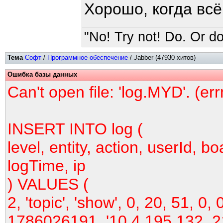
Хорошо, когда вс
"No! Try not! Do. Or do
Тема
Софт
/
Программное обеспечение
/ Jabber (47930 хитов)
Ошибка базы данных
Can't open file: 'log.MYD'. (er
INSERT INTO log (
level, entity, action, userId, bo
logTime, ip
) VALUES (
2, 'topic', 'show', 0, 20, 51, 0, 
1786026191, '10.4.195.132, 2