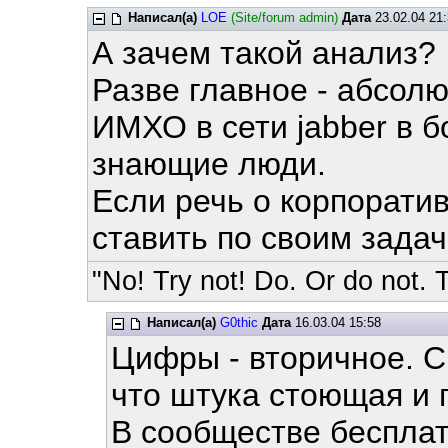
Написал(а)
LOE
(Site/forum admin)
Дата
23.02.04 21:
А зачем такой анализ?
Разве главное - абсо
ИМХО в сети jabber в 
знающие люди.
Если речь о корпорати
ставить по своим зада
"No! Try not! Do. Or do not. T
Написал(а)
G0thic
Дата
16.03.04 15:58
Цифры - вторичное. С
что штука стоющая и 
В сообществе бесплат