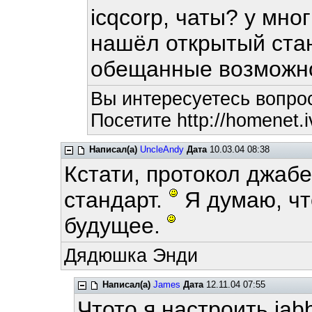
icqcorp, чаты? у мног
нашёл открытый ста
обещанные возможн
Вы интересуетесь вопро
Посетите http://homenet.i
Написал(а)
UncleAndy
Дата
10.03.04 08:38
Кстати, протокол джабе
стандарт.
Я думаю, что
будущее.
Дядюшка Энди
Написал(а)
James
Дата
12.11.04 07:55
Чтото я настроить jab