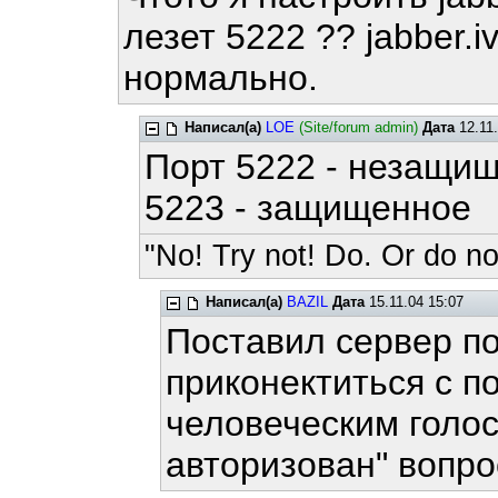
лезет 5222 ?? jabber.
нормально.
Написал(а)
LOE
(Site/forum admin)
Дата
12.11.
Порт 5222 - незащи
5223 - защищенное
"No! Try not! Do. Or do not
Написал(а)
BAZIL
Дата
15.11.04 15:07
Поставил сервер по
приконектиться с 
человеческим голо
авторизован" вопро