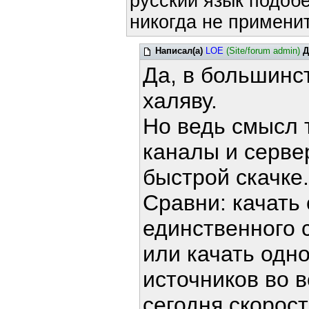
русский язык подобе
никогда не применит
Написал(а)
LOE
(Site/forum admin)
Д
Да, в большинс
халяву.
Но ведь смысл т
каналы и сервер
быстрой скачке.
Сравни: качать 
единственного 
или качать одн
источников во 
сегодня скорост