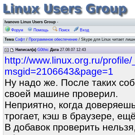
Ivanovo Linux Users Group
-
Форум
Помощь
Поиск
Вход
Тема
Софт
/
Программное обеспечение
/ Skype для Linux читает лиш
Написал(а)
G0thic
Дата
27.08.07 12:43
http://www.linux.org.ru/profil
msgid=2106643&page=1
Ну надо же. После таких со
своей машине проверил.
Неприятно, когда доверяешь
трогает, кэш в браузере, ещё
В добавок проверить нельзя, 