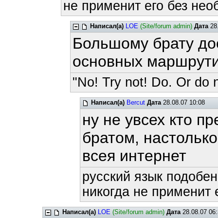
не применит его без нео
Написал(а)
LOE
(Site/forum admin)
Дата
28.
Большому брату до
основных маршрут
"No! Try not! Do. Or do n
Написал(а)
Bercut
Дата
28.08.07 10:08
ну не увсех кто 
братом, настольк
всея интернет
русский язык подобен
никогда не применит е
Написал(а)
LOE
(Site/forum admin)
Дата
28.08.07 06: