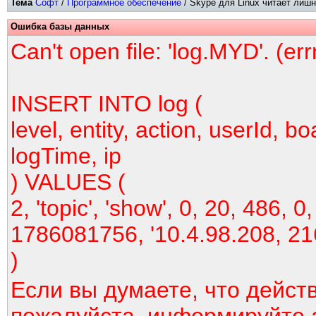
Тема
Софт
/
Программное обеспечение
/ Skype для Linux читает лиш
Ошибка базы данных
Can't open file: 'log.MYD'. (er
INSERT INTO log (
level, entity, action, userId, bo
logTime, ip
) VALUES (
2, 'topic', 'show', 0, 20, 486, 0,
1786081756, '10.4.98.208, 21
)
Если вы думаете, что дейст