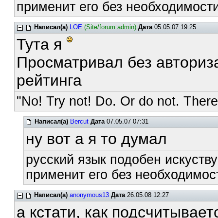
применит его без необходимости
Написал(а)
LOE
(Site/forum admin)
Дата
05.05.07 19:25
Тута я
Просматривал без авториза
рейтинга
"No! Try not! Do. Or do not. There 
Написал(а)
Bercut
Дата
07.05.07 07:31
ну вот а я то думал
русский язык подобен искуству
применит его без необходимост
Написал(а)
anonymous13
Дата
26.05.08 12:27
а кстати, как подсчитывает