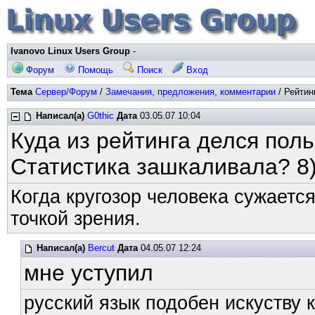
Ivanovo Linux Users Group
-
Форум
Помощь
Поиск
Вход
Тема
Сервер/Форум
/
Замечания, предложения, комментарии
/ Рейтин
Написал(а)
G0thic
Дата
03.05.07 10:04
Куда из рейтинга делся по
Статистика зашкаливала? 8)
Когда кругозор человека сужается
точкой зрения.
Написал(а)
Bercut
Дата
04.05.07 12:24
мне уступил
русский язык подобен искуству к