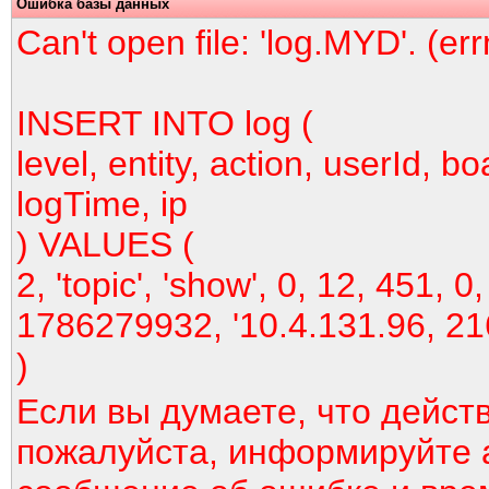
Ошибка базы данных
Can't open file: 'log.MYD'. (er
INSERT INTO log (
level, entity, action, userId, bo
logTime, ip
) VALUES (
2, 'topic', 'show', 0, 12, 451, 0,
1786279932, '10.4.131.96, 21
)
Если вы думаете, что дейст
пожалуйста, информируйте 