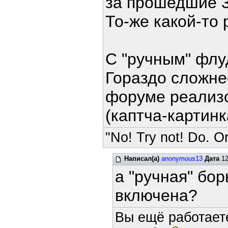
за прошедшие 3
То-же какой-то 
С "ручным" флу
Гораздо сложне
форуме реализо
(каптча-картинк
"No! Try not! Do. Or
Написал(а)
anonymous13
Дата
12
а "ручная" бо
включена?
Вы ещё работает