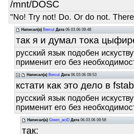
/mnt/DOSC
"No! Try not! Do. Or do not. There 
Написал(а)
Bercut
Дата
06.03.06 09:48
так я и думал тока цыфир
русский язык подобен искуству
применит его без необходимост
Написал(а)
Bercut
Дата
06.03.06 09:53
кстати как это дело в fsta
русский язык подобен искуству
применит его без необходимост
Написал(а)
Green_aciD
Дата
06.03.06 09:58
так: