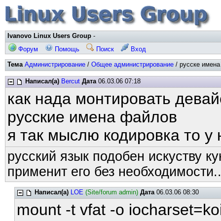
Ivanovo Linux Users Group
-
Форум
Помощь
Поиск
Вход
Тема
Администрирование
/
Общее администрирование
/ русске имена
Написал(а)
Bercut
Дата
06.03.06 07:18
как нада монтировать дева
русские имена файлов
я так мыслю кодировка то у 
русский язык подобен искуству ку
применит его без необходимости..
Написал(а)
LOE
(Site/forum admin)
Дата
06.03.06 08:30
mount -t vfat -o iocharset=