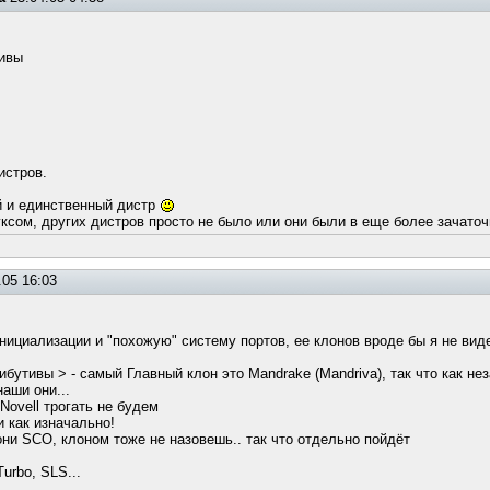
тивы
истров.
й и единственный дистр
уксом, других дистров просто не было или они были в еще более зачато
.05 16:03
нициализации и "похожую" систему портов, ее клонов вроде бы я не вид
ибутивы > - самый Главный клон это Mandrake (Mandriva), так что как н
аши они...
 Novell трогать не будем
и как изначально!
к они SCO, клоном тоже не назовешь.. так что отдельно пойдёт
Turbo, SLS...