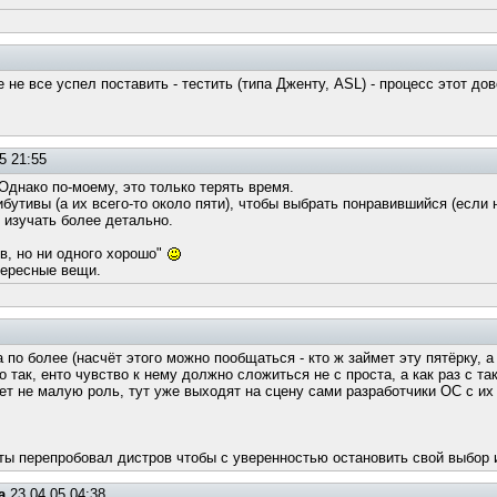
е не все успел поставить - тестить (типа Дженту, ASL) - процесс этот д
5 21:55
Однако по-моему, это только терять время.
бутивы (а их всего-то около пяти), чтобы выбрать понравившийся (если 
 изучать более детально.
в, но ни одного хорошо"
тересные вещи.
 а по более (насчёт этого можно пообщаться - кто ж займет эту пятёрку, а
о так, енто чувство к нему должно сложиться не с проста, а как раз с та
ет не малую роль, тут уже выходят на сцену сами разработчики ОС с их 
 ты перепробовал дистров чтобы с уверенностью остановить свой выбор 
а
23.04.05 04:38