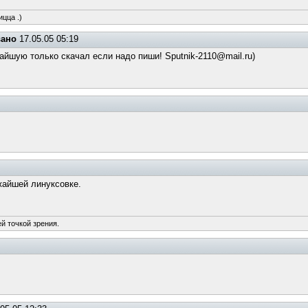
ицца .)
вано
17.05.05 05:19
йшую только скачал если надо пиши! Sputnik-2110@mail.ru)
жайшей линуксовке.
й точкой зрения.