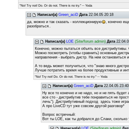
"No! Try not! Do. Or do not. There is no try." -- Yoda
Написал(а)
Green_aciD
Дата
22.04.05 20:18
да, можно и так сказать - коллекционирую
, конечно ещ
разобраться..
Написал(а)
LOE
(Site/forum admin)
Дата
22.04.0
Конечно, можно пытаться объять все дистрибутивы. 
Можно посмотреть (чтобы сравнить) основные дистри
направления - выбрать дистр. На нем остановиться и
А то ведь может получиться, что "знаю много дистро
Лучше потратить время на более продуктивные и ин
"No! Try not! Do. Or do not. There is no try." -- Yoda
Написал(а)
Green_aciD
Дата
22.04.05 23:40
Ну все то конечно и не надо, но и не пять будет
все сто - дистрибутив тебе понравиться не прост
лечь"). Дистрибутивный подход здесь тоже игра
А про LiveCD тут уже совсем другой разговор*
Вопрос встречный:
Вот ты LOE, как ты добрался до Слаки, сколько
Написал(а)
LOE
(Site/forum admin)
Дат