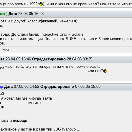
 (я про время - 1992г
), и ни с кем его не сравнивал? может тебе что
dmin)
Дата
23.04.05 16:23
хотя и с другой классификацией, нежели я)
о.
ода. До слаки были: Interactive Unix и Solaris.
и на этапе инсталляции. Только вот SUSE поставил и более-менее приг
ов.
-- Yoda
ата
23.04.05 16:46
Отредактировано
28.04.05 03:25
 думаю что Слаку ты теперь ни на что не променяешь!..
и нет?
ep
Дата
07.05.05 14:52
Отредактировано
07.05.05 15:08
ий
 я хотел бы где нибудь взять
................ помогите
.ru
отзыв и помощь
активное участие в развитии LUG Ivanovo .....