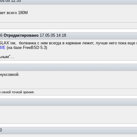
05.05 12:33
мает всего 180М
46
Отредактировано
17.05.05 14:18
SLAX`ом, болванка с ним всегда в кармане лежит, лучше него пока еще н
BIE
(на базе FreeBSD 5.3)
ьным"...
нуксовкой.
 своей точкой зрения.
0