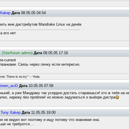
 Xakep
Дата
08.05.05 04:54
вить мне дистрибутив Mandrake Linux на денёк
.................................................................
а его нет
E
(Site/forum admin)
Дата
08.05.05 17:16
e-current
лванками. Связь через личку если интересно.
not. There is no try." -- Yoda
Green_aciD
Дата
10.05.05 07:58
нький, а уже Мандраку так усердно достать стараешься! кто ж тебя на 
лко, нарежу без проблем! но можно задуматься о выборе дистра
Tony Xakep
Дата
11.05.05 19:00
че не видел вот поэтому и ищу потому что знакомая она.
ше не требуется....