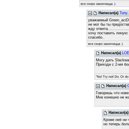
все скоро закончицца .)
Написал(а)
Tony
уважаемый Green_aciD
не мог бы ты предоста
жду ответа.......................
хочу поставить линукс 
спасибо..
все скоро закончицца .)
Написал(а)
LO
Могу дать Slackwar
Приходи с 2-мя бо
"No! Try not! Do. Or do 
Написал(а)
Говоришь что нове
Мне конешно не жа
Написал(а)
Кроме неё ни 
но теперь боль