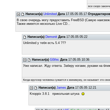
все скоро законч
Написал(а)
Unlimited
Дата
17.05.05 05:17
Отредактиро
В свою очередь могу предоставить FreeBSD (Самую наисвежа
Также имеется несколько Live CD...
Написал(а)
Demonit
Дата
17.05.05 05:22
Unlimited у тебя есть 5.4 ???
Написал(а)
G0thic
Дата
17.05.05 10:36
Уже написал. Жду ответа. Заберу ногами, руками на бли
Когда кругозор человека сужается к минимуму, он называет это свое
Написал(а)
James
Дата
17.05.05 12:21
Knoppix 3.8.1 прикольная штука