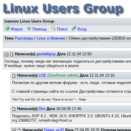
Ivanovo Linux Users Group
-
Форум
Помощь
Поиск
Вход
Тема
Разговоры
/
Linux в Иванове
/ Обмен дистрибутивами (293810 хи
Написал(а)
gandalfgray
Дата
12.11.04 12:50
Господа, почему нигде нет желающих поделиться дистрибутивами или
И вообще, нужно чаще общаться в реале.
Написал(а)
LOE
(Site/forum admin)
Дата
12.11.04 13:16
Посмотри по другим веткам форума - есть люди. готовые подели
С главной страницы сайта по ссылке Дистрибутивы готовится стр
"No! Try not! Do. Or do not. There is no try." -- Yoda
Написал(а)
Dim
Дата
18.04.05 17:46
Поделюсь ASP 9.2 , MDK 10.0, KNOPPIX 3.3, UBUNTU 4.10, Ubuntu 
icq 236962757, ivmed<dog>front.ru
Написал(а)
Green_aciD
Дата
22.04.05 18:31
Отредактирова