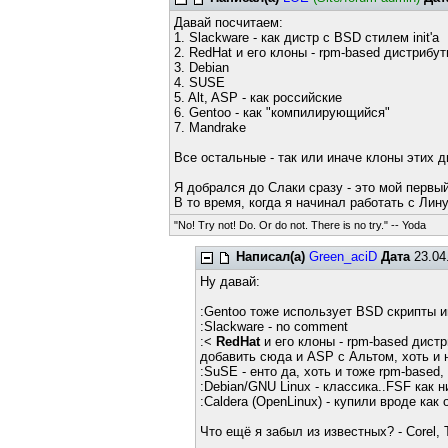
Давай посчитаем:
1. Slackware - как дистр с BSD стилем init'а
2. RedHat и его клоны - rpm-based дистрибу
3. Debian
4. SUSE
5. Alt, ASP - как российские
6. Gentoo - как "компилирующийся"
7. Mandrake
Все остальные - так или иначе клоны этих д
Я добрался до Слаки сразу - это мой первы
В то время, когда я начинал работать с Лин
"No! Try not! Do. Or do not. There is no try." -- Yoda
Написал(а)
Green_aciD
Дата
23.04
Ну давай:
:Gentoo тоже использует BSD скрипты и
:Slackware - no comment
:<
RedHat
и его клоны - rpm-based дистр
добавить сюда и ASP с Альтом, хоть и н
:SuSE - енто да, хоть и тоже rpm-based,
:Debian/GNU Linux - классика..FSF как н
:Caldera (OpenLinux) - купили вроде ка
Что ещё я забыл из известных? - Corel, 