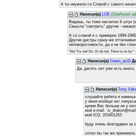
А ты неужели со Слакой с самого начала
Написал(а)
LOE
(Site/forum a
Видишь, ты тоже насчитал 6 штук (
Смысла "смотреть" другие - никаког
А со слакой я с примерно 1994-1995 г
Другие дистры сразу-же отталкивал
неповоротливости, да и не без глюк
"No! Try not! Do. Or do not. There is no try." 
Написал(а)
Green_aciD
Д
Да, десять лет уже есть много,
ил
Написал(а)
Tony Xak
слушайте ребята я новеньк
у меня вообще нет линукса
кроме Вас больше не у кого...
мой e-mail: iv_drakon@mail
мой ICQ: 201601253
буду очень благодарен за 
хотел бы так же принимать 