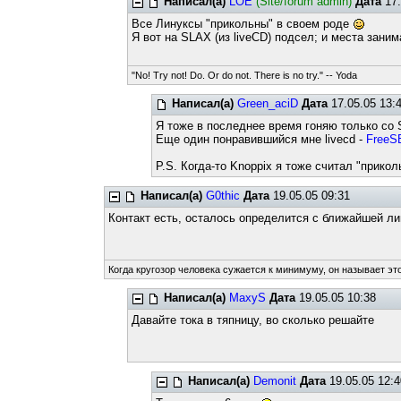
Написал(а)
LOE
(Site/forum admin)
Дата
17.
Все Линуксы "прикольны" в своем роде
Я вот на SLAX (из liveCD) подсел; и места зани
"No! Try not! Do. Or do not. There is no try." -- Yoda
Написал(а)
Green_aciD
Дата
17.05.05 13:
Я тоже в последнее время гоняю только со 
Еще один понравившийся мне livecd -
FreeS
P.S. Когда-то Knoppix я тоже считал "прикол
Написал(а)
G0thic
Дата
19.05.05 09:31
Контакт есть, осталось определится с ближайшей ли
Когда кругозор человека сужается к минимуму, он называет это
Написал(а)
MaxyS
Дата
19.05.05 10:38
Давайте тока в тяпницу, во сколько решайте
Написал(а)
Demonit
Дата
19.05.05 12:4