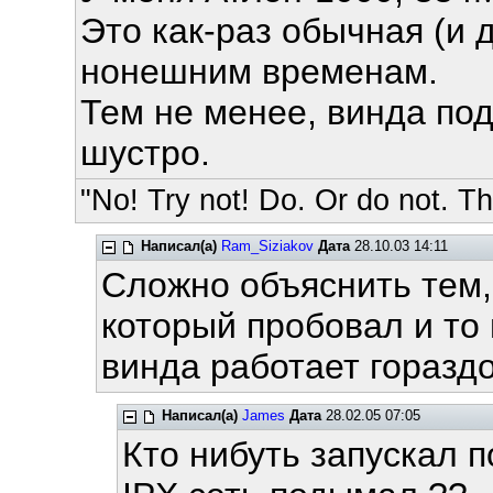
Это как-раз обычная (и 
нонешним временам.
Тем не менее, винда по
шустро.
"No! Try not! Do. Or do not. The
Написал(а)
Ram_Siziakov
Дата
28.10.03 14:11
Сложно объяснить тем, 
который пробовал и то и
винда работает горазд
Написал(а)
James
Дата
28.02.05 07:05
Кто нибуть запускал 