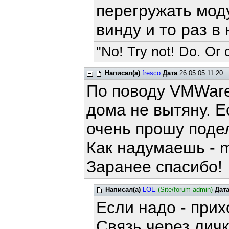
перегружать мод
винду и то раз в
"No! Try not! Do. Or d
Написал(а)
fresco
Дата
26.05.05 11:20
По поводу VMWare 
дома не вытяну. Е
очень прошу поде
Как надумаешь - ma
Заранее спасибо!
Написал(а)
LOE
(Site/forum admin)
Дат
Если надо - прих
Связь через личк