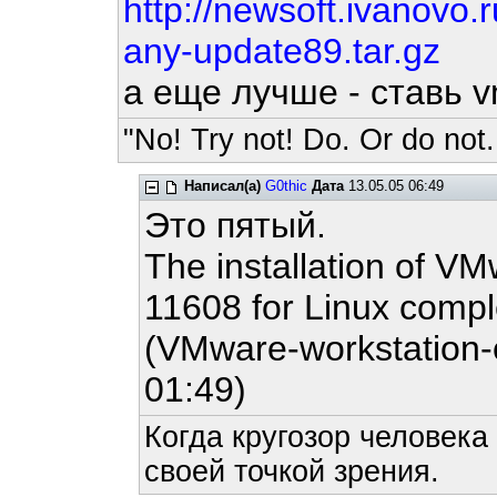
http://newsoft.ivanovo
any-update89.tar.gz
а еще лучше - ставь 
"No! Try not! Do. Or do not.
Написал(а)
G0thic
Дата
13.05.05 06:49
Это пятый.
The installation of VM
11608 for Linux compl
(VMware-workstation-
01:49)
Когда кругозор человека
своей точкой зрения.