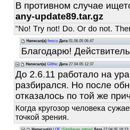
В противном случае ищетс
any-update89.tar.gz
"No! Try not! Do. Or do not. Ther
Написал(а)
fresco
Дата
01.06.05 06:47
Благодарю! Действитель
Написал(а)
G0thic
Дата
27.04.05 12:37
До 2.6.11 работало на ура
разбирался. Но после обн
отказалось по той же при
Когда кругозор человека сужае
точкой зрения.
Написал(а)
LOE
(Site/forum admin)
Дата
27.04.05 18:23