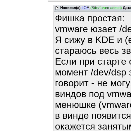
Написал(а)
LOE
(Site/forum admin)
Дат
Фишка простая:
vmware юзает /d
Я сижу в KDE и (
стараюсь весь зв
Если при старте
момент /dev/dsp 
говорит - не мог
виндов под vmwar
менюшке (vmware)
в винде появится
окажется заняты