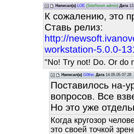
Написал(а)
LOE
(Site/forum admin)
Дата
13.
К сожалению, это пр
Ставь релиз:
http://newsoft.ivan
workstation-5.0.0-13
"No! Try not! Do. Or do n
Написал(а)
G0thic
Дата
14.05.05 07:28
Поставилось на-ур
вопросов. Все взв
Но это уже отдель
Когда кругозор челов
это своей точкой зрен