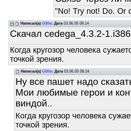
"No! Try not! Do. Or d
Написал(а)
G0thic
Дата
03.06.05 08:14
Скачал cedega_4.3.2-1.i38
Когда кругозор человека сужает
точкой зрения.
Написал(а)
G0thic
Дата
03.06.05 09:24
Ну все пашет надо сказат
Мои любимые герои и кон
виндой..
Когда кругозор человека сужае
точкой зрения.