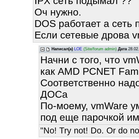
IPX сеть подымал ??
Оч нужно.
DOS работает а сеть 
Если сетевые дрова 
Написал(а)
LOE
(Site/forum admin)
Дата
28.02.
Начни с того, что v
как AMD PCNET Famil
Соответственно надо
ДОСа
По-моему, vmWare ум
под еще парочкой им
"No! Try not! Do. Or do not