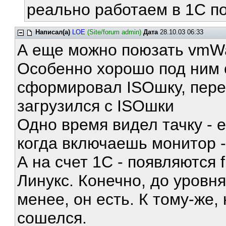
реально работаем в 1С п
Написал(а)
LOE
(Site/forum admin)
Дата
28.10.03 06:33
А еще можно поюзать vmW
Особенно хорошо под ним 
сформировал ISOшку, пере
загрузился с ISOшки
Одно время видел тачку - е
когда включаешь монитор 
А на счет 1С - появляются 
Линукс. Конечно, до уровня
менее, он есть. К тому-же,
сошелся.