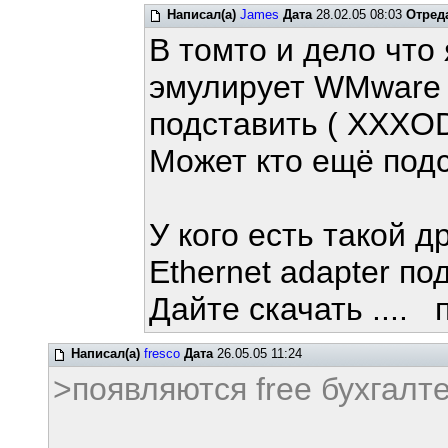
Написал(а)
James
Дата
28.02.05 08:03
Отред
В томто и дело что 
эмулирует WMware 
подставить ( XXXOD
Может кто ещё подс
У кого есть такой 
Ethernet adapter п
Дайте скачать .... п
Написал(а)
fresco
Дата
26.05.05 11:24
>появляются free бухгалт