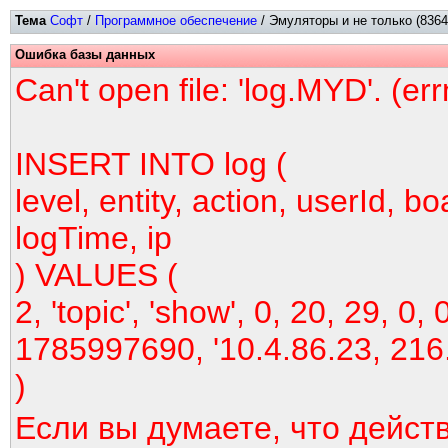
Тема
Софт
/
Программное обеспечение
/ Эмуляторы и не только (8364
Ошибка базы данных
Can't open file: 'log.MYD'. (er
INSERT INTO log (
level, entity, action, userId, bo
logTime, ip
) VALUES (
2, 'topic', 'show', 0, 20, 29, 0, 
1785997690, '10.4.86.23, 216
)
Если вы думаете, что дейст