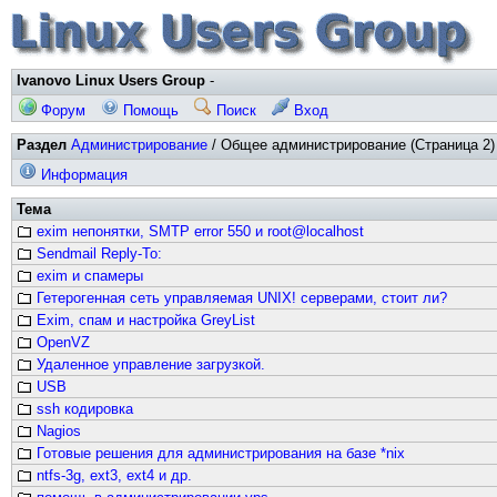
Ivanovo Linux Users Group
-
Форум
Помощь
Поиск
Вход
Раздел
Администрирование
/ Общее администрирование (Страница 2)
Информация
Тема
exim непонятки, SMTP error 550 и root@localhost
Sendmail Reply-To:
exim и спамеры
Гетерогенная сеть управляемая UNIX! серверами, стоит ли?
Exim, спам и настройка GreyList
OpenVZ
Удаленное управление загрузкой.
USB
ssh кодировка
Nagios
Готовые решения для администрирования на базе *nix
ntfs-3g, ext3, ext4 и др.