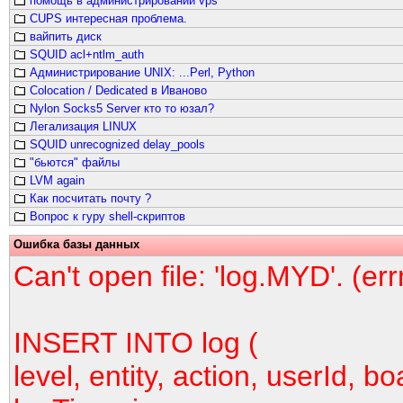
помощь в администрировании vps
СUPS интересная проблема.
вайпить диск
SQUID acl+ntlm_auth
Администрирование UNIX: ...Perl, Python
Colocation / Dedicated в Иваново
Nylon Socks5 Server кто то юзал?
Легализация LINUX
SQUID unrecognized delay_pools
"бьются" файлы
LVM again
Как посчитать почту ?
Вопрос к гуру shell-скриптов
Ошибка базы данных
Can't open file: 'log.MYD'. (er
INSERT INTO log (
level, entity, action, userId, bo