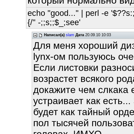
который нормально види
echo "good..." | perl -e '$??s:;
{/" -;;s;;$_;see'
Написал(а)
slam
Дата
20.09.10 10:03
Для меня хороший диз
lynx-ом пользуюсь оче
Если листовки разнос
возрастет всякого род
докажите чем слкака 
устраивает как есть..
будет как тайный орд
пол тысячей пользоват