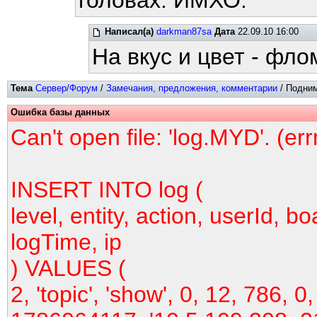
головах. ИМХО.
Написал(а)
darkman87sa
Дата
22.09.10 16:00
На вкус и цвет - фл
Тема
Сервер/Форум
/
Замечания, предложения, комментарии
/ Подним
Ошибка базы данных
Can't open file: 'log.MYD'. (er
INSERT INTO log (
level, entity, action, userId, bo
logTime, ip
) VALUES (
2, 'topic', 'show', 0, 12, 786, 0,