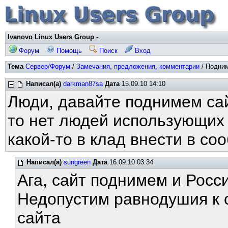
Ivanovo Linux Users Group
-
Форум
Помощь
Поиск
Вход
Тема
Сервер/Форум
/
Замечания, предложения, комментарии
/ Подним
Написал(а)
darkman87sa
Дата
15.09.10 14:10
Люди, давайте поднимем сайт
то нет людей использующих 
какой-то в клад внести в со
Написал(а)
sungreen
Дата
16.09.10 03:34
Ага, сайт поднимем и Рос
Недопустим равнодушия к 
сайта