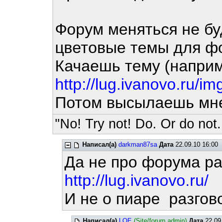
Форум меняться не бу
цветовые темы для фо
Качаешь тему (напри
http://lug.ivanovo.ru/im
Потом высылаешь мн
"No! Try not! Do. Or do not.
Написал(а)
darkman87sa
Дата
22.09.10 16:00
Да не про форума ра
http://lug.ivanovo.ru/
И не о пиаре разгов
Написал(а)
LOE
(Site/forum admin)
Дата
22.09