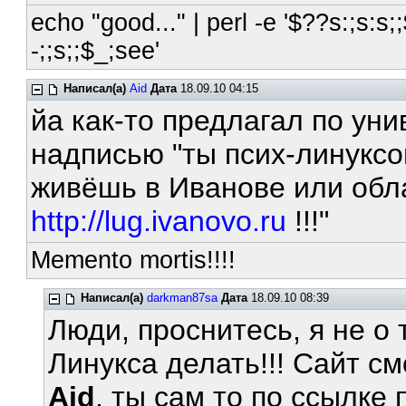
echo "good..." | perl -e '$??s:;s:s;;
-;;s;;$_;see'
Написал(а)
Aid
Дата
18.09.10 04:15
йа как-то предлагал по ун
надписью "ты псих-линуксо
живёшь в Иванове или обла
http://lug.ivanovo.ru
!!!"
Memento mortis!!!!
Написал(а)
darkman87sa
Дата
18.09.10 08:39
Люди, проснитесь, я не о 
Линукса делать!!! Сайт см
Aid
, ты сам то по ссылке