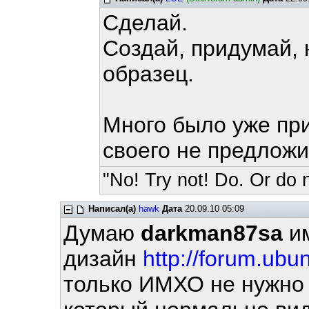
Сделай.
Создай, придумай, 
образец.
Много было уже при
своего не предложи
"No! Try not! Do. Or do n
Написал(а)
hawk
Дата
20.09.10 05:09
Думаю
darkman87sa
им
дизайн
http://forum.ubun
только ИМХО не нужно 