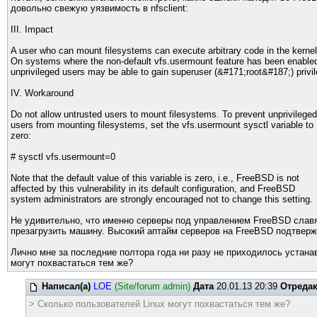
довольно свежую уязвимость в nfsclient:
III. Impact
A user who can mount filesystems can execute arbitrary code in the kernel
On systems where the non-default vfs.usermount feature has been enable
unprivileged users may be able to gain superuser (&#171;root&#187;) privi
IV. Workaround
Do not allow untrusted users to mount filesystems. To prevent unprivileged
users from mounting filesystems, set the vfs.usermount sysctl variable to
zero:
# sysctl vfs.usermount=0
Note that the default value of this variable is zero, i.e., FreeBSD is not
affected by this vulnerability in its default configuration, and FreeBSD
system administrators are strongly encouraged not to change this setting.
Не удивительно, что именно серверы под управлением FreeBSD славя
презагрузить машину. Высокий аптайм серверов на FreeBSD подтвержда
Лично мне за последние полтора года ни разу не приходилось устанав
могут похвастаться тем же?
Написал(а)
LOE
(Site/forum admin)
Дата
20.01.13 20:39
Отреда
> Сколько пользователей Linux могут похвастаться тем же?