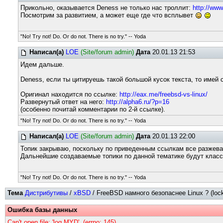
Прикольно, оказывается Deness не только нас троллит:
http://ww
Посмотрим за развитием, а может еще где что всплывет
"No! Try not! Do. Or do not. There is no try." -- Yoda
Написал(а)
LOE
(Site/forum admin)
Дата
20.01.13 21:53
Идем дальше.
Deness, если ты цитируешь такой большой кусок текста, то имей 
Оригинал находится по ссылке:
http://eax.me/freebsd-vs-linux/
Развернутый ответ на него:
http://alpha6.ru/?p=16
(особенно почитай комментарии по 2-й ссылке).
"No! Try not! Do. Or do not. There is no try." -- Yoda
Написал(а)
LOE
(Site/forum admin)
Дата
20.01.13 22:00
Топик закрываю, поскольку по приведенным ссылкам все разжева
Дальнейшие создаваемые топики по данной тематике будут клас
"No! Try not! Do. Or do not. There is no try." -- Yoda
Тема
Дистрибутивы
/
xBSD
/ FreeBSD намного безопаснее Linux ? (lock
Ошибка базы данных
Can't open file: 'log.MYD'. (errno: 145)