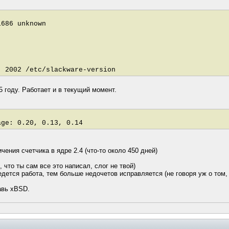
i686 unknown
/etc/slackware-version
5 году. Работает и в текущий момент.
ge: 0.20, 0.13, 0.14
ичения счетчика в ядре 2.4 (что-то около 450 дней)
, что ты сам все это написал, слог не твой)
едется работа, тем больше недочетов исправляется (не говоря уж о том,
авь xBSD.