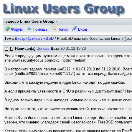
Ivanovo Linux Users Group
-
Форум
Помощь
Поиск
Вход
Тема
Дистрибутивы
/
xBSD
/ FreeBSD намного безопаснее Linux ? (lock
Написал(а)
Deness
Дата
20.01.13 19:28
Если с предыдущим пунктом еще можно как-то спорить, то здесь это
site:www.securityfocus.com/bid/ intitle:"freebsd"
В настройках задаем период &#8212; с 01.01.2010 по 31.12.2010. Всего
Linux (intitle:&#8217;linux kernel&#8217;) за тот же период было найде
Выходит, что каждую неделю в ядре Linux находят по две ошибки.
А если прибавить уязвимости в GNU и различных дистрибутивах? Ниже
В одном только ядре Linux находят больше ошибок, чем в целых опе
Но хуже всего то, что количество уязвимостей, которые находят в Linu
Можно было бы говорить о том, что в Linux находят больше ошибок, п
уверен, что именно благодаря своей безопасности, FreeBSD пользует
Кстати, если внимательно посмотреть, какие ошибки находят во Free