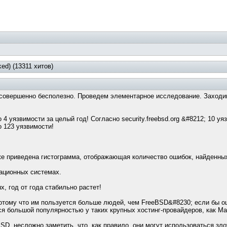
ed) (13311 хитов)
 совершенно бесполезно. Проведем элементарное исследование. Заходи
 4 уязвимости за целый год! Согласно security.freebsd.org &#8212; 10 у
но 123 уязвимости!
 приведена гистограмма, отображающая количество ошибок, найденных в
рационных системах.
x, год от года стабильно растет!
отому что им пользуется больше людей, чем FreeBSD&#8230; если бы оши
ся большой популярностью у таких крупных хостинг-провайдеров, как M
BSD, несложно заметить, что, как правило, они могут использоваться з