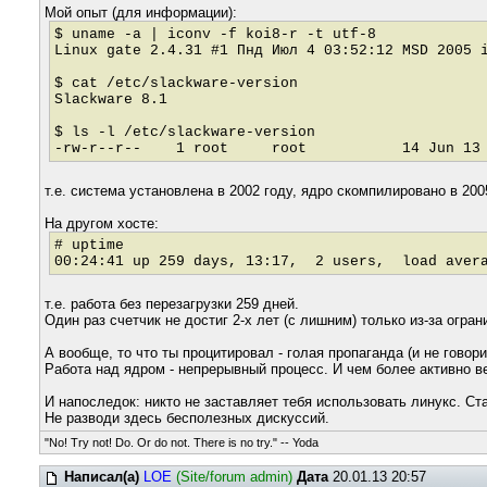
Мой опыт (для информации):
$ uname -a | iconv -f koi8-r -t utf-8
Linux gate 2.4.31 #1 Пнд Июл 4 03:52:12 MSD 2005 
$ cat /etc/slackware-version
Slackware 8.1
$ ls -l /etc/slackware-version
-rw-r--r-- 1 root root 14 Jun 13 2002 
т.е. система установлена в 2002 году, ядро скомпилировано в 200
На другом хосте:
# uptime
00:24:41 up 259 days, 13:17, 2 users, load avera
т.е. работа без перезагрузки 259 дней.
Один раз счетчик не достиг 2-х лет (с лишним) только из-за огран
А вообще, то что ты процитировал - голая пропаганда (и не говори
Работа над ядром - непрерывный процесс. И чем более активно в
И напоследок: никто не заставляет тебя использовать линукс. Ст
Не разводи здесь бесполезных дискуссий.
"No! Try not! Do. Or do not. There is no try." -- Yoda
Написал(а)
LOE
(Site/forum admin)
Дата
20.01.13 20:57