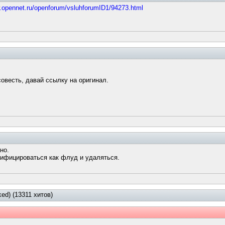
w.opennet.ru/openforum/vsluhforumID1/94273.html
совесть, давай ссылку на оригинал.
но.
сифицироваться как флуд и удаляться.
ed) (13311 хитов)