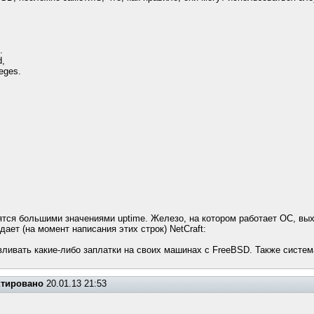
.
d,
leges.
тся большими значениями uptime. Железо, на котором работает ОС, вых
ет (на момент написания этих строк) NetCraft:
ливать какие-либо заплатки на своих машинах с FreeBSD. Также система
ктировано
20.01.13 21:53