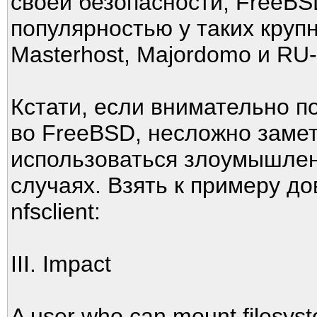
своей безопасности, FreeB
популярностью у таких круп
Masterhost, Majordomo и R
Кстати, если внимательно п
во FreeBSD, несложно замети
использоваться злоумышлен
случаях. Взять к примеру д
nfsclient:
III. Impact
A user who can mount filesyst