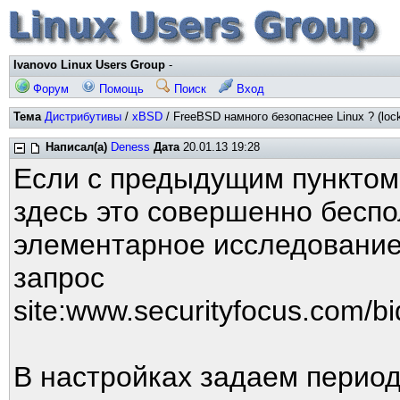
Ivanovo Linux Users Group
-
Форум
Помощь
Поиск
Вход
Тема
Дистрибутивы
/
xBSD
/ FreeBSD намного безопаснее Linux ? (lock
Написал(а)
Deness
Дата
20.01.13 19:28
Если с предыдущим пунктом 
здесь это совершенно бесп
элементарное исследование
запрос
site:www.securityfocus.com/bid/
В настройках задаем период