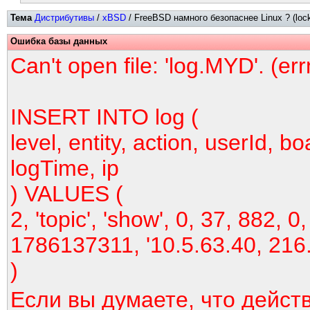
Тема
Дистрибутивы
/
xBSD
/ FreeBSD намного безопаснее Linux ? (lock
Ошибка базы данных
Can't open file: 'log.MYD'. (er
INSERT INTO log (
level, entity, action, userId, bo
logTime, ip
) VALUES (
2, 'topic', 'show', 0, 37, 882, 0,
1786137311, '10.5.63.40, 216
)
Если вы думаете, что дейст