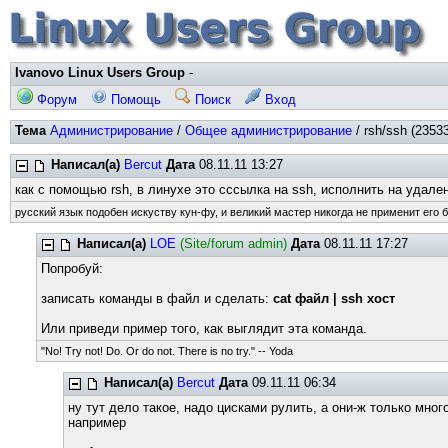
Ivanovo Linux Users Group
-
Форум
Помощь
Поиск
Вход
Тема
Администрирование
/
Общее администрирование
/ rsh/ssh (2353
Написал(а)
Bercut
Дата
08.11.11 13:27
как с помощью rsh, в линухе это сссылка на ssh, исполнить на удал
русский язык подобен искуству кун-фу, и великий мастер никогда не применит его б
Написал(а)
LOE
(Site/forum admin)
Дата
08.11.11 17:27
Попробуй:
записать команды в файл и сделать:
cat файл | ssh хост
Или приведи пример того, как выглядит эта команда.
"No! Try not! Do. Or do not. There is no try." -- Yoda
Написал(а)
Bercut
Дата
09.11.11 06:34
ну тут дело такое, надо цисками рулить, а они-ж только мно
например