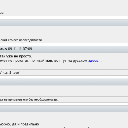
see'
енит его без необходимости...
вано
09.11.11 07:09
 так уже не просто.
ет не прокатит, почитай ман, вот тут на русском
здесь...
/" -;;s;;$_;see'
да не применит его без необходимости...
къюрно, да и правильно