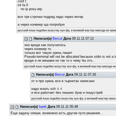
conf t
int fa 0
no ip poxy-arp
все три строчки подряд надо через интер
а через конвеер ща попробую
русский язык подобен искуству кун-фу, и великий мастер никогда не прим
Написал(а)
Bercut
Дата
09.11.11 07:12
оно вроде как получилось
через конвеер то
только вот такую хрень пишет
Pseudo-terminal will not be allocated because stdin is not a t
вроде и не мешаеи но так то к чему бы это...
русский язык подобен искуству кун-фу, и великий мастер никогда не
Написал(а)
Bercut
Дата
09.11.11 07:26
от и про хрень все в тырнетах написано
надо юзать ssh -t -t
и все работает без лишних букв и пошустрей
русский язык подобен искуству кун-фу, и великий мастер никог
Написал(а)
hawk
Дата
09.11.11 05:48
Еще задачу опиши, возможно есть другие пути решения...