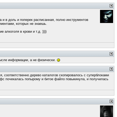
а и в доль и поперек расписанная, полно инструментов
ументами, которых не знаешь.
алкоголя в крови и т.д. ))))
смысле информации, а не физически.
ся, соответственно дерево каталогов скопировалось с суперблоками
 фс почекалась попырому и битое файло повыкинула, и получилась