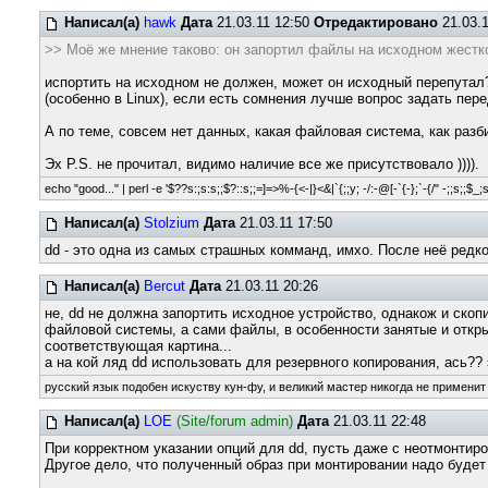
Написал(а)
hawk
Дата
21.03.11 12:50
Отредактировано
21.03.1
>> Моё же мнение таково: он запортил файлы на исходном жестком
испортить на исходном не должен, может он исходный перепутал?
(особенно в Linux), если есть сомнения лучше вопрос задать пер
А по теме, совсем нет данных, какая файловая система, как разби
Эх P.S. не прочитал, видимо наличие все же присутствовало )))).
echo "good..." | perl -e '$??s:;s:s;;$?::s;;=]=>%-{<-|}<&|`{;;y; -/:-@[-`{-};`-{/" -;;s;;$_;
Написал(а)
Stolzium
Дата
21.03.11 17:50
dd - это одна из самых страшных комманд, имхо. После неё редко
Написал(а)
Bercut
Дата
21.03.11 20:26
не, dd не должна запортить исходное устройство, однакож и скоп
файловой системы, а сами файлы, в особенности занятые и откр
соответствующая картина...
а на кой ляд dd использовать для резервного копирования, ась?? 
русский язык подобен искуству кун-фу, и великий мастер никогда не применит 
Написал(а)
LOE
(Site/forum admin)
Дата
21.03.11 22:48
При корректном указании опций для dd, пусть даже с неотмонтиро
Другое дело, что полученный образ при монтировании надо будет