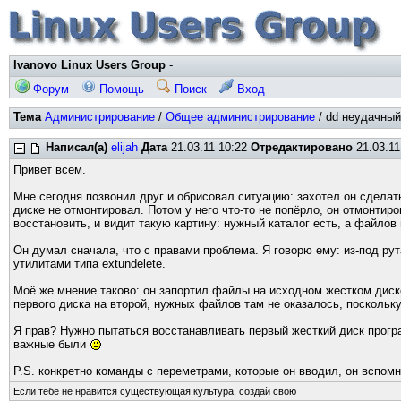
Ivanovo Linux Users Group
-
Форум
Помощь
Поиск
Вход
Тема
Администрирование
/
Общее администрирование
/ dd неудачный
Написал(а)
elijah
Дата
21.03.11 10:22
Отредактировано
21.03.11
Привет всем.
Мне сегодня позвонил друг и обрисовал ситуацию: захотел он сделать
диске не отмонтировал. Потом у него что-то не попёрло, он отмонтир
восстановить, и видит такую картину: нужный каталог есть, а файлов 
Он думал сначала, что с правами проблема. Я говорю ему: из-под ру
утилитами типа extundelete.
Моё же мнение таково: он запортил файлы на исходном жестком диске,
первого диска на второй, нужных файлов там не оказалось, поскольк
Я прав? Нужно пытаться восстанавливать первый жесткий диск програ
важные были
P.S. конкретно команды с переметрами, которые он вводил, он вспомни
Если тебе не нравится существующая культура, создай свою