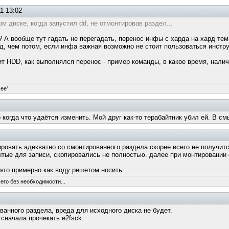
1 13:02
 диске, когда запустил dd, не отмонтировав раздел...
 А вообще тут гадать не перегадать, перенос инфы с харда на хард тем
ед, чем потом, если инфа важная возможно не стоит пользоваться инстр
т HDD, как выполнялся перенос - пример команды, в какое время, наличие 
see'
 когда что удаётся изменить. Мой друг как-то терабайтник убил ей. В 
ировать адекватно со смонтированного раздела скорее всего не получит
ытые для записи, скопировались не полностью. далее при монтировании
это примерно как воду решетом носить...
его без необходимости...
ванного раздела, вреда для исходного диска не будет.
 сначала прочекать e2fsck.