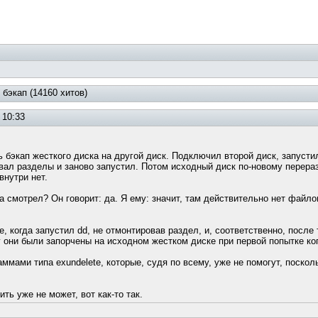
 бэкап (14160 хитов)
 10:33
 бэкап жесткого диска на другой диск. Подключил второй диск, запусти
овал разделы и заново запустил. Потом исходный диск по-новому перераз
внутри нет.
та смотрел? Он говорит: да. Я ему: значит, там действительно нет фай
 когда запустил dd, не отмонтировав раздел, и, соответственно, после
у они были запорчены на исходном жестком диске при первой попытке ко
ммами типа exundelete, которые, судя по всему, уже не помогут, поско
ть уже не может, вот как-то так.