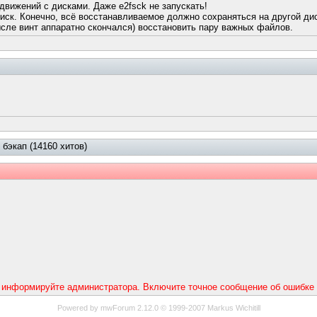
движений с дисками. Даже e2fsck не запускать!
иск. Конечно, всё восстанавливаемое должно сохраняться на другой ди
мысле винт аппаратно скончался) восстановить пару важных файлов.
 бэкап (14160 хитов)
 информируйте администратора. Включите точное сообщение об ошибке 
Powered by mwForum 2.12.0 © 1999-2007 Markus Wichitill