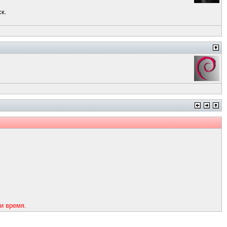
ск.
и время.