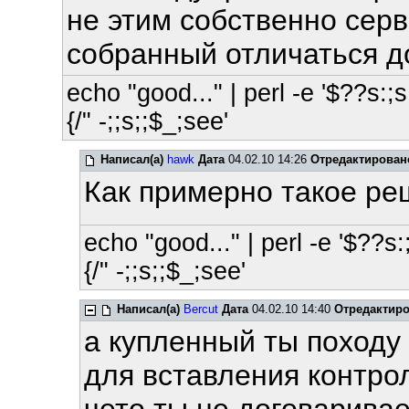
не этим собственно серв
собранный отличаться до
echo "good..." | perl -e '$??s:;s:
{/" -;;s;;$_;see'
Написал(а)
hawk
Дата
04.02.10 14:26
Отредактирован
Как примерно такое р
echo "good..." | perl -e '$??s:;
{/" -;;s;;$_;see'
Написал(а)
Bercut
Дата
04.02.10 14:40
Отредактир
а купленный ты походу
для вставления контро