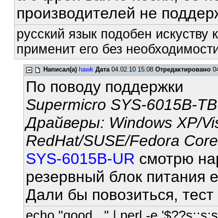
производителей не поддерж
русский язык подобен искуству к
применит его без необходимости
Написал(а)
hawk
Дата
04.02.10 15:08
Отредактировано
04
По поводу поддержки
Supermicro SYS-6015B-TB
Драйверы: Windows XP/Vis
RedHat/SUSE/Fedora Core,
SYS-6015B-UR
смотрю нар
резервный блок питания е
Дали бы повозиться, тест др
echo "good..." | perl -e '$??s:;s:s;