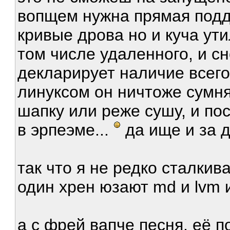
вопщем нужна прямая подде
кривые дрова но и куча ут
том числе удаленного, и с
декларирует наличие всего 
линуксом он ничтоже сумн
шапку или реже сушу, и по
в эрпеэме...
да ище и за 
так что я не редко сталкив
один хрен юзают md и lvm 
а с фрей вапче песня, её п