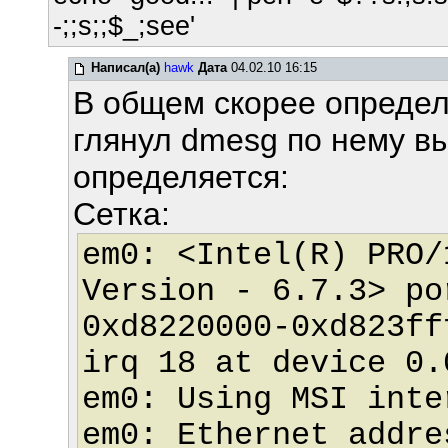
-;;s;;$_;see'
Написал(а)
hawk
Дата
04.02.10 16:15
В общем скорее опреде
глянул dmesg по нему в
определяется:
Сетка:
em0: <Intel(R) PRO/
Version - 6.7.3> po
0xd8220000-0xd823ff
irq 18 at device 0.
em0: Using MSI inte
em0: Ethernet addre