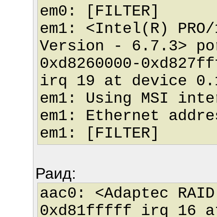
em0: [FILTER]
em1: <Intel(R) PRO/
Version - 6.7.3> po
0xd8260000-0xd827ff
irq 19 at device 0.
em1: Using MSI inte
em1: Ethernet addre
em1: [FILTER]
Раид:
aac0: <Adaptec RAID
0xd81fffff irq 16 a