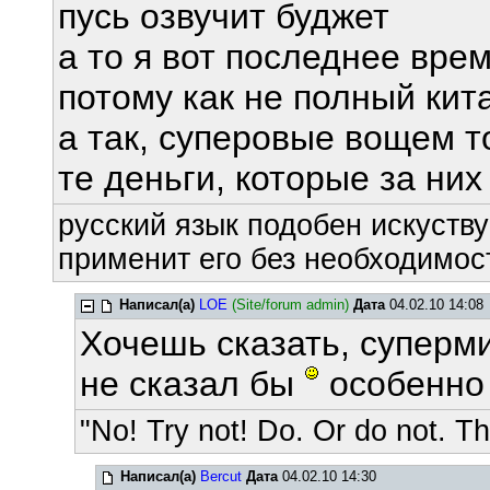
пусь озвучит буджет
а то я вот последнее вре
потому как не полный кит
а так, суперовые вощем т
те деньги, которые за них 
русский язык подобен искуству
применит его без необходимост
Написал(а)
LOE
(Site/forum admin)
Дата
04.02.10 14:08
Хочешь сказать, суперми
не сказал бы
особенно 
"No! Try not! Do. Or do not. The
Написал(а)
Bercut
Дата
04.02.10 14:30