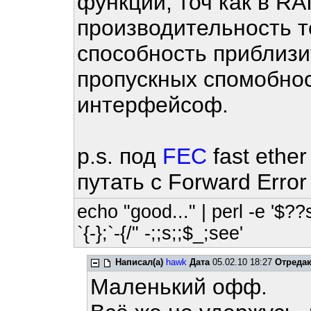
функции, точ как в R
производительность т
способность приблизи
пропускных спомобно
интерфейсоф.
p.s. под
FEC
fast ethe
путать с Forward Error
echo "good..." | perl -e '$??
`{-};`-{/" -;;s;;$_;see'
Написал(а)
hawk
Дата
05.02.10 18:27
Отреда
Маленький офф.