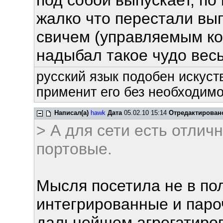
под собой выпускает, по
жалко что перестали вы
свичем (управляемым ко
надыбал такое чудо весь
русский язык подобен искуств
применит его без необходимос
Написал(а)
hawk
Дата
05.02.10 15:14
Отредактирован
> А для сети есть отличн
портовые.
Мысля посетила не в пол
интегрированные и пароч
дальнейшем агрегатирова