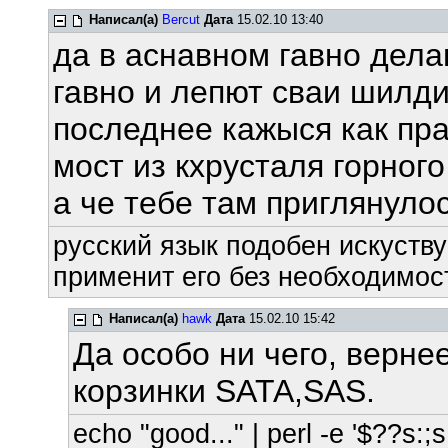
Написал(а)
Bercut
Дата
15.02.10 13:40
да в аснавном гавно дела
гавно и лепют сваи шилдик
последнее кажыся как пра
мост из кхрусталя горног
а че тебе там приглянуло
русский язык подобен искуству
применит его без необходимост
Написал(а)
hawk
Дата
15.02.10 15:42
Да особо ни чего, вернее
корзинки SATA,SAS.
echo "good..." | perl -e '$??s:;s: