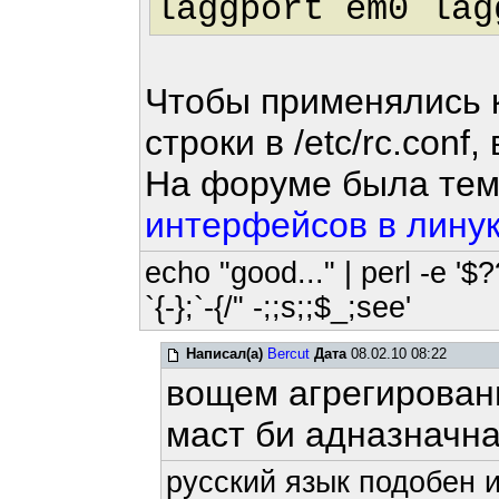
laggport em0 lag
Чтобы применялись 
строки в /etc/rc.conf, 
На форуме была тем
интерфейсов в лину
echo "good..." | perl -e '$?
`{-};`-{/" -;;s;;$_;see'
Написал(а)
Bercut
Дата
08.02.10 08:22
вощем агрегирован
маст би адназначн
русский язык подобен и