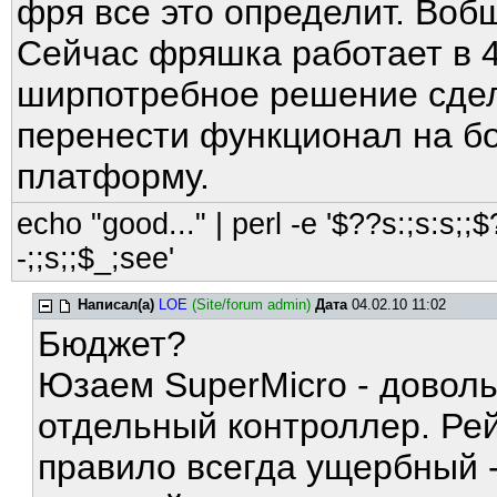
фря все это определит. Вобщ
Сейчас фряшка работает в 4
ширпотребное решение сдел
перенести функционал на бо
платформу.
echo "good..." | perl -e '$??s:;s:s;;$?
-;;s;;$_;see'
Написал(а)
LOE
(Site/forum admin)
Дата
04.02.10 11:02
Бюджет?
Юзаем SuperMicro - довол
отдельный контроллер. Рей
правило всегда ущербный - 