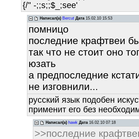
{/" -;;s;;$_;see'
Написал(а)
Bercut
Дата
15.02.10 15:53
помницо
последние крафтвеи б
так что не стоит оно т
юзать
а предпоследние кстат
не изговнили...
русский язык подобен искус
применит его без необходим
Написал(а)
hawk
Дата
16.02.10 07:18
>>последние крафтве