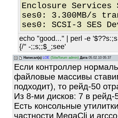
Enclosure Services 
ses0: 3.300MB/s tra
ses0: SCSI-3 SES De
echo "good..." | perl -e '$??s:;s:
{/" -;;s;;$_;see'
Написал(а)
LOE
(Site/forum admin)
Дата
05.02.10 05:37
Если контроллер нормаль
файловые массивы стави
подходит), то рейд-50 отр
Из 8-ми дисков: 7 в рейд-
Есть консольные утилитк
частности MegaCli и arcc