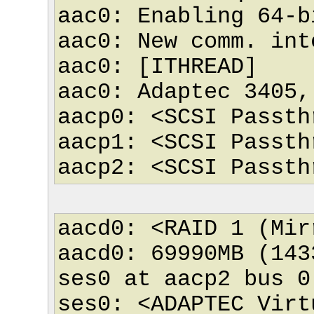
aac0: Enabling 64-b
aac0: New comm. int
aac0: [ITHREAD]
aac0: Adaptec 3405,
aacp0: <SCSI Passth
aacp1: <SCSI Passth
aacp2: <SCSI Passth
aacd0: <RAID 1 (Mir
aacd0: 69990MB (143
ses0 at aacp2 bus 0
ses0: <ADAPTEC Vir