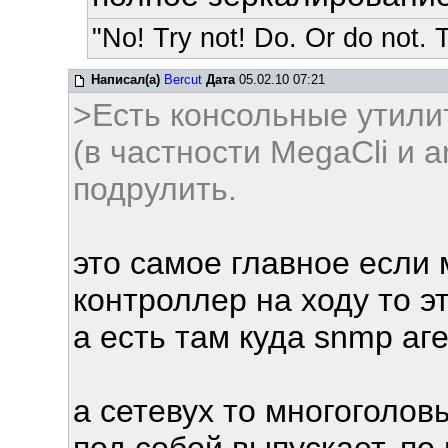
"No! Try not! Do. Or do not. T
Написал(а)
Bercut
Дата
05.02.10 07:21
>Есть консольные утили
(в частности MegaCli и a
подрулить.
это самое главное если
контроллер на ходу то эт
а есть там куда snmp аг
а сетевух то многоголо