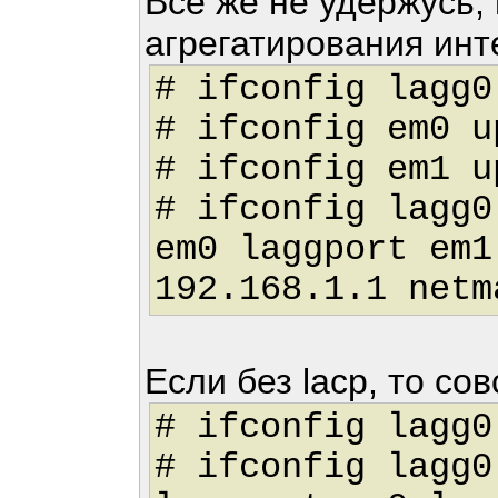
Всё же не удержусь
агрегатирования ин
# ifconfig lagg0
# ifconfig em0 u
# ifconfig em1 u
# ifconfig lagg0
em0 laggport em1
192.168.1.1 netm
Если без lacp, то со
# ifconfig lagg0
# ifconfig lagg0