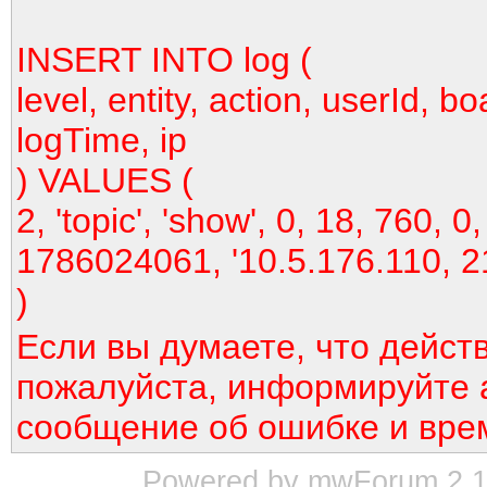
INSERT INTO log (
level, entity, action, userId, bo
logTime, ip
) VALUES (
2, 'topic', 'show', 0, 18, 760, 0,
1786024061, '10.5.176.110, 2
)
Если вы думаете, что дейст
пожалуйста, информируйте 
сообщение об ошибке и вре
Powered by mwForum 2.12