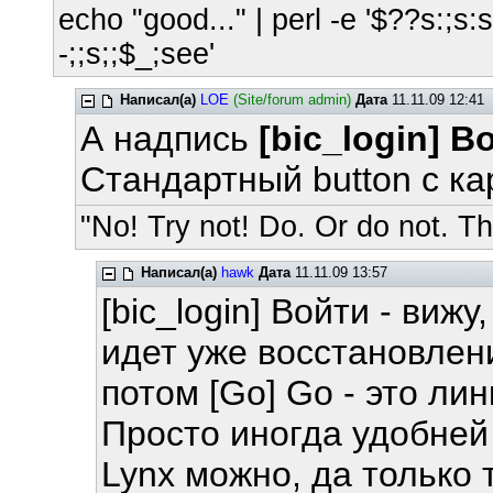
echo "good..." | perl -e '$??s:;s:s;
-;;s;;$_;see'
Написал(а)
LOE
(Site/forum admin)
Дата
11.11.09 12:41
А надпись
[bic_login] 
Стандартный button с ка
"No! Try not! Do. Or do not. The
Написал(а)
hawk
Дата
11.11.09 13:57
[bic_login] Войти - вижу
идет уже восстановлен
потом [Go] Go - это лин
Просто иногда удобней 
Lynx можно, да только 