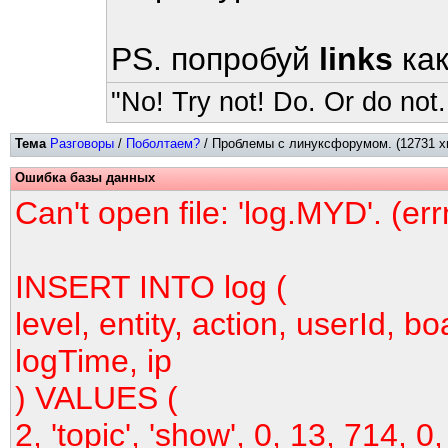
PS. попробуй
links
как
"No! Try not! Do. Or do not.
Тема
Разговоры
/
Поболтаем?
/ Проблемы с линуксфорумом. (12731 х
Ошибка базы данных
Can't open file: 'log.MYD'. (er
INSERT INTO log (
level, entity, action, userId, bo
logTime, ip
) VALUES (
2, 'topic', 'show', 0, 13, 714, 0,