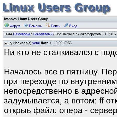
Ivanovo Linux Users Group
-
Форум
Помощь
Поиск
Вход
Тема
Разговоры
/
Поболтаем?
/ Проблемы с линуксфорумом. (12731 х
Написал(а)
voral
Дата
11.10.09 17:56
Ни кто не сталкивался с по
Началось все в пятницу. Пе
при переходе по внутренним
непосредственно в адресной
задумывается, а потом: ff о
открыь файл; опера - серве