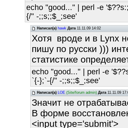
echo "good..." | perl -e '$??s:;
{/" -;;s;;$_;see'
Написал(а)
hawk
Дата
11.11.09 14:02
Хотя вроде и в Lynx н
пишу по русски ))) инт
статистике определяе
echo "good..." | perl -e '$??
`{-};`-{/" -;;s;;$_;see'
Написал(а)
LOE
(Site/forum admin)
Дата
11.11.09 17:
Значит не отрабатывае
В форме восстановлен
<input type='submit'>