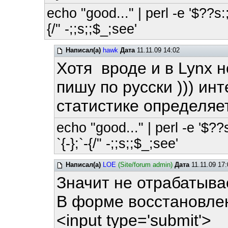
echo "good..." | perl -e '$??s:;
{/" -;;s;;$_;see'
Написал(а)
hawk
Дата
11.11.09 14:02
Хотя вроде и в Lynx н
пишу по русски ))) инт
статистике определяе
echo "good..." | perl -e '$??
`{-};`-{/" -;;s;;$_;see'
Написал(а)
LOE
(Site/forum admin)
Дата
11.11.09 17:
Значит не отрабатывае
В форме восстановлен
<input type='submit'>