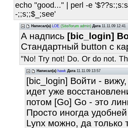
echo "good..." | perl -e '$??s:;s:s;
-;;s;;$_;see'
Написал(а)
LOE
(Site/forum admin)
Дата
11.11.09 12:41
А надпись
[bic_login] 
Стандартный button с ка
"No! Try not! Do. Or do not. The
Написал(а)
hawk
Дата
11.11.09 13:57
[bic_login] Войти - вижу
идет уже восстановлен
потом [Go] Go - это лин
Просто иногда удобней 
Lynx можно, да только 