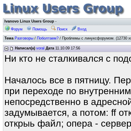
Ivanovo Linux Users Group
-
Форум
Помощь
Поиск
Вход
Тема
Разговоры
/
Поболтаем?
/ Проблемы с линуксфорумом. (12730 х
Написал(а)
voral
Дата
11.10.09 17:56
Ни кто не сталкивался с по
Началось все в пятницу. Пе
при переходе по внутренним
непосредственно в адресной
задумывается, а потом: ff о
открыь файл; опера - серве