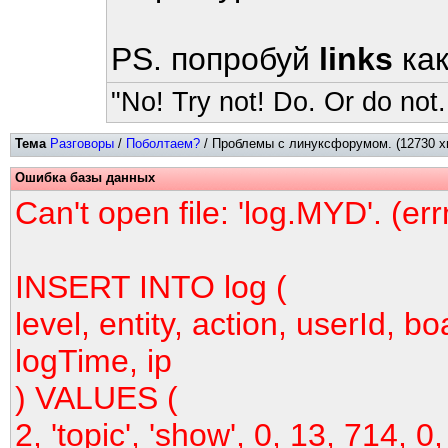
PS. попробуй
links
как
"No! Try not! Do. Or do not.
Тема
Разговоры
/
Поболтаем?
/ Проблемы с линуксфорумом. (12730 х
Ошибка базы данных
Can't open file: 'log.MYD'. (er
INSERT INTO log (
level, entity, action, userId, bo
logTime, ip
) VALUES (
2, 'topic', 'show', 0, 13, 714, 0,