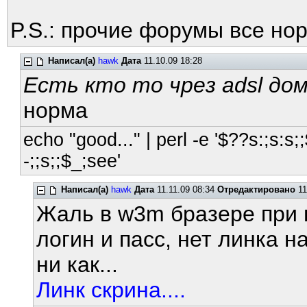
P.S.: прочие форумы все но
Написал(а)
hawk
Дата
11.10.09 18:28
Есть кто то чрез adsl дом
норма
echo "good..." | perl -e '$??s:;s:s;;
-;;s;;$_;see'
Написал(а)
hawk
Дата
11.11.09 08:34
Отредактировано
11
Жаль в w3m бразере при 
логин и пасс, нет линка н
ни как...
Линк скрина....