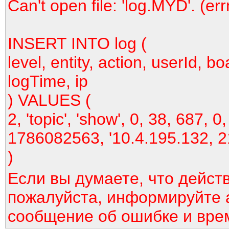
Can't open file: 'log.MYD'. (er
INSERT INTO log (
level, entity, action, userId, bo
logTime, ip
) VALUES (
2, 'topic', 'show', 0, 38, 687, 0,
1786082563, '10.4.195.132, 2
)
Если вы думаете, что дейст
пожалуйста, информируйте 
сообщение об ошибке и вре