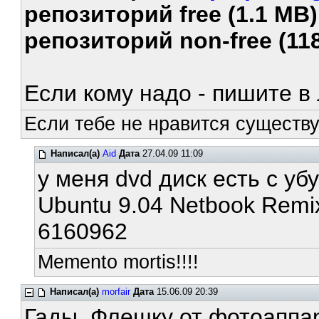
репозиторий free (1.1 MB)
репозиторий non-free (118
Если кому надо - пишите в 
Если тебе не нравится существ
Написал(а)
Aid
Дата
27.04.09 11:09
у меня dvd диск есть с убу
Ubuntu 9.04 Netbook Remix
6160962
Memento mortis!!!!
Написал(а)
morfair
Дата
15.06.09 20:39
Гады. Флешку от фотоаппа