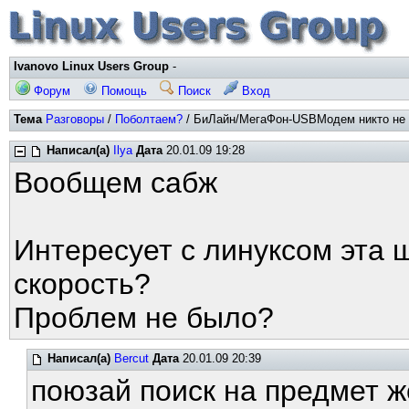
Ivanovo Linux Users Group
-
Форум
Помощь
Поиск
Вход
Тема
Разговоры
/
Поболтаем?
/ БиЛайн/МегаФон-USBМодем никто не ю
Написал(а)
Ilya
Дата
20.01.09 19:28
Вообщем сабж
Интересует с линуксом эта 
скорость?
Проблем не было?
Написал(а)
Bercut
Дата
20.01.09 20:39
поюзай поиск на предмет ж