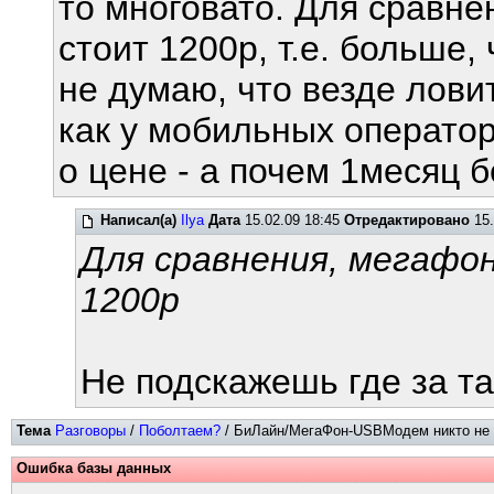
то многовато. Для сравн
стоит 1200р, т.е. больше,
не думаю, что везде ловит
как у мобильных оператор
о цене - а почем 1месяц 
Написал(а)
Ilya
Дата
15.02.09 18:45
Отредактировано
15.
Для сравнения, мегафо
1200р
Не подскажешь где за т
Тема
Разговоры
/
Поболтаем?
/ БиЛайн/МегаФон-USBМодем никто не ю
Ошибка базы данных