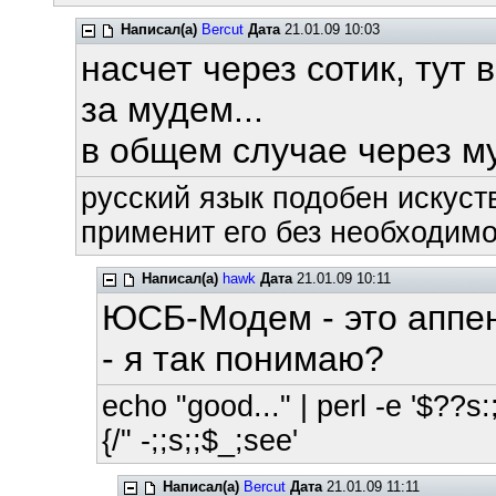
Написал(а)
Bercut
Дата
21.01.09 10:03
насчет через сотик, тут в
за мудем...
в общем случае через м
русский язык подобен искуств
применит его без необходимос
Написал(а)
hawk
Дата
21.01.09 10:11
ЮСБ-Модем - это аппен
- я так понимаю?
echo "good..." | perl -e '$??s:;
{/" -;;s;;$_;see'
Написал(а)
Bercut
Дата
21.01.09 11:11