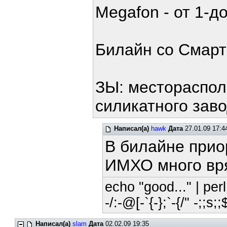
Megafon - от 1-до
Билайн со Смарт
ЗЫ: местораспол
силикатного зав
Написал(а)
hawk
Дата
27.01.09 17:4
В билайне прио
ИМХО много вря
echo "good..." | perl
-/:-@[-`{-};`-{/" -;;s;
Написал(а)
slam
Дата
02.02.09 19:35