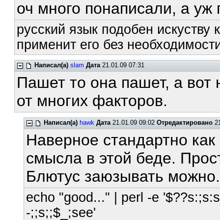
оч много понаписали, а уж п
русский язык подобен искуству к
применит его без необходимости
Написал(а)
slam
Дата
21.01.09 07:31
Пашет то она пашет, а вот 
от многих факторов.
Написал(а)
hawk
Дата
21.01.09 09:02
Отредактировано
21
Наверное стандартно как 
смысла в этой беде. Прос
Блютус заюзывать можно
echo "good..." | perl -e '$??s:;s:s;
-;;s;;$_;see'