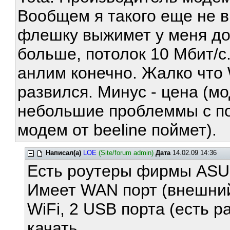
Вообщем я такого еще не 
флешку выжимет у меня дом
больше, потолок 10 Мбит/
анлим конечно. Жалко что 
развился. Минус - цена (мо
небольшие проблеммы с под
модем от beeline поймет).
Написал(а)
LOE
(Site/forum admin)
Дата
14.02.09 14:36
Есть роутеры фирмы ASUS
Имеет WAN порт (внешний 
WiFi, 2 USB порта (есть 
качать