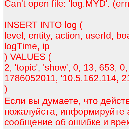
Can't open file: 'log.MYD'. (er
INSERT INTO log (
level, entity, action, userId, bo
logTime, ip
) VALUES (
2, 'topic', 'show', 0, 13, 653, 0,
1786052011, '10.5.162.114, 2
)
Если вы думаете, что дейст
пожалуйста, информируйте 
сообщение об ошибке и вре