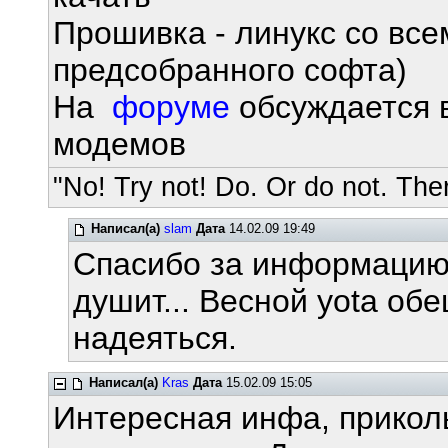
Прошивка - линукс со вс
предсобранного софта)
На
форуме
обсуждается в
модемов
"No! Try not! Do. Or do not. Ther
Написал(а)
slam
Дата
14.02.09 19:49
Спасибо за информацию.
душит... Весной yota обе
надеяться.
Написал(а)
Kras
Дата
15.02.09 15:05
Интересная инфа, прикольн