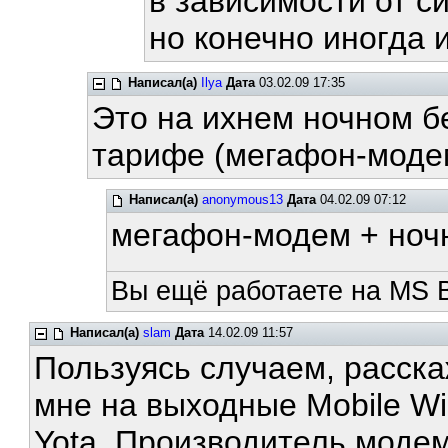
в зависимости от си
но конечно иногда 
Написал(а)
Ilya
Дата
03.02.09 17:35
Это на ихнем ночном б
тарифе (мегафон-моде
Написал(а)
anonymous13
Дата
04.02.09 07:12
мегафон-модем + ноч
Вы ещё работаете на MS 
Написал(а)
slam
Дата
14.02.09 11:57
Пользуясь случаем, расска
мне на выходные Mobile W
Yota. Производитель модема