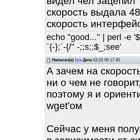
видел чел зацепил 
скорость выдала 480 
скорость интерфейс
echo "good..." | perl -e '
`{-};`-{/" -;;s;;$_;see'
Написал(а)
Ilya
Дата
03.02.09 17:45
А зачем на скорост
ни о чем не говорит
поэтому я и ориент
wget'ом
Сейчас у меня полу