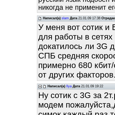
никогда не применит ег
Написал(а)
slam
Дата
21.01.09 17:38
Отреда
У меня вот сотик и
для работы в сетях
докатилось ли 3G д
СПБ средняя скоро
примерно 680 кбит/с
от других факторов
Написал(а)
Ilya
Дата
21.01.09 19:22
Ну сотик с 3G за 2т.
модем пожалуйста,
симок каждый раз т