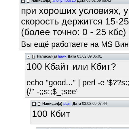
Написал(а)
anonymous13
Дата
03.02.09 05:42
при хороших условиях, 
скорость держится 15-25
(более точно: 0 - 25 кбс
Вы ещё работаете на MS Вин
Написал(а)
hawk
Дата
03.02.09 06:01
100 Кбайт или Кбит?
echo "good..." | perl -e '$??s:;
{/" -;;s;;$_;see'
Написал(а)
slam
Дата
03.02.09 07:44
100 Кбит