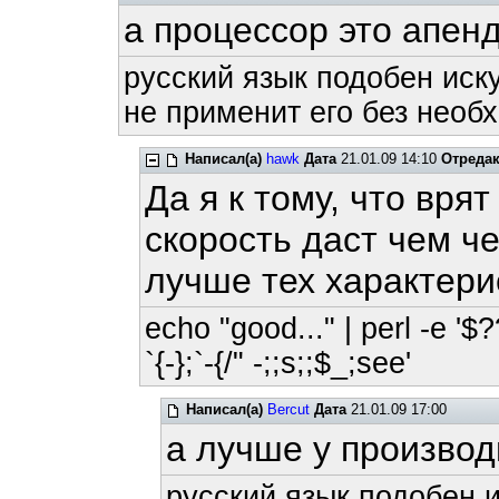
а процессор это апен
русский язык подобен иску
не применит его без необх
Написал(а)
hawk
Дата
21.01.09 14:10
Отреда
Да я к тому, что вря
скорость даст чем ч
лучше тех характери
echo "good..." | perl -e '$?
`{-};`-{/" -;;s;;$_;see'
Написал(а)
Bercut
Дата
21.01.09 17:00
а лучше у произво
русский язык подобен и