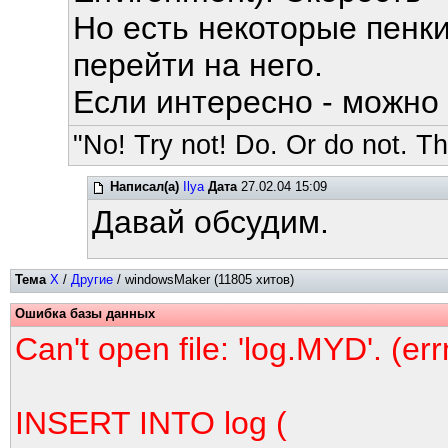
Но есть некоторые пенки
перейти на него.
Если интересно - можно 
"No! Try not! Do. Or do not. The
Написал(а)
Ilya
Дата
27.02.04 15:09
Давай обсудим.
Тема
X
/
Другие
/ windowsMaker (11805 хитов)
Ошибка базы данных
Can't open file: 'log.MYD'. (er
INSERT INTO log (