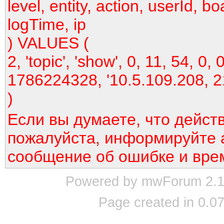
level, entity, action, userId, bo
logTime, ip
) VALUES (
2, 'topic', 'show', 0, 11, 54, 0, 0
1786224328, '10.5.109.208, 2
)
Если вы думаете, что дейст
пожалуйста, информируйте 
сообщение об ошибке и вре
Powered by mwForum 2.12
Page created in 0.07