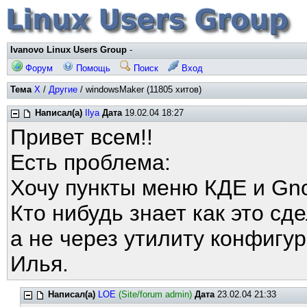
Ivanovo Linux Users Group
-
Форум
Помощь
Поиск
Вход
Тема
X
/
Другие
/ windowsMaker (11805 хитов)
Написал(а)
Ilya
Дата
19.02.04 18:27
Привет всем!!
Есть проблема:
Хочу пункты меню КДЕ и Gn
Кто нибудь знает как это сд
а не через утилиту конфиг
Илья.
Написал(а)
LOE
(Site/forum admin)
Дата
23.02.04 21:33