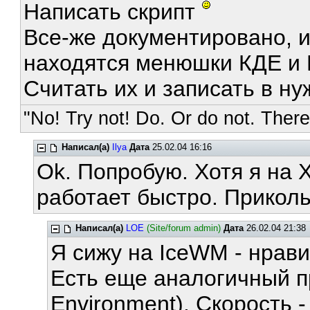
Написать скрипт
Все-же документировано, и
находятся менюшки КДЕ и 
Считать их и записать в н
"No! Try not! Do. Or do not. There 
Написал(а)
Ilya
Дата
25.02.04 16:16
Ok. Попробую. Хотя я на 
работает быстро. Прикол
Написал(а)
LOE
(Site/forum admin)
Дата
26.02.04 21:38
Я сижу на IceWM - нрави
Есть еще аналогичный пр
Environment). Скорость -