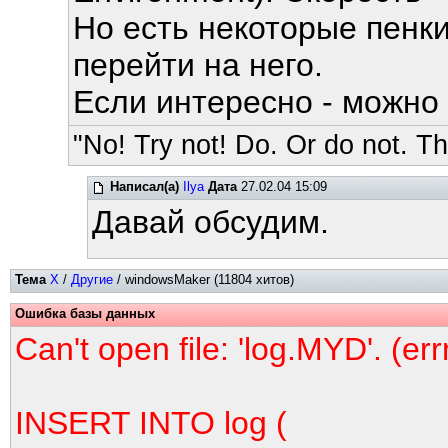
Но есть некоторые пенки
перейти на него.
Если интересно - можно 
"No! Try not! Do. Or do not. The
Написал(а)
Ilya
Дата
27.02.04 15:09
Давай обсудим.
Тема
X
/
Другие
/ windowsMaker (11804 хитов)
Ошибка базы данных
Can't open file: 'log.MYD'. (er
INSERT INTO log (