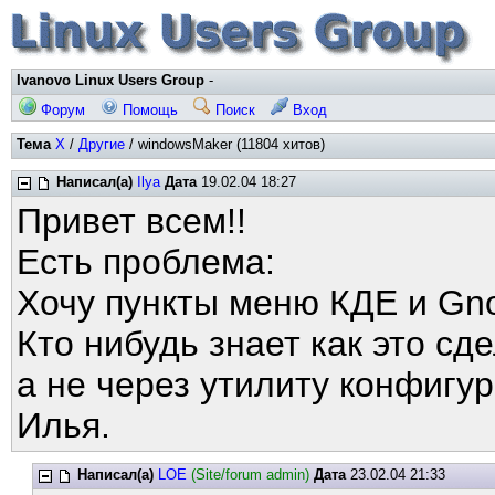
Ivanovo Linux Users Group
-
Форум
Помощь
Поиск
Вход
Тема
X
/
Другие
/ windowsMaker (11804 хитов)
Написал(а)
Ilya
Дата
19.02.04 18:27
Привет всем!!
Есть проблема:
Хочу пункты меню КДЕ и Gn
Кто нибудь знает как это сд
а не через утилиту конфиг
Илья.
Написал(а)
LOE
(Site/forum admin)
Дата
23.02.04 21:33