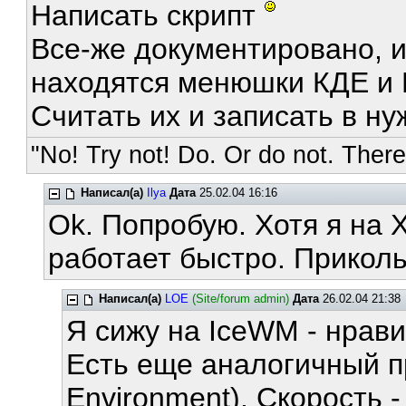
Написать скрипт
Все-же документировано, и
находятся менюшки КДЕ и 
Считать их и записать в н
"No! Try not! Do. Or do not. There 
Написал(а)
Ilya
Дата
25.02.04 16:16
Ok. Попробую. Хотя я на 
работает быстро. Прикол
Написал(а)
LOE
(Site/forum admin)
Дата
26.02.04 21:38
Я сижу на IceWM - нрави
Есть еще аналогичный пр
Environment). Скорость -