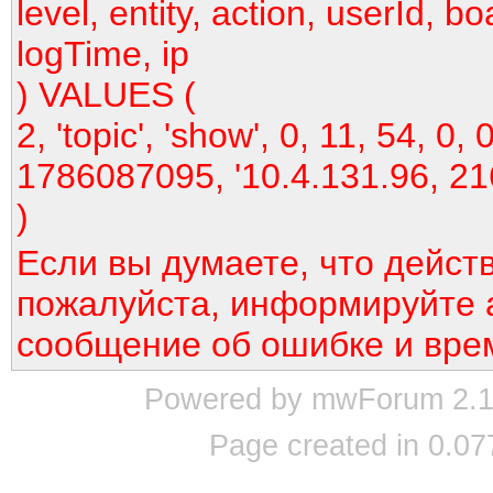
level, entity, action, userId, bo
logTime, ip
) VALUES (
2, 'topic', 'show', 0, 11, 54, 0, 0
1786087095, '10.4.131.96, 21
)
Если вы думаете, что дейст
пожалуйста, информируйте 
сообщение об ошибке и вре
Powered by mwForum 2.12
Page created in 0.07