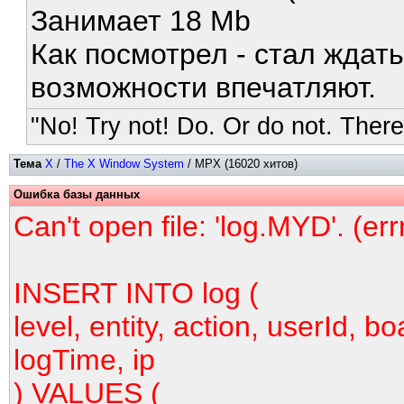
Занимает 18 Mb
Как посмотрел - стал ждат
возможности впечатляют.
"No! Try not! Do. Or do not. There 
Тема
X
/
The X Window System
/ MPX (16020 хитов)
Ошибка базы данных
Can't open file: 'log.MYD'. (er
INSERT INTO log (
level, entity, action, userId, bo
logTime, ip
) VALUES (