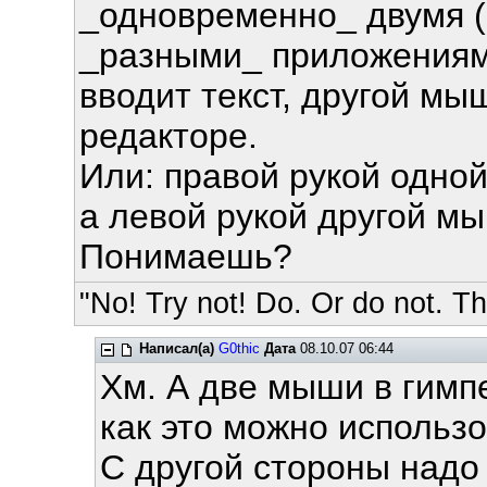
_одновременно_ двумя (
_разными_ приложениями
вводит текст, другой мы
редакторе.
Или: правой рукой одно
а левой рукой другой м
Понимаешь?
"No! Try not! Do. Or do not. The
Написал(а)
G0thic
Дата
08.10.07 06:44
Хм. А две мыши в гимпе
как это можно использо
С другой стороны надо