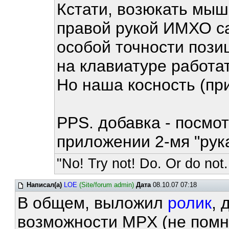
Кстати, возюкать мыш
правой рукой ИМХО с
особой точности пози
на клавиатуре работа
Но наша косность (пр
PPS. добавка - посмо
приложении 2-мя "рук
"No! Try not! Do. Or do not.
Написал(а)
LOE
(Site/forum admin)
Дата
08.10.07 07:18
В общем, выложил
ролик
,
возможности MPX (не помню