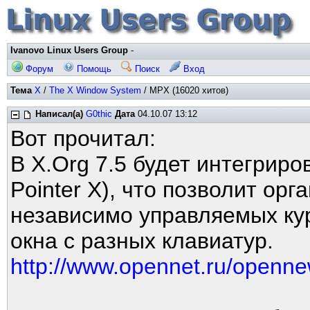
Ivanovo Linux Users Group
-
Форум
Помощь
Поиск
Вход
Тема
X
/
The X Window System
/ MPX (16020 хитов)
Написал(а)
G0thic
Дата
04.10.07 13:12
Вот прочитал:
В X.Org 7.5 будет интегриро
Pointer X), что позволит ор
независимо управляемых кур
окна с разных клавиатур.
http://www.opennet.ru/openn