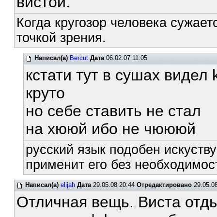
вистой.
Когда кругозор человека сужает
точкой зрения.
Написал(а)
Bercut
Дата
06.02.07 11:05
кстати тут в сушах видел
круто
но себе ставить не стал
на хююй ибо не чюююй
русский язык подобен искуству
применит его без необходимост
Написал(а)
elijah
Дата
29.05.08 20:44
Отредактировано
29.05.08
Отличная вещь. Виста отды