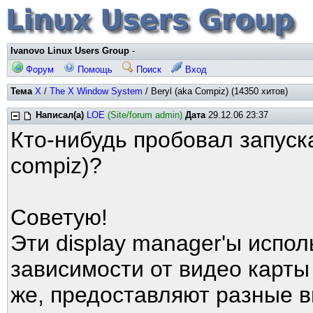
Ivanovo Linux Users Group
-
Форум
Помощь
Поиск
Вход
Тема
X
/
The X Window System
/ Beryl (aka Compiz) (14350 хитов)
Написал(а)
LOE
(Site/forum admin)
Дата
29.12.06 23:37
Кто-нибудь пробовал запуска
compiz)?
Советую!
Эти display manager'ы испол
зависимости от видео карты 
же, предоставляют разные 