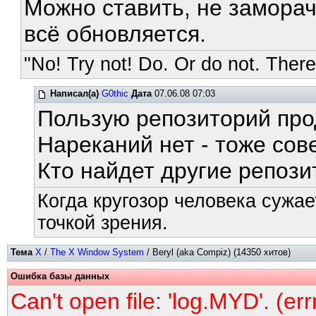
Можно ставить, не замора
всё обновляется.
"No! Try not! Do. Or do not. There 
Написал(а)
G0thic
Дата
07.06.08 07:03
Пользую репозиторий про
Нареканий нет - тоже сов
Кто найдет другие репози
Когда кругозор человека сужае
точкой зрения.
Тема
X
/
The X Window System
/ Beryl (aka Compiz) (14350 хитов)
Ошибка базы данных
Can't open file: 'log.MYD'. (er