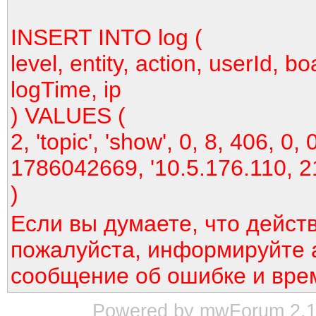
INSERT INTO log (
level, entity, action, userId, bo
logTime, ip
) VALUES (
2, 'topic', 'show', 0, 8, 406, 0, 
1786042669, '10.5.176.110, 2
)
Если вы думаете, что дейст
пожалуйста, информируйте 
сообщение об ошибке и вре
Powered by mwForum 2.12