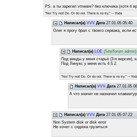
PS. а ты зарегил vmware? без ключика (хотя б вр
"No! Try not! Do. Or do not. There is no try." -- Yoda
Написал(а)
VVV
Дата
27.01.05 05:40
Олег я прогу брал с твоего сервака, если 
Написал(а)
LOE
(Site/forum admin)
Под винды у меня старьё (3-я версия), к
Под Линукс у меня есть 4.5.2.
"No! Try not! Do. Or do not. There is no try." -- Yod
Написал(а)
VVV
Дата
27.01.05 0
А что значит не назначил клавиату
Написал(а)
VVV
Дата
27.01.05 07:22
Non System disk or disk error
Не хочет с сидюка грузиться