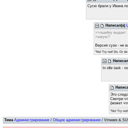
Сусю брали у Ивана по
Написал(а)
>>ошибку выдает
>какую?
Версия сузи - не 
"No! Try not! Do. Or do 
Написал
In idle task - n
Написа
Это следс
Смотри чт
(может чт
"No! Try not!
Тема
Администрирование
/
Общее администрирование
/ Vmware & SUS