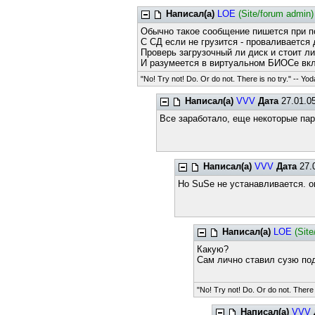
Написал(а)
LOE
(Site/forum admin)
Обычно такое сообщение пишется при п
С СД если не грузится - проваливается
Проверь загрузочный ли диск и стоит л
И разумеется в виртуальном БИОСе вкл
"No! Try not! Do. Or do not. There is no try." -- Yod
Написал(а)
VVV
Дата
27.01.05
Все заработало, еще некоторые па
Написал(а)
VVV
Дата
27.
Но SuSe не устанавливается. 
Написал(а)
LOE
(Sit
Какую?
Сам лично ставил сузю под
"No! Try not! Do. Or do not. There i
Написал(а)
VVV