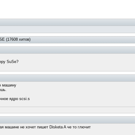
E (17608 хитов)
меру SuSe?
ю машину
ешь.
чное ядро scsi.s
я машине не хочет пишет Disketa A че то глючит