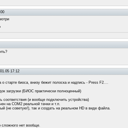
:00
мотри
?
ить?
01.05 17:12
о старте биоса, внизу бежит полоска и надпись - Press F2....
док загрузки (БИОС практически полноценный)
ь соответствия (и вообще подключить устройства)
ен на COM2 реальной тачки и т.п.
ый (не советую!), так и создать на реальном HD в виде файла.
о сложного нет вообще.