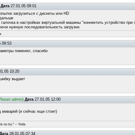
Дата
27.01.05 09:01
опытке загрузиться с дискеты или HD
 дальше
и галочка в настройках виртуальной машины "коннектить устройство при 
ючи нужную последовательность загрузки.
a
 09:53
раметры поменял, спасибо
01.05 10:20
ошибку выдает
e/forum admin)
Дата
27.01.05 12:00
 вмварей (и сейчас еще стоит)
s no try." -- Yoda
Дата
28.01.05 07:34