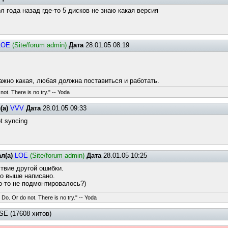
л года назад где-то 5 дисков не знаю какая версия
LOE
(Site/forum admin)
Дата
28.01.05 08:19
важно какая, любая должна поставиться и работать.
not. There is no try." -- Yoda
(а)
VVV
Дата
28.01.05 09:33
ot syncing
л(а)
LOE
(Site/forum admin)
Дата
28.01.05 10:25
твие другой ошибки.
о выше написано.
о-то не подмонтировалось?)
 Do. Or do not. There is no try." -- Yoda
E (17608 хитов)