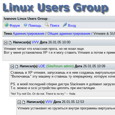
Ivanovo Linux Users Group
-
Форум
Помощь
Поиск
Вход
Тема
Администрирование
/
Общее администрирование
/ Vmware & SUS
Написал(а)
VVV
Дата
26.01.05 10:00
Vmware читал что классная прога, но не юзал еще.
Вот у меня установлена XP т.е я могу ставить Vmware а потом к при
Написал(а)
LOE
(Site/forum admin)
Дата
26.01.05 10:09
Ставишь в XP vmware, запускаешь и в нем создаешь виртуальну
"Включаешь" эту машину и ставишь ту операционку, которую хоч
PS. в моей последней сборке дистра Slackware я добавил загрузо
Т.е. можно и scsi устройства цеплять при инсталяции.
"No! Try not! Do. Or do not. There is no try." -- Yoda
Написал(а)
VVV
Дата
26.01.05 12:53
Vmware установил но грузиться внутри программы виртуальна