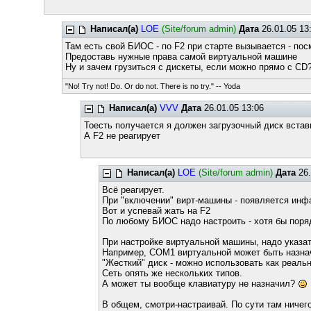
Написал(а)
LOE
(Site/forum admin)
Дата
26.01.05 13
Там есть свой БИОС - по F2 при старте вызывается - пос
Предоставь нужные права самой виртуальной машине
Ну и зачем грузиться с дискеты, если можно прямо с CD
"No! Try not! Do. Or do not. There is no try." -- Yoda
Написал(а)
VVV
Дата
26.01.05 13:06
Тоесть получается я должен загрузочный диск встав
А F2 не реагирует
Написал(а)
LOE
(Site/forum admin)
Дата
26.
Всё реагирует.
При "включении" вирт-машины - появляется инфа 
Вот и успевай жать на F2
По любому БИОС надо настроить - хотя бы поря
При настройке виртуальной машины, надо указат
Например, COM1 виртуальной может быть назнач
"Жесткий" диск - можно использовать как реальн
Сеть опять же нескольких типов.
А может ты вообще клавиатуру не назначил?
В общем, смотри-настраивай. По сути там ничег