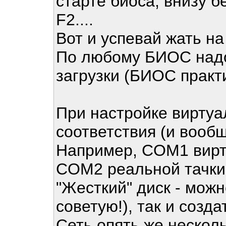
старте биоса, внизу б
F2....
Вот и успевай жать на
По любому БИОС надо 
загрузки (БИОС практ
При настройке виртуа
соответствия (и вооб
Например, COM1 вирт
COM2 реальной тачки 
"Жесткий" диск - мож
советую!), так и созд
Сеть опять же несколь