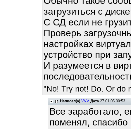
Обычно такое сооб
загрузиться с диск
С СД если не грузи
Проверь загрузочны
настройках виртуа
устройство при зап
И разумеется в ви
последовательность
"No! Try not! Do. Or do n
Написал(а)
VVV
Дата
27.01.05 09:53
Все заработало, 
поменял, спасибо