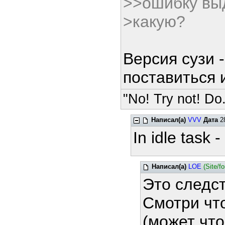
>>ошибку вы
>какую?
Версия сузи 
поставиться 
"No! Try not! Do.
Написал(а)
VVV
Дата
28
In idle task 
Написал(а)
LOE
(Site/f
Это следст
Смотри чт
(может чт