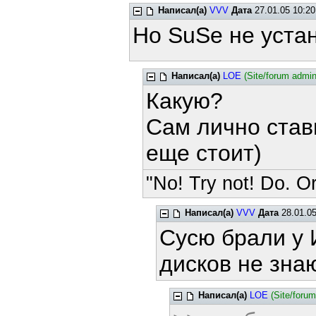
Написал(а)
VVV
Дата
27.01.05 10:20
Но SuSe не уста
Написал(а)
LOE
(Site/forum admin
Какую?
Сам лично став
еще стоит)
"No! Try not! Do. Or
Написал(а)
VVV
Дата
28.01.05
Сусю брали у 
дисков не зна
Написал(а)
LOE
(Site/foru