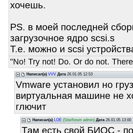
хочешь.
PS. в моей последней сбор
загрузочное ядро scsi.s
Т.е. можно и scsi устройст
"No! Try not! Do. Or do not. There 
Написал(а)
VVV
Дата
26.01.05 12:53
Vmware установил но гру
виртуальная машине не хо
глючит
Написал(а)
LOE
(Site/forum admin)
Дата
26.01.05 13:00
Там есть свой БИОС - по