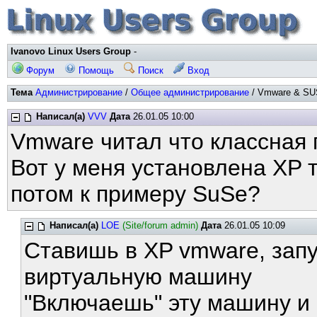
Ivanovo Linux Users Group
-
Форум
Помощь
Поиск
Вход
Тема
Администрирование
/
Общее администрирование
/ Vmware & SUS
Написал(а)
VVV
Дата
26.01.05 10:00
Vmware читал что классная 
Вот у меня установлена XP т
потом к примеру SuSe?
Написал(а)
LOE
(Site/forum admin)
Дата
26.01.05 10:09
Ставишь в XP vmware, зап
виртуальную машину
"Включаешь" эту машину и 