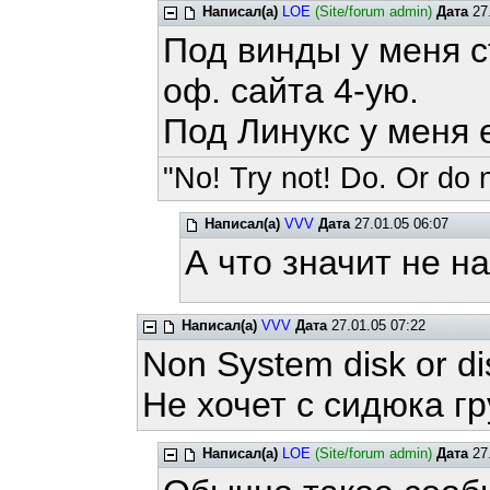
Написал(а)
LOE
(Site/forum admin)
Дата
27.
Под винды у меня ст
оф. сайта 4-ую.
Под Линукс у меня е
"No! Try not! Do. Or do n
Написал(а)
VVV
Дата
27.01.05 06:07
А что значит не н
Написал(а)
VVV
Дата
27.01.05 07:22
Non System disk or di
Не хочет с сидюка гр
Написал(а)
LOE
(Site/forum admin)
Дата
27.