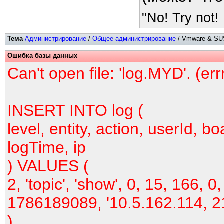
"No! Try not! 
Тема
Администрирование
/
Общее администрирование
/ Vmware & SUS
Ошибка базы данных
Can't open file: 'log.MYD'. (er
INSERT INTO log (
level, entity, action, userId, bo
logTime, ip
) VALUES (
2, 'topic', 'show', 0, 15, 166, 0,
1786189089, '10.5.162.114, 2
)