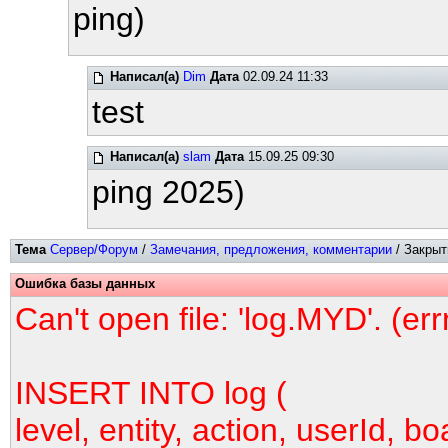
ping)
Написал(а)
Dim
Дата
02.09.24 11:33
test
Написал(а)
slam
Дата
15.09.25 09:30
ping 2025)
Тема
Сервер/Форум
/
Замечания, предложения, комментарии
/ Закрыт
Ошибка базы данных
Can't open file: 'log.MYD'. (er
INSERT INTO log (
level, entity, action, userId, bo