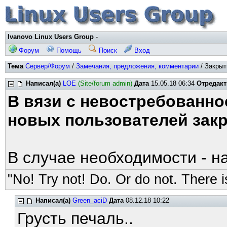
Ivanovo Linux Users Group
-
Форум
Помощь
Поиск
Вход
Тема
Сервер/Форум
/
Замечания, предложения, комментарии
/ Закрыт
Написал(а)
LOE
(Site/forum admin)
Дата
15.05.18 06:34
Отредак
В вязи с невостребованно
новых пользователей закр
В случае необходимости - н
"No! Try not! Do. Or do not. There is
Написал(а)
Green_aciD
Дата
08.12.18 10:22
Грусть печаль..