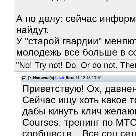
А по делу: сейчас информ
найдут.
У "старой гвардии" меняю
молодежь все больше в со
"No! Try not! Do. Or do not. Ther
Написал(а)
hawk
Дата
11.12.18 13:10
Приветствую! Ох, давнен
Сейчас ищу хоть какое т
дабы кинуть клич желающ
Courses, тренинг по MT
сообществ... Все соц се