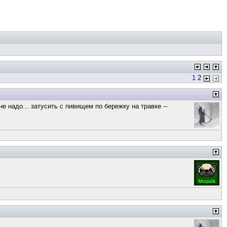
1
2
е надо... затусить с пивищем по бережку на травке --