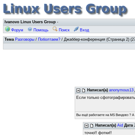
Ivanovo Linux Users Group
-
Форум
Помощь
Поиск
Вход
Тема
Разговоры
/
Поболтаем?
/ Джаббер-конференция (Страница 2) (2
Написал(а)
anonymous13
Если только сфотографировать
Вы ещё работаете на MS Виндовз ? А
Написал(а)
Aid
Дата
2
точно!! фотки!!