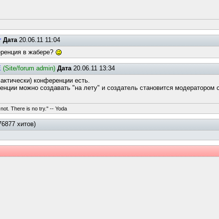
r
Дата
20.06.11 11:04
еренция в жабере?
E
(Site/forum admin)
Дата
20.06.11 13:34
актически) конференции есть.
енции можно создавать "на лету" и создатель становится модератором 
not. There is no try." -- Yoda
76877 хитов)