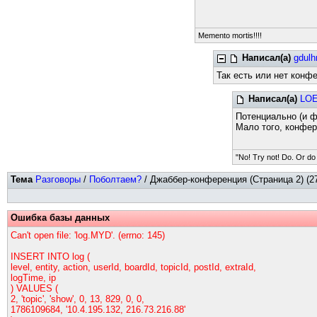
Memento mortis!!!!
Написал(а)
gdulh
Так есть или нет конф
Написал(а)
LO
Потенциально (и ф
Мало того, конфер
"No! Try not! Do. Or do 
Тема
Разговоры
/
Поболтаем?
/ Джаббер-конференция (Страница 2) (2
Ошибка базы данных
Can't open file: 'log.MYD'. (errno: 145)
INSERT INTO log (
level, entity, action, userId, boardId, topicId, postId, extraId,
logTime, ip
) VALUES (
2, 'topic', 'show', 0, 13, 829, 0, 0,
1786109684, '10.4.195.132, 216.73.216.88'