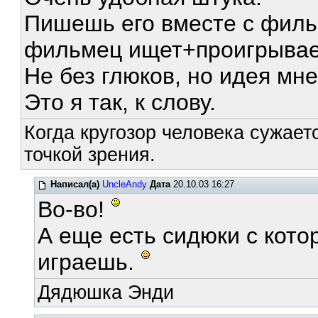
Пишешь его вместе с фильм
фильмец ищет+проигрывае
Не без глюков, но идея мн
Это я так, к слову.
Когда кругозор человека сужает
точкой зрения.
Написал(а)
UncleAndy
Дата
20.10.03 16:27
Во-во!
А еще есть сидюки с кото
играешь.
Дядюшка Энди