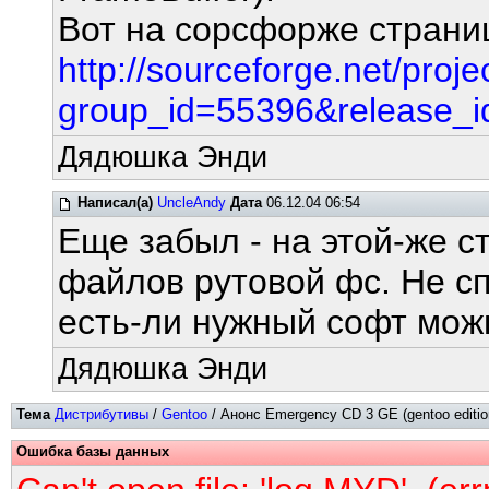
Вот на сорсфорже страниц
http://sourceforge.net/proje
group_id=55396&release_
Дядюшка Энди
Написал(а)
UncleAndy
Дата
06.12.04 06:54
Еще забыл - на этой-же с
файлов рутовой фс. Не сп
есть-ли нужный софт мож
Дядюшка Энди
Тема
Дистрибутивы
/
Gentoo
/ Анонс Emergency CD 3 GE (gentoo editio
Ошибка базы данных