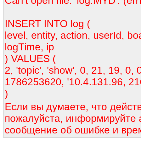
Can't open file: 'log.MYD'. (er
INSERT INTO log (
level, entity, action, userId, bo
logTime, ip
) VALUES (
2, 'topic', 'show', 0, 21, 19, 0, 
1786253620, '10.4.131.96, 21
)
Если вы думаете, что дейст
пожалуйста, информируйте 
сообщение об ошибке и вре