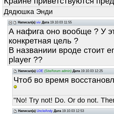
Крайне приветствуются пре
Дядюшка Энди
Написал(а)
viv
Дата
19.10.03 11:55
А нафига оно вообще ? У эт
конкретная цель ?
В названиии вроде стоит e
player ??
Написал(а)
LOE
(Site/forum admin)
Дата
19.10.03 12:25
Чтоб во время восстанов
"No! Try not! Do. Or do not. Ther
Написал(а)
UncleAndy
Дата
19.10.03 12:53