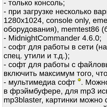
- только консоль;
- при загрузке несколько вар
1280х1024, console only, em
оборудования), memtest86 (б
- MidnightCommander 4.6.0;
- софт для работы в сети (
спец. утили и т.д.);
- софт для работы с файлов
включить максимум того, что
- мультимедиа софт
. Можн
в фрэймбуфере, для mp3 ис
mp3blaster, картинки можно 