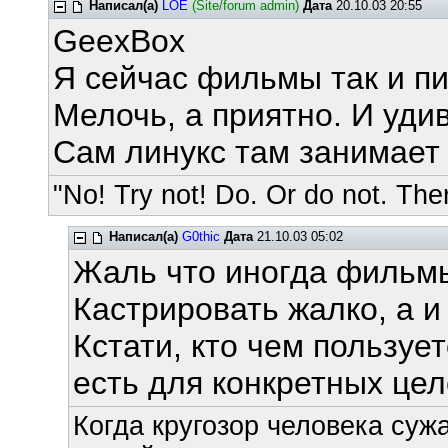
Написал(а)
LOE
(Site/forum admin)
Дата
20.10.03 20:55
GeexBox
Я сейчас фильмы так и п
Мелочь, а приятно. И уди
Сам линукс там занимает
"No! Try not! Do. Or do not. Ther
Написал(а)
G0thic
Дата
21.10.03 05:02
Жаль что иногда фильм
Кастрировать жалко, а и 
Кстати, кто чем пользуе
есть для конкретных це
Когда кругозор человека суж