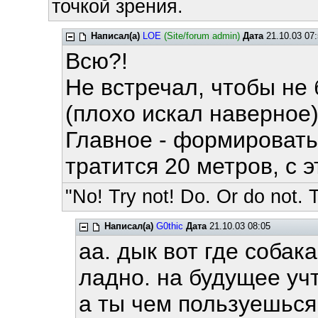
точкой зрения.
Написал(а)
LOE
(Site/forum admin)
Дата
21.10.03 07:
Всю?!
Не встречал, чтобы не 
(плохо искал наверное
Главное - формироват
тратится 20 метров, с 
"No! Try not! Do. Or do not. T
Написал(а)
G0thic
Дата
21.10.03 08:05
аа. дык вот где собак
ладно. на будущее учт
а ты чем пользуешься