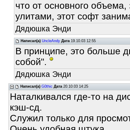
что от основного объема,
улитами, этот софт заним
Дядюшка Энди
Написал(а)
UncleAndy
Дата
19.10.03 12:55
В принципе, это больше д
собой".
Дядюшка Энди
Написал(а)
G0thic
Дата
20.10.03 14:25
Наталкивался где-то на ди
кэш-сд.
Служил только для просмот
Очень удобная штука.