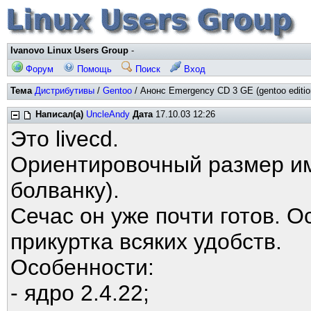
Ivanovo Linux Users Group
-
Форум
Помощь
Поиск
Вход
Тема
Дистрибутивы
/
Gentoo
/ Анонс Emergency CD 3 GE (gentoo editio
Написал(а)
UncleAndy
Дата
17.10.03 12:26
Это livecd.
Ориентировочный размер ими
болванку).
Сечас он уже почти готов. О
прикуртка всяких удобств.
Особенности:
- ядро 2.4.22;