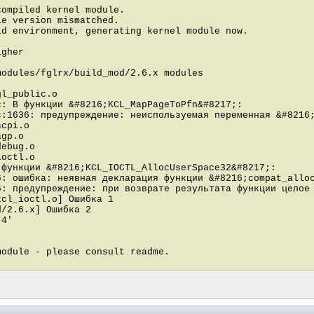
compiled kernel module.
le version mismatched.
ld environment, generating kernel module now.
igher
modules/fglrx/build_mod/2.6.x modules
l_public.o
c: В функции &#8216;KCL_MapPageToPfn&#8217;:
c:1636: предупреждение: неиспользуемая переменная &#8216
acpi.o
agp.o
ebug.o
octl.o
 функции &#8216;KCL_IOCTL_AllocUserSpace32&#8217;:
6: ошибка: неявная декларация функции &#8216;compat_allo
6: предупреждение: при возврате результата функции целое
kcl_ioctl.o] Ошибка 1
d/2.6.x] Ошибка 2
.4'
module - please consult readme.