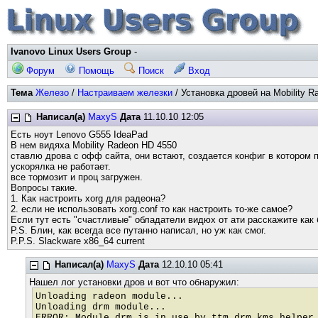
Ivanovo Linux Users Group
-
Форум
Помощь
Поиск
Вход
Тема
Железо
/
Настраиваем железки
/ Установка дровей на Mobility R
Написал(а)
MaxyS
Дата
11.10.10 12:05
Есть ноут Lenovo G555 IdeaPad
В нем видяха Mobility Radeon HD 4550
ставлю дрова с офф сайта, они встают, создается конфиг в котором пр
ускорялка не работает.
все тормозит и проц загружен.
Вопросы такие.
1. Как настроить xorg для радеона?
2. если не использовать xorg.conf то как настроить то-же самое?
Если тут есть "счастливые" обладатели видюх от ати расскажите как 
P.S. Блин, как всегда все путанно написал, но уж как смог.
P.P.S. Slackware x86_64 current
Написал(а)
MaxyS
Дата
12.10.10 05:41
Нашел лог установки дров и вот что обнаружил:
Unloading radeon module...
Unloading drm module...
ERROR: Module drm is in use by ttm,drm_kms_helper