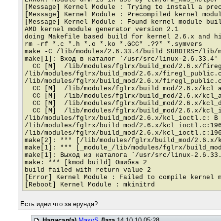
[Message] Kernel Module : Trying to install a pre
[Message] Kernel Module : Precompiled kernel modu
[Message] Kernel Module : Found kernel module bui
AMD kernel module generator version 2.1
doing Makefile based build for kernel 2.6.x and h
rm -rf *.c *.h *.o *.ko *.GCC* .??* *.symvers
make -C /lib/modules/2.6.33.4/build SUBDIRS=/lib/
make[1]: Вход в каталог `/usr/src/linux-2.6.33.4'
CC [M] /lib/modules/fglrx/build_mod/2.6.x/fireg
/lib/modules/fglrx/build_mod/2.6.x/firegl_public.
/lib/modules/fglrx/build_mod/2.6.x/firegl_public.
CC [M] /lib/modules/fglrx/build_mod/2.6.x/kcl_
CC [M] /lib/modules/fglrx/build_mod/2.6.x/kcl_
CC [M] /lib/modules/fglrx/build_mod/2.6.x/kcl_d
CC [M] /lib/modules/fglrx/build_mod/2.6.x/kcl_i
/lib/modules/fglrx/build_mod/2.6.x/kcl_ioctl.c: В
/lib/modules/fglrx/build_mod/2.6.x/kcl_ioctl.c:19
/lib/modules/fglrx/build_mod/2.6.x/kcl_ioctl.c:19
make[2]: *** [/lib/modules/fglrx/build_mod/2.6.x/
make[1]: *** [_module_/lib/modules/fglrx/build_mo
make[1]: Выход из каталога `/usr/src/linux-2.6.33
make: *** [kmod_build] Ошибка 2
build failed with return value 2
[Error] Kernel Module : Failed to compile kernel 
[Reboot] Kernel Module : mkinitrd
Есть идеи что за ерунда?
Написал(а)
MaxyS
Дата
14.10.10 05:28