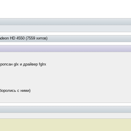
adeon HD 4550 (7559 хитов)
опсан glx и драйвер fglrx
боролись с ними)