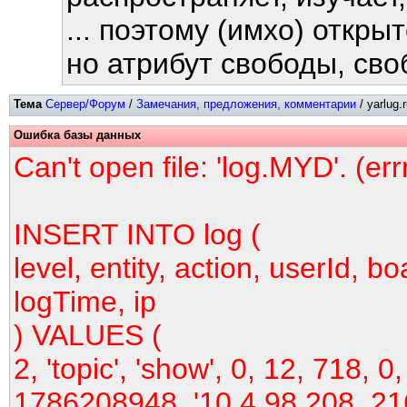
... поэтому (имхо) откры
но атрибут свободы, своб
Тема
Сервер/Форум
/
Замечания, предложения, комментарии
/ yarlug.
Ошибка базы данных
Can't open file: 'log.MYD'. (er
INSERT INTO log (
level, entity, action, userId, bo
logTime, ip
) VALUES (
2, 'topic', 'show', 0, 12, 718, 0,
1786208948, '10.4.98.208, 21