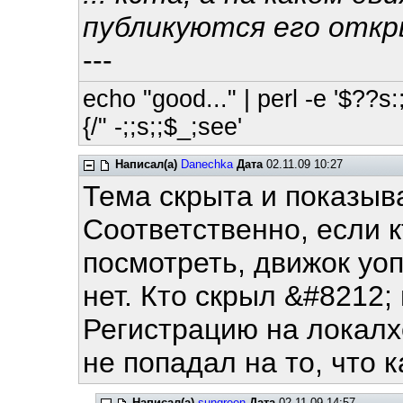
публикуются его откры
---
echo "good..." | perl -e '$??s:;
{/" -;;s;;$_;see'
Написал(а)
Danechka
Дата
02.11.09 10:27
Тема скрыта и показыв
Соответственно, если к
посмотреть, движок уоп
нет. Кто скрыл &#8212; 
Регистрацию на локалхо
не попадал на то, что 
Написал(а)
sungreen
Дата
02.11.09 14:57