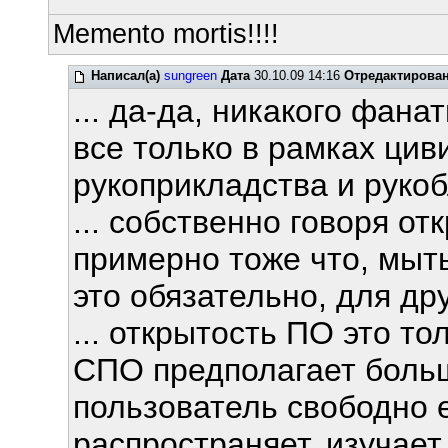
Memento mortis!!!!
Написал(а)
sungreen
Дата
30.10.09 14:16
Отредактирова
... да-да, никакого фан
все только в рамках цив
рукоприкладства и рукобл
... собственно говоря о
примерно тоже что, мыть
это обязательно, для друг
... открытость ПО это то
СПО предполагает больш
пользователь свободно ег
распространяет, изучает