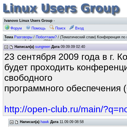
Ivanovo Linux Users Group
-
Форум
Помощь
Поиск
Вход
Тема
Разговоры
/
Поболтаем?
/ (Тематический спам) Конференция по
Костромской области. (7316 хитов)
Написал(а)
sungreen
Дата
09.09.09 02:40
23 сентября 2009 года в г. 
будет проходить конференц
свободного
программного обеспечения (
http://open-club.ru/main/?q=
Написал(а)
hawk
Дата
11.09.09 08:58