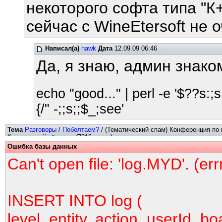
некоторого софта типа "К+
сейчас с WineEtersoft не 
Написал(а)
hawk
Дата
12.09.09 06:46
Да, я знаю, админ знак
echo "good..." | perl -e '$??s:;s:
{/" -;;s;;$_;see'
Тема
Разговоры
/
Поболтаем?
/ (Тематический спам) Конференция по
Костромской области. (7316 хитов)
Ошибка базы данных
Can't open file: 'log.MYD'. (er
INSERT INTO log (
level, entity, action, userId, bo