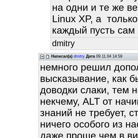
на одни и те же в
Linux XP, а тольк
каждый пусть сам 
dmitry
Написал(а)
dmitry
Дата
09.11.04 14:59
немного решил допо
высказывание, как б
доводки слаки, тем 
некчему, ALT от нач
знаний не требует, с
ничего особого из на
даже проще чем в ви