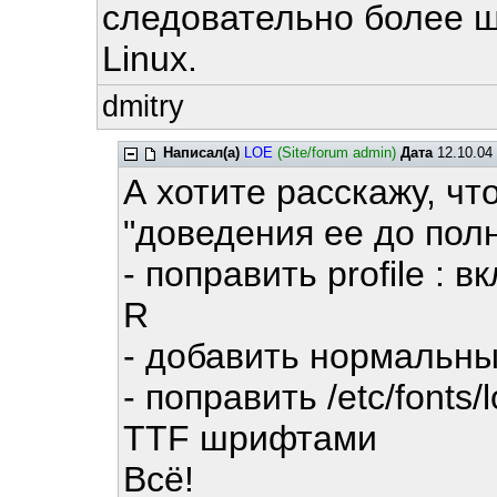
следовательно более 
Linux.
dmitry
Написал(а)
LOE
(Site/forum admin)
Дата
12.10.04 
А хотите расскажу, чт
"доведения ее до пол
- поправить profile :
R
- добавить нормальн
- поправить /etc/fonts/
TTF шрифтами
Всё!