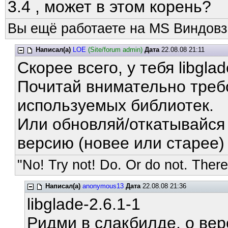
3.4 , может в этом корень?
Вы ещё работаете на MS Виндовз
Написал(а)
LOE
(Site/forum admin)
Дата
22.08.08 21:11
Скорее всего, у тебя libgla
Почитай внимательно треб
используемых библиотек.
Или обновляй/откатывайся 
версию (новее или старее)
"No! Try not! Do. Or do not. There 
Написал(а)
anonymous13
Дата
22.08.08 21:36
libglade-2.6.1-1
Ридми в слакбилде, о ве