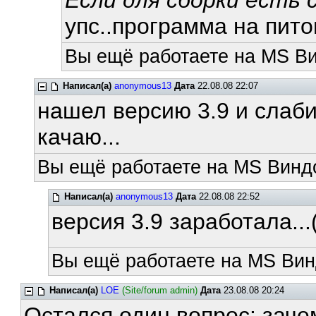
Если для сборки есть c
упс..программа на питоне
Вы ещё работаете на MS Ви
Написал(а)
anonymous13
Дата
22.08.08 22:07
нашел версию 3.9 и слаби
качаю...
Вы ещё работаете на MS Виндо
Написал(а)
anonymous13
Дата
22.08.08 22:52
версия 3.9 заработала...((
Вы ещё работаете на MS Вин
Написал(а)
LOE
(Site/forum admin)
Дата
23.08.08 20:24
Остался один вопрос: заче