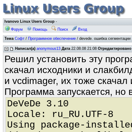
Ivanovo Linux Users Group
-
Форум
Помощь
Поиск
Вход
Тема
Софт
/
Программное обеспечение
/ devede. ошибка сегментации 
Написал(а)
anonymous13
Дата
22.08.08 21:08
Отредактировано
Решил установить эту прогр
скачал исходники и слакбилд
и vcdimager, их тоже скачал
Программа запускается, но 
DeVeDe 3.10
Locale: ru_RU.UTF-8
Using package-installe