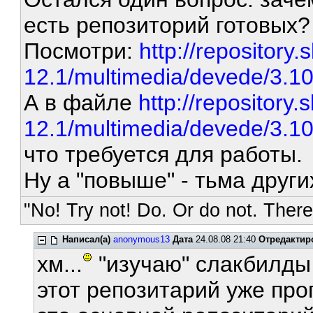
есть репозиторий готовых
Посмотри:
http://repository.
12.1/multimedia/devede/3.10
А в файле
http://repository.
12.1/multimedia/devede/3.10/
что требуется для работы.
Ну а "повыше" - тьма друг
"No! Try not! Do. Or do not. There 
Написал(а)
anonymous13
Дата
24.08.08 21:40
Отредактир
хм...
"изучаю" слакбилд
этот репозитарий уже про