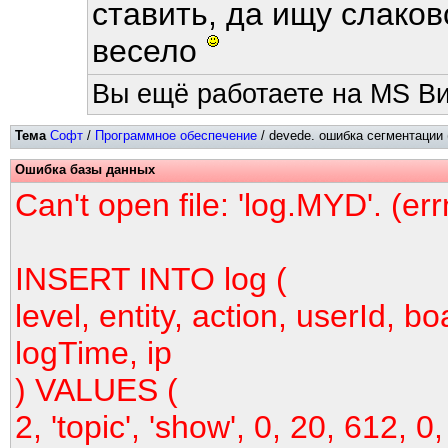
ставить, да ищу слаков
весело
Вы ещё работаете на MS Ви
Тема
Софт
/
Программное обеспечение
/ devede. ошибка сегментации 
Ошибка базы данных
Can't open file: 'log.MYD'. (er
INSERT INTO log (
level, entity, action, userId, bo
logTime, ip
) VALUES (
2, 'topic', 'show', 0, 20, 612, 0,