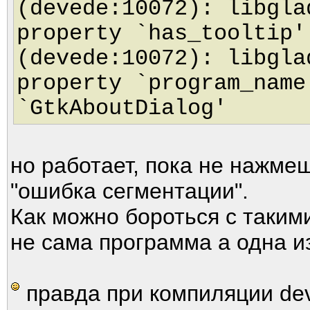
(devede:10072): libgla
property `has_tooltip'
(devede:10072): libgla
property `program_name
`GtkAboutDialog'
но работает, пока не нажмеш
"ошибка сегментации".
Как можно бороться с таки
не сама программа а одна и
правда при компиляции dev