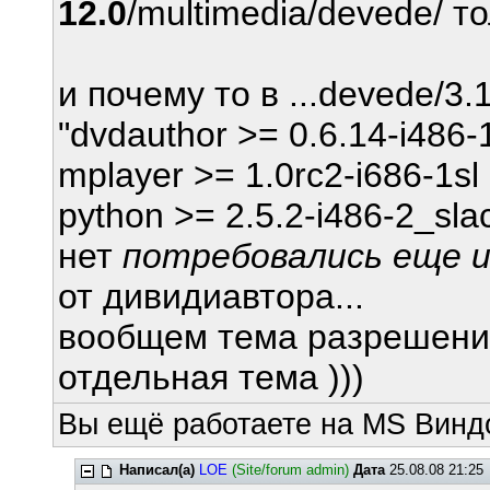
12.0
/multimedia/devede/ то
и почему то в ...devede/3.1
"dvdauthor >= 0.6.14-i486-
mplayer >= 1.0rc2-i686-1sl
python >= 2.5.2-i486-2_sla
нет
потребовались еще и l
от дивидиавтора...
вообщем тема разрешения
отдельная тема )))
Вы ещё работаете на MS Виндо
Написал(а)
LOE
(Site/forum admin)
Дата
25.08.08 21:25