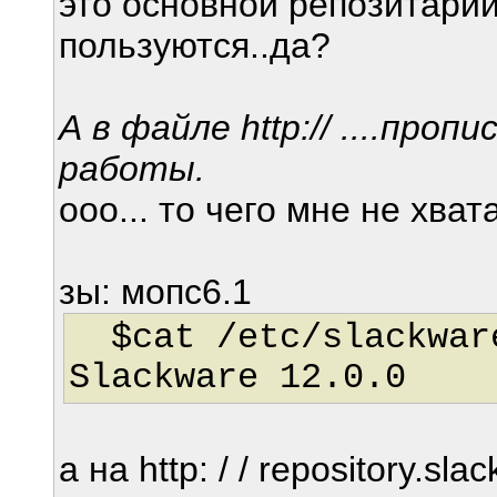
это основной репозитарий
пользуются..да?
А в файле http:// ....про
работы.
ооо... то чего мне не хват
зы: мопс6.1
$cat /etc/slackwar
Slackware 12.0.0
а на http: / / repository.sla