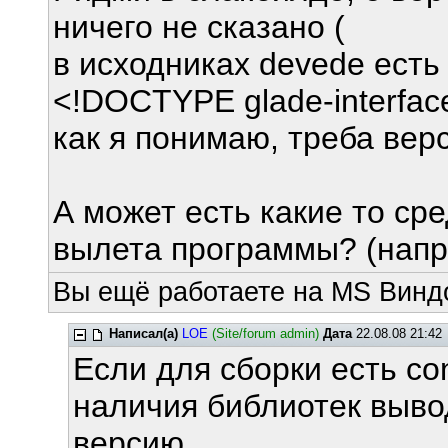
ничего не сказано (
в исходниках devede есть 
<!DOCTYPE glade-interfac
как я понимаю, треба верс
А может есть какие то ср
вылета программы? (напри
Вы ещё работаете на MS Виндо
Написал(а)
LOE
(Site/forum admin)
Дата
22.08.08 21:42
Если для сборки есть con
наличия библиотек выв
версию.