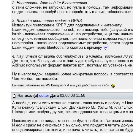
2. Настроить Wine под 1с Бухгалтерию
с этим сложнее, не запускал, но гугль в помощь, там информации 
но для начала попробуй просто поработать в альте, обосноваться,
3. Выход в инет через модем и GPRS
Используй приложение KPPP для подключения к интернету.
Если модем подключается по usb, то в помощь тебе (запускай в к
lsusb - показывает подключенные usb устройства, ищи там наим
dmesg - системные сообщения, при подключении модема ищи там 
udevmonitor - показывает подключаемые устройства, перед подкл
Если модем через bluetooth, то смотри к примеру
тут
4. Научиться ставить дистрибутивы и узнать, возможна ли у
Для того, что бы научиться ставить дистрибутивы нужно просто 
Altlinux использует формат пакетов rpm, поэтому их установка н
Ну и напоследок: задавай более конкретные вопросы в соответс
Чем могём, тем помогём.
Вы ещё работаете на MS Виндовз ? А мы уже работаем на себя.
Написал(а)
cutter
Дата
03.08.08 11:58
А вообще, если есть желание связать свою жизнь и работу с Linux
Купи книжку "Запускаем Linux" Далхаймер М., Уэлш М. или "Linu
Шредер, или любую другую, рекомендованную товарищами с это
Поскольку это не винда, многое не будет работать "автоматическ
И если сразу не смириться с мыслью, что придется читать докум
специализированные книги, и не начать читать, то счастья не буде