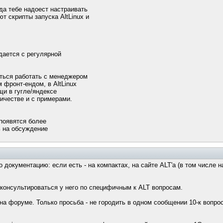
огда тебе надоест настраивать
ют скрипты запуска AltLinux и
дается с регулярной
иться работать с менеджером
 фронт-ендом, в AltLinux
оищи в гугле/яндексе
ичестве и с примерами.
 появятся более
ь на обсуждение
 документацию: если есть - на компактах, на сайте ALT'а (в том числе 
и консультироваться у него по специфичным к ALT вопросам.
а форуме. Только просьба - не городить в одном сообщении 10-к вопро