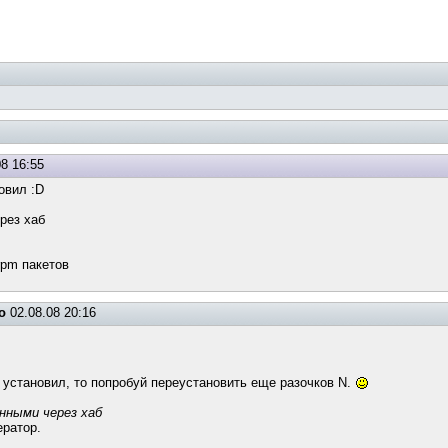
8 16:55
овил :D
ерез хаб
rpm пакетов
о
02.08.08 20:16
к установил, то попробуй переустановить еще разочков N.
анными через хаб
ератор.