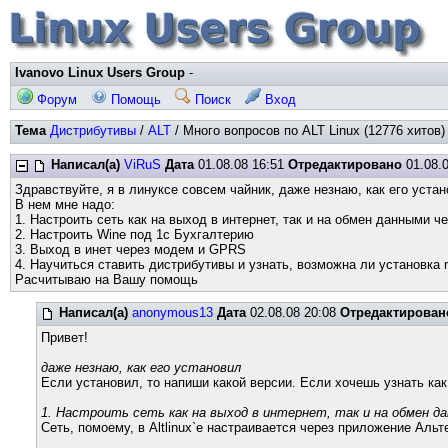
Ivanovo Linux Users Group
-
Форум
Помощь
Поиск
Вход
Тема
Дистрибутивы
/
ALT
/ Много вопросов по ALT Linux (12776 хитов)
Написал(а)
ViRuS
Дата
01.08.08 16:51
Отредактировано
01.08.0
Здравствуйте, я в линуксе совсем чайник, даже незнаю, как его устан
В нем мне надо:
1. Настроить сеть как на выход в интернет, так и на обмен данными ч
2. Настроить Wine под 1с Бухгалтерию
3. Выход в инет через модем и GPRS
4. Научиться ставить дистрибутивы и узнать, возможна ли установка 
Расчитываю на Вашу помощь
Написал(а)
anonymous13
Дата
02.08.08 20:08
Отредактирован
Привет!
даже незнаю, как его установил
Если установил, то напиши какой версии. Если хочешь узнать ка
1. Настроить сеть как на выход в интернет, так и на обмен д
Сеть, помоему, в Altlinux`е настраивается через приложение Альт