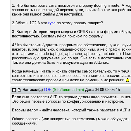
1. Что бы настроить сеть посмотри в сторону ifconfig и route. А к
заново сеть после каждой перезагрузки, почитай о том как работа
какие они имеют файлы для настройки.
2. Wine + 1C? А что
гугл
по этому поводу говорит?
3. Выход в Интернет через модем и GPRS на этом форуме обсуж
постоянностью. Воспользуйся поиском по форуму.
4 Что бы ставить/удалять программное обеспечение, нужно науч
пакетов, и, желательно, с командно-строчным, а не с графическим
это - apt или aptitude (apt-get, apt-cache, apt-policy, apt-cdrom). П
русскоязычную документацию по apt. Она есть в достаточном кол
Так же она должна быть и в документации по AltLinux.
Когда начнешь читать и искать ответы самостоятельно, то у тебя
конкретные и интересные нам вопросы и ты можешь рассчитыват
твоих технических проблем или даже на помощь в их решении
Написал(а)
LOE
(Site/forum admin)
Дата
04.08.08 05:15
Если был поставлен ALT, то первым делом надо прочитать на него
Это решит первые вопросы по конфигурированию и настройке.
Вторым делом - найти человека, который так-же работает в ALT 
Общие вопросы (или конкретные по тематикам) можно обсуждать н
сообщениями.