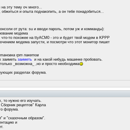
на эту тему оч много...
 обжиться и опыта поднакопить, а он тебе понадобиться...
онсоли от рута: su и вводи пароль, потом уж и комманды):
енование модема
что-то похожее на ttyACM0 - это и будет твой модем в KPPP
ючением модема запусти, и посмотри что этот монитор пишет
становка rpm пакетов
их заиметь
заиметь
и на какой нибудь машинке пробовать.
е только _возможна_ ,но и просто необходима
твующих разделах форума.
, то нужно его изучать.
x Сборник рецептов" Карла
го форума.
и" и "сказочным образом".
ентацию и
т.