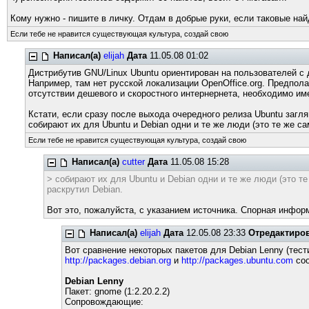
Кому нужно - пишите в личку. Отдам в добрые руки, если таковые най
Если тебе не нравится существующая культура, создай свою
Написал(а)
elijah
Дата
11.05.08 01:02
Дистрибутив GNU/Linux Ubuntu ориентирован на пользователей с
Например, там нет русской локализации OpenOffice.org. Предпола
отсутствии дешевого и скоростного интернернета, необходимо и
Кстати, если сразу после выхода очередного релиза Ubuntu заглян
собирают их для Ubuntu и Debian одни и те же люди (это те же с
Если тебе не нравится существующая культура, создай свою
Написал(а)
cutter
Дата
11.05.08 15:28
> собирают их для Ubuntu и Debian одни и те же люди (это т
раскрутил Debian.
Вот это, пожалуйста, с указанием источника. Спорная информ
Написал(а)
elijah
Дата
12.05.08 23:33
Отредактиро
Вот сравнение некоторых пакетов для Debian Lenny (тест
http://packages.debian.org
и
http://packages.ubuntu.com
соо
Debian Lenny
Пакет: gnome (1:2.20.2.2)
Сопровождающие: