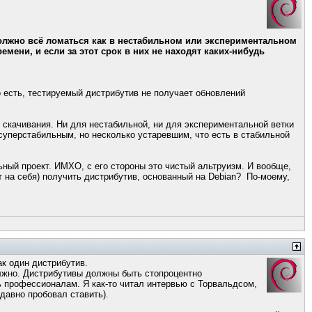
 должно всё ломаться как в нестабильном или экспериментальном
мени, и если за этот срок в них не находят каких-нибудь
о есть, тестируемый дистрибутив не получает обновлений
 скачивания. Ни для нестабильной, ни для экспериментальной ветки
 суперстабильным, но несколько устаревшим, что есть в стабильной
ьный проект. ИМХО, с его стороны это чистый альтруизм. И вообще,
т на себя) получить дистрибутив, основанный на Debian? По-моему,
ак один дистрибутив.
олжно. Дистрибутивы должны быть стопроцентно
ь профессионалам. Я как-то читал интервью с Торвальдсом,
 давно пробовал ставить).