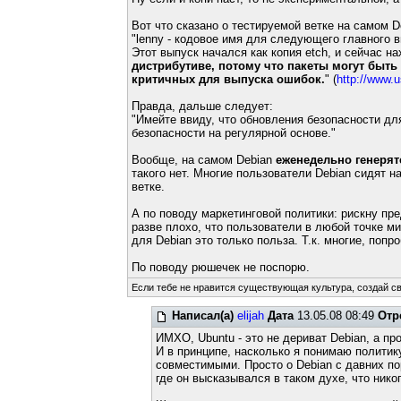
Вот что сказано о тестируемой ветке на самом D
"lenny - кодовое имя для следующего главного в
Этот выпуск начался как копия etch, и сейчас н
дистрибутиве, потому что пакеты могут быть 
критичных для выпуска ошибок.
" (
http://www.u
Правда, дальше следует:
"Имейте ввиду, что обновления безопасности дл
безопасности на регулярной основе."
Вообще, на самом Debian
еженедельно генерят
такого нет. Многие пользователи Debian сидят 
ветке.
А по поводу маркетинговой политики: рискну пр
разве плохо, что пользователи в любой точке м
для Debian это только польза. Т.к. многие, попр
По поводу рюшечек не поспорю.
Если тебе не нравится существующая культура, создай с
Написал(а)
elijah
Дата
13.05.08 08:49
Отр
ИМХО, Ubuntu - это не дериват Debian, а пр
И в принципе, насколько я понимаю политик
совместимыми. Просто о Debian с давних п
где он высказывался в таком духе, что никог