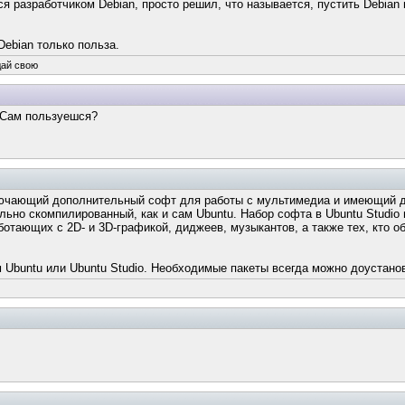
я разработчиком Debian, просто решил, что называется, пустить Debian
Debian только польза.
дай свою
Сам пользуешся?
и
 включающий дополнительный софт для работы с мультимедиа и имеющий
ельно скомпилированный, как и сам Ubuntu. Набор софта в Ubuntu Studi
отающих с 2D- и 3D-графикой, диджеев, музыкантов, а также тех, кто об
 Ubuntu или Ubuntu Studio. Необходимые пакеты всегда можно доустано