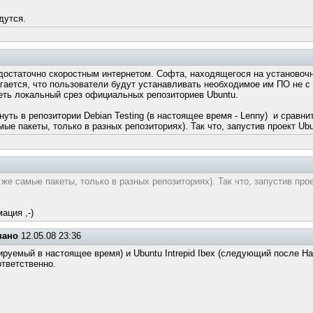
дутся.
 достаточно скоростным интернетом. Софта, находящегося на установоч
гается, что пользователи будут устанавливать необходимое им ПО не с 
меть локальный срез официальных репозиториев Ubuntu.
уть в репозитории Debian Testing (в настоящее время - Lenny) и сравнит
амые пакеты, только в разных репозиториях). Так что, запустив проект U
е же самые пакеты, только в разных репозиториях). Так что, запустив пр
ация ,-)
вано
12.05.08 23:36
ируемый в настоящее время) и Ubuntu Intrepid Ibex (следующий после Har
тветственно.