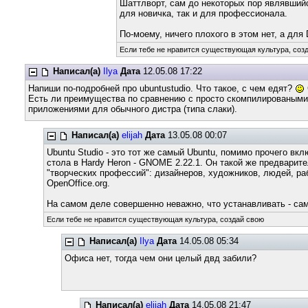
Шаттлворт, сам до некоторых пор являвшийс
для новичка, так и для профессионала.
По-моему, ничего плохого в этом нет, а для 
Если тебе не нравится существующая культура, соз
Написал(а)
Ilya
Дата
12.05.08 17:22
Напиши по-подробней про ubuntustudio. Что такое, с чем едят?
Есть ли преимущества по сравнению с просто скомпилированым
приложениями для обычного дистра (типа слаки).
Написал(а)
elijah
Дата
13.05.08 00:07
Ubuntu Studio - это тот же самый Ubuntu, помимо прочего
стола в Hardy Heron - GNOME 2.22.1. Он такой же предварит
"творческих профессий": дизайнеров, художников, людей, раб
OpenOffice.org.
На самом деле совершенно неважно, что устанавливать - сам
Если тебе не нравится существующая культура, создай свою
Написал(а)
Ilya
Дата
14.05.08 05:34
Офиса нет, тогда чем они целый двд забили?
Написал(а)
elijah
Дата
14.05.08 21:47