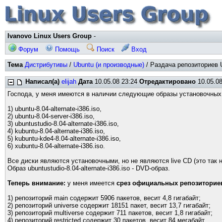
Ivanovo Linux Users Group
-
Форум
Помощь
Поиск
Вход
Тема
Дистрибутивы
/
Ubuntu (и производные)
/ Раздача репозиториев U
Написал(а)
elijah
Дата
10.05.08 23:24
Отредактировано
10.05.08
Господа, у меня имеются в наличии следующие образы установочны
1) ubuntu-8.04-alternate-i386.iso,
2) ubuntu-8.04-server-i386.iso,
3) ubuntustudio-8.04-alternate-i386.iso,
4) kubuntu-8.04-alternate-i386.iso,
5) kubuntu-kde4-8.04-alternate-i386.iso,
6) xubuntu-8.04-alternate-i386.iso.
Все диски являются установочными, но не являются live CD (это так наз
Образ ubuntustudio-8.04-alternate-i386.iso - DVD-образ.
Теперь внимание:
у меня имеется
срез официальных репозиториев 
1) репозиторий main содержит 5906 пакетов, весит 4,8 гигабайт;
2) репозиторий universe содержит 18151 пакет, весит 13,7 гигабайт;
3) репозиторий multiverse содержит 711 пакетов, весит 1,8 гигабайт;
4) репозиторий restricted содержит 30 пакетов, весит 84 мегабайт.