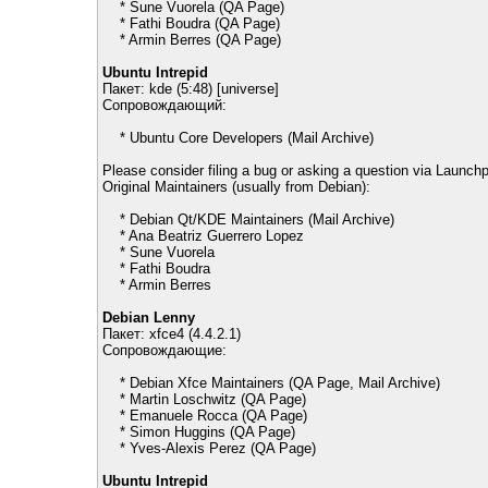
* Sune Vuorela (QA Page)
* Fathi Boudra (QA Page)
* Armin Berres (QA Page)
Ubuntu Intrepid
Пакет: kde (5:48) [universe]
Сопровождающий:
* Ubuntu Core Developers (Mail Archive)
Please consider filing a bug or asking a question via Launchp
Original Maintainers (usually from Debian):
* Debian Qt/KDE Maintainers (Mail Archive)
* Ana Beatriz Guerrero Lopez
* Sune Vuorela
* Fathi Boudra
* Armin Berres
Debian Lenny
Пакет: xfce4 (4.4.2.1)
Сопровождающие:
* Debian Xfce Maintainers (QA Page, Mail Archive)
* Martin Loschwitz (QA Page)
* Emanuele Rocca (QA Page)
* Simon Huggins (QA Page)
* Yves-Alexis Perez (QA Page)
Ubuntu Intrepid