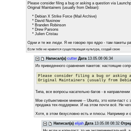
Please consider filing a bug or asking a question via Launchp
Original Maintainers (usually from Debian):
* Debian X Strike Force (Mail Archive)
* David Nusinow
* Branden Robinson
* Drew Parsons
* Julien Cristau
Одни и те же люди. Я не говорю про ядро - там пакеты ра
Если тебе не нравится существующая культура, создай свою
Написал(а)
cutter
Дата
13.05.08 06:34
Из приведенного сравнения пакетов: настоящие сопр
Please consider filing a bug or asking 
Original Maintainers (usually from Debi
Типа, все вопросы касательно багов - в направлени
Мое субъективное мнение -- Ubuntu, это копи-паст 
продажа тех-поддержки. И на этом почти всё. Ни че
Хотя, в этом безусловно есть и плюсы. Например и о
Написал(а)
elijah
Дата
13.05.08 08:32
Отре
Ну если и копи-паст, то не экспериментальной, 