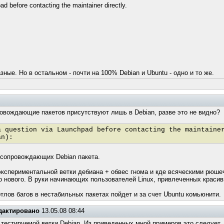
ad before contacting the maintainer directly.
зные. Но в остальном - почти на 100% Debian и Ubuntu - одно и то же.
овождающие пакетов присутствуют лишь в Debian, разве это не видно?
a question via Launchpad before contacting the maintaine
an):
и сопровождающих Debian пакета.
с экспериментальной ветки дебиана + обвес гнома и кде всяческими рюш
го нового. В руки начинающих пользователей Linux, привлеченных крас
тлов багов в нестабильных пакетах пойдет и за счет Ubuntu комьюнити.
дактировано
13.05.08 08:44
а тестируемой ветки Debian. Из приведенных мной примеров это следует.