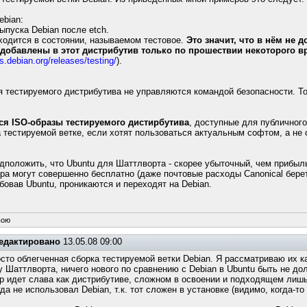
ebian:
ыпуска Debian после etch.
аходится в состоянии, называемом тестовое.
Это значит, что в нём не
добавлены в этот дистрибутив только по прошествии некоторого вре
s.debian.org/releases/testing/
).
я тестируемого дистрибутива не управляются командой безопасности. Т
ся ISO-образы тестируемого дистирбутива
, доступные для публичного
на тестируемой ветке, если хотят пользоваться актуальным софтом, а не
едположить, что Ubuntu для Шаттлворта - скорее убыточный, чем прибыл
ира могут совершенно бесплатно (даже почтовые расходы Canonical бере
обовав Ubuntu, проникаются и переходят на Debian.
вою
едактировано
13.05.08 09:00
осто облегченная сборка тестируемой ветки Debian. Я рассматриваю их к
у Шаттлворта, ничего нового по сравнению с Debian в Ubuntu быть не д
ор идет слава как дистрибутиве, сложном в освоении и подходящем лиш
да не использовал Debian, т.к. тот сложен в установке (видимо, когда-то