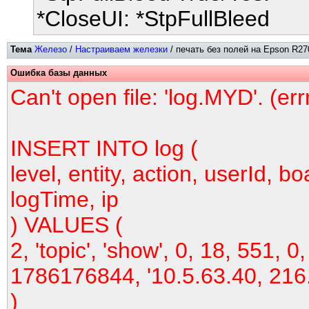
*CloseUI: *StpFullBleed
Тема
Железо
/
Настраиваем железки
/ печать без полей на Epson R27
Ошибка базы данных
Can't open file: 'log.MYD'. (er
INSERT INTO log (
level, entity, action, userId, bo
logTime, ip
) VALUES (
2, 'topic', 'show', 0, 18, 551, 0,
1786176844, '10.5.63.40, 216
)