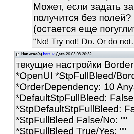
Может, если задать з
получится без полей?
(остается еще погугли
"No! Try not! Do. Or do not.
Написал(а)
barsuk
Дата
26.03.08 20:32
текущие настройки Border
*OpenUI *StpFullBleed/Bor
*OrderDependency: 10 Any
*DefaultStpFullBleed: False
*StpDefaultStpFullBleed: F
*StpFullBleed False/No: ""
*StpFullBleed True/Yes: ""