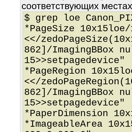
соответствующих местах)
$ grep loe Canon_PI
*PageSize 10x15loe/
<</zedoPageSize(10x
862]/ImagingBBox nu
15>>setpagedevice"
*PageRegion 10x15lo
<</zedoPageRegion(1
862]/ImagingBBox nu
15>>setpagedevice"
*PaperDimension 10x
*ImageableArea 10x1