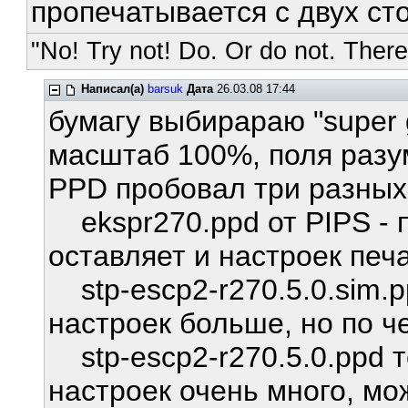
пропечатывается с двух ст
"No! Try not! Do. Or do not. There 
Написал(а)
barsuk
Дата
26.03.08 17:44
бумагу выбирараю "super g
масштаб 100%, поля разум
PPD пробовал три разных
ekspr270.ppd от PIPS - 
оставляет и настроек печа
stp-escp2-r270.5.0.sim.pp
настроек больше, но по ч
stp-escp2-r270.5.0.ppd то
настроек очень много, мо