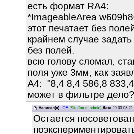
есть формат RA4:
*ImageableArea w609h86
этот печатает без поле
крайнем случае задать 
без полей.
всю голову сломал, став
поля уже 3мм, как заяв
A4: "8,4 8,4 586,8 833,
может в фильтре дело? 
Написал(а)
LOE
(Site/forum admin)
Дата
29.03.08 21
Остается посоветоват
поэкспериментироват