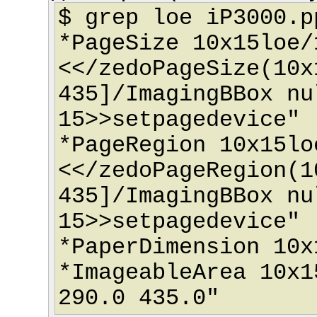
$ grep loe iP3000.p
*PageSize 10x15loe/
<</zedoPageSize(10x
435]/ImagingBBox nu
15>>setpagedevice"
*PageRegion 10x15lo
<</zedoPageRegion(1
435]/ImagingBBox nu
15>>setpagedevice"
*PaperDimension 10x
*ImageableArea 10x1
290.0 435.0"