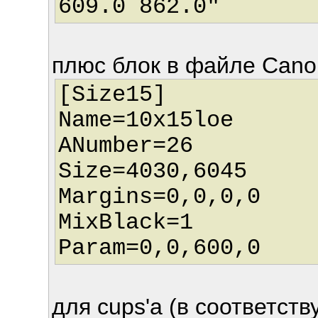
609.0 862.0"
плюс блок в файле Cano
[Size15]
Name=10x15loe
ANumber=26
Size=4030,6045
Margins=0,0,0,0
MixBlack=1
Param=0,0,600,0
для cups'a (в соответст