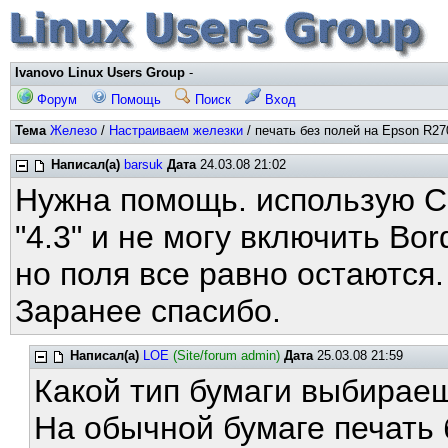
Ivanovo Linux Users Group
-
Форум
Помощь
Поиск
Вход
Тема
Железо
/
Настраиваем железки
/ печать без полей на Epson R27
Написал(а)
barsuk
Дата
24.03.08 21:02
Нужна помощь. использую C
"4.3" и не могу включить Bo
но поля все равно остаются.
Заранее спасибо.
Написал(а)
LOE
(Site/forum admin)
Дата
25.03.08 21:59
Какой тип бумаги выбирае
На обычной бумаге печать 