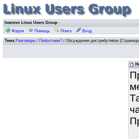
Ivanovo Linux Users Group
-
Форум
Помощь
Поиск
Вход
Тема
Разговоры
/
Поболтаем?
/ Обсуждения дистрибутивов (Страница 
Н
П
м
Т
ча
П