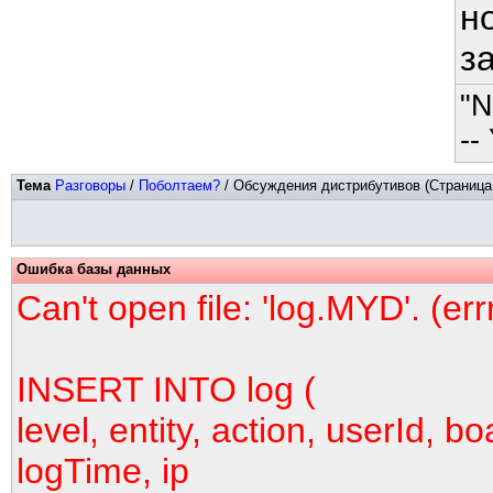
н
з
"N
--
Тема
Разговоры
/
Поболтаем?
/ Обсуждения дистрибутивов (Страница 
Ошибка базы данных
Can't open file: 'log.MYD'. (er
INSERT INTO log (
level, entity, action, userId, bo
logTime, ip