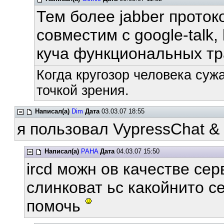
Тем более jabber проток
совместим с google-talk, 
куча функциональных тр
Когда кругозор человека суж
точкой зрения.
Написал(а)
Dim
Дата
03.03.07 18:55
я пользовал VypressChat &
Написал(а)
PAHA
Дата
04.03.07 15:50
ircd можн ов качестве се
слинковат ьс какойнито с
помочь