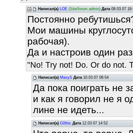
Написал(а)
LOE
(Site/forum admin)
Дата
08.03.07 18:
Постоянно ребутишься
Мои машины круглосут
рабочая).
Да и настроив один раз
"No! Try not! Do. Or do not. T
Написал(а)
MaxyS
Дата
10.03.07 08:54
Да пока поиграть не з
и как я говорил не я о
лине не идеть...
Написал(а)
G0thic
Дата
12.03.07 14:52