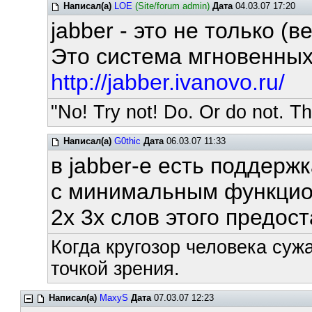
Написал(а)
LOE
(Site/forum admin)
Дата
04.03.07 17:20
jabber - это не только (в
Это система мгновенных
http://jabber.ivanovo.ru/
"No! Try not! Do. Or do not. The
Написал(а)
G0thic
Дата
06.03.07 11:33
в jabber-е есть поддержк
с минимальным функцион
2х 3х слов этого предост
Когда кругозор человека суж
точкой зрения.
Написал(а)
MaxyS
Дата
07.03.07 12:23