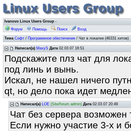
Ivanovo Linux Users Group
-
Форум
Помощь
Поиск
Вход
Тема
Софт
/
Программное обеспечение
/ Чат в локалке (46331 хитов)
Написал(а)
MaxyS
Дата
02.03.07 18:51
Подскажите плз чат для лок
под линь и вынь.
Искал, не нашел ничего путн
qt, но дело пока идет медле
Написал(а)
LOE
(Site/forum admin)
Дата
02.03.07 20:49
Чат без сервера возможен т
Если нужно участие 3-х и 