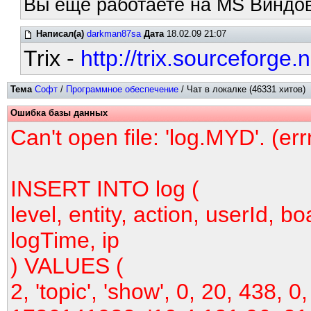
Вы ещё работаете на MS Виндов
Написал(а)
darkman87sa
Дата
18.02.09 21:07
Trix -
http://trix.sourceforge.n
Тема
Софт
/
Программное обеспечение
/ Чат в локалке (46331 хитов)
Ошибка базы данных
Can't open file: 'log.MYD'. (er
INSERT INTO log (
level, entity, action, userId, bo
logTime, ip
) VALUES (
2, 'topic', 'show', 0, 20, 438, 0,