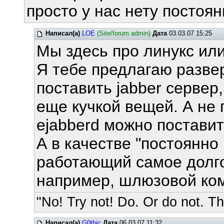
просто у нас нету постоя
Написал(а)
LOE
(Site/forum admin)
Дата
03.03.07 15:25
Мы здесь про линукс ил
Я тебе предлагаю разве
поставить jabber сервер
еще кучкой вещей. А не
ejabberd можно поставит
А в качестве "постоянно
работающий самое долго
например, шлюзовой ком
"No! Try not! Do. Or do not. The
Написал(а)
G0thic
Дата
06.03.07 11:32