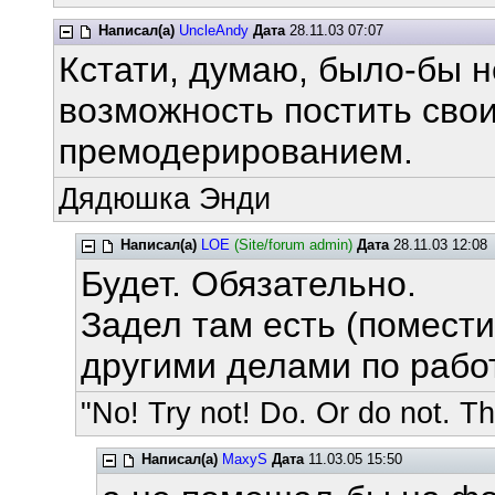
Написал(а)
UncleAndy
Дата
28.11.03 07:07
Кстати, думаю, было-бы 
возможность постить свои
премодерированием.
Дядюшка Энди
Написал(а)
LOE
(Site/forum admin)
Дата
28.11.03 12:08
Будет. Обязательно.
Задел там есть (помести
другими делами по рабо
"No! Try not! Do. Or do not. The
Написал(а)
MaxyS
Дата
11.03.05 15:50