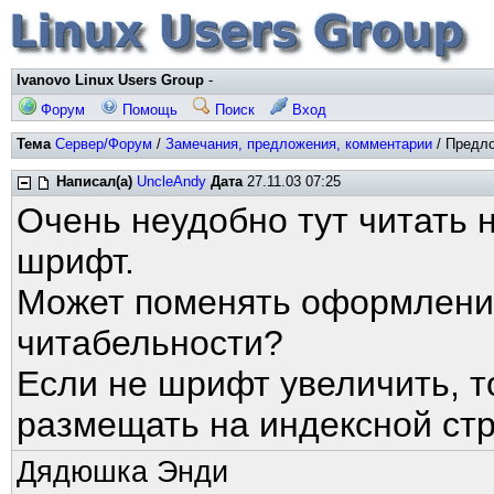
Ivanovo Linux Users Group
-
Форум
Помощь
Поиск
Вход
Тема
Сервер/Форум
/
Замечания, предложения, комментарии
/ Предло
Написал(а)
UncleAndy
Дата
27.11.03 07:25
Очень неудобно тут читать
шрифт.
Может поменять оформление
читабельности?
Если не шрифт увеличить, т
размещать на индексной ст
Дядюшка Энди