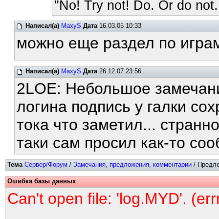
"No! Try not! Do. Or do not.
Написал(а)
MaxyS
Дата
16.03.05 10:33
можно еще раздел по играм
Написал(а)
MaxyS
Дата
26.12.07 23:56
2LOE: Небольшое замечани
логина подпись у галки со
тока что заметил... странно
таки сам просил как-то со
Тема
Сервер/Форум
/
Замечания, предложения, комментарии
/ Предло
Ошибка базы данных
Can't open file: 'log.MYD'. (er