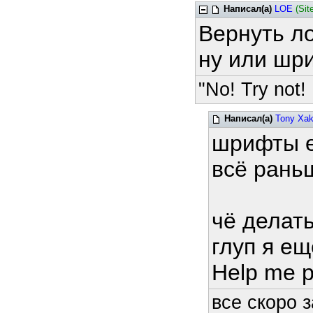
Написал(а)
LOE
(Sit
Вернуть л
ну или шр
"No! Try not! 
Написал(а)
Tony Xa
шрифты е
всё рань
чё делат
глуп я е
Help me p
все скоро з