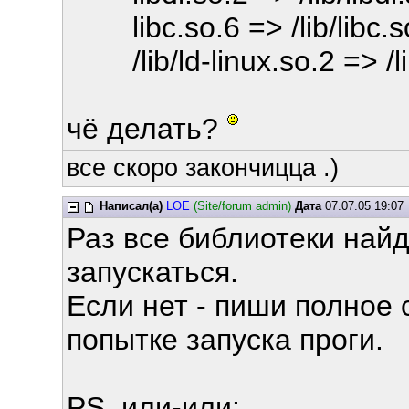
libc.so.6 => /lib/libc.s
/lib/ld-linux.so.2 => /li
чё делать?
все скоро закончицца .)
Написал(а)
LOE
(Site/forum admin)
Дата
07.07.05 19:07
Раз все библиотеки найд
запускаться.
Если нет - пиши полное
попытке запуска проги.
PS. или-или: