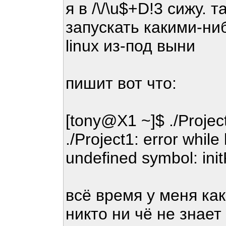
я в /\/\u$+D!3 сижу. 
запускать какими-н
linux из-под выни
пишит вот что:
[tony@X1 ~]$ ./Projec
./Project1: error while
undefined symbol: ini
всё время у меня ка
никто ни чё не знает