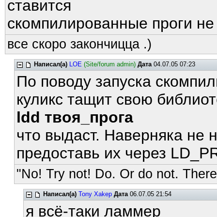
ставится
скомпилированные проги не
все скоро закончицца .)
Написал(а)
LOE
(Site/forum admin)
Дата
04.07.05 07:23
По поводу запуска скомпил
куликс тащит свою библиот
ldd твоя_прога
что выдаст. Наверняка не 
предоставь их через LD_
"No! Try not! Do. Or do not. There 
Написал(а)
Tony Xakep
Дата
06.07.05 21:54
я всё-таки ламмер