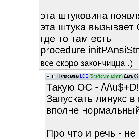
эта штуковина появл
эта штука вызывает 
где то там есть
procedure initPAnsiSt
все скоро закончицца .)
Написал(а)
LOE
(Site/forum admin)
Дата
09.
Такую ОС - /\/\u$+D!
Запускать линукс в
вполне нормальный
Про что и речь - н