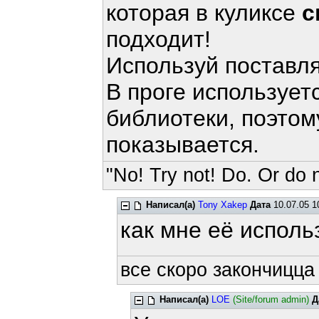
которая в куликсе
с
подходит!
Используй поставля
В проге использует
библиотеки, поэтом
показывается.
"No! Try not! Do. Or do n
Написал(а)
Tony Xakep
Дата
10.07.05 1
как мне её использ
все скоро закончицца 
Написал(а)
LOE
(Site/forum admin)
Д