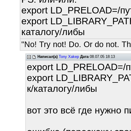
export LD_PRELOAD=/пут
export LD_LIBRARY_PAT
каталогу/либы
"No! Try not! Do. Or do not. The
Написал(а)
Tony Xakep
Дата
08.07.05 18:13
export LD_PRELOAD=/п
export LD_LIBRARY_PA
к/каталогу/либы
вот это всё где нужно 