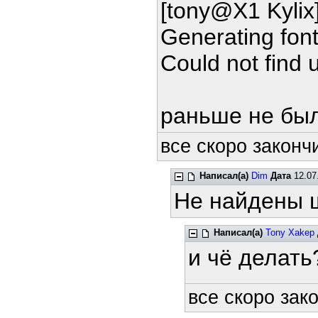
[tony@X1 Kylix]
Generating font
Could not find u
раньше не бы
все скоро закончи
Написал(а)
Dim
Дата
12.07
Не найдены ш
Написал(а)
Tony Xakep
и чё делать
все скоро зако