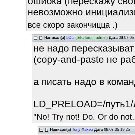
ошибка (перескажу сво
невозможно инициализи
все скоро закончицца .)
Написал(а)
LOE
(Site/forum admin)
Дата
08.07.05 
не надо пересказыват
(copy-and-paste не ра
а писать надо в коман
LD_PRELOAD=/путь1/ли
"No! Try not! Do. Or do not.
Написал(а)
Tony Xakep
Дата
09.07.05 19:25