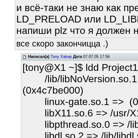
и всё-таки не знаю как пр
LD_PRELOAD или LD_LI
напиши plz что я должен н
все скоро закончицца .)
Написал(а)
Tony Xakep
Дата
07.07.05 17:56
[tony@X1 ~]$ ldd Project1
/lib/libNoVersion.so.1 =
(0x4c7be000)
linux-gate.so.1 => (0x
libX11.so.6 => /usr/X11
libpthread.so.0 => /lib/
libdl.so.2 => /lib/libdl