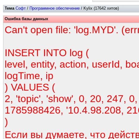
Тема
Софт
/
Программное обеспечение
/ Kylix (17642 хитов)
Ошибка базы данных
Can't open file: 'log.MYD'. (er
INSERT INTO log (
level, entity, action, userId, bo
logTime, ip
) VALUES (
2, 'topic', 'show', 0, 20, 247, 0,
1785988426, '10.4.98.208, 21
)
Если вы думаете, что дейст