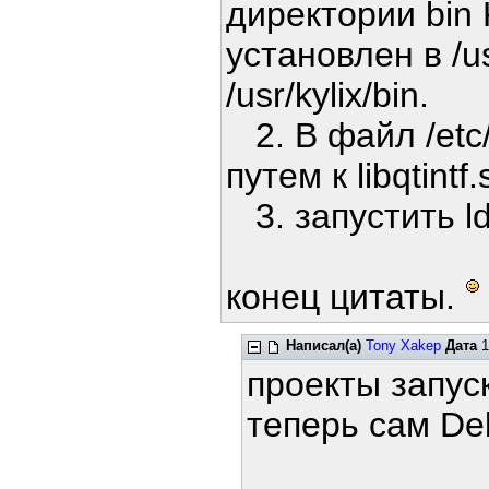
директории bin 
установлен в /us
/usr/kylix/bin.
2. В файл /etc/
путем к libqtintf
3. запустить ldc
конец цитаты.
Написал(а)
Tony Xakep
Дата
1
проекты запус
теперь сам Del