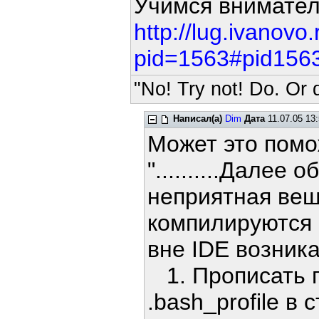
Учимся внимател
http://lug.ivanovo.
pid=1563#pid156
"No! Try not! Do. Or d
Написал(а)
Dim
Дата
11.07.05 13
Может это пом
"..........Дале
неприятная вещ
компилируются 
вне IDE возника
1. Прописать п
.bash_profile в