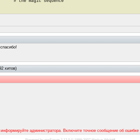
e magic sequence
 спасибо!
2 хитов)
 информируйте администратора. Включите точное сообщение об ошибке 
Powered by mwForum 2.12.0 © 1999-2007 Markus Wichitill