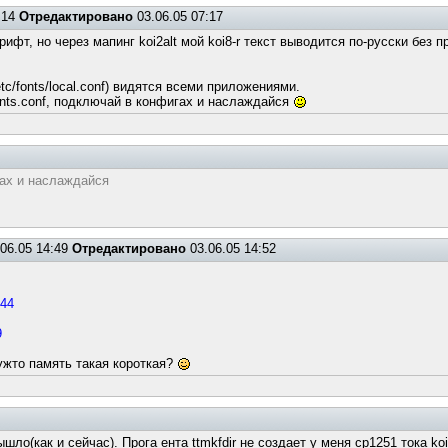
:14
Отредактировано
03.06.05 07:17
фт, но через мапинг koi2alt мой koi8-r текст выводится по-русски без п
c/fonts/local.conf) видятся всеми приложениями.
onts.conf, подключай в конфигах и наслаждайся
гах и наслаждайся
06.05 14:49
Отредактировано
03.06.05 14:52
144
9
еужто память такая короткая?
шло(как и сейчас). Прога ента ttmkfdir не создает у меня cp1251 тока koi