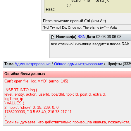
echo -ne "\033(K" # th
;;
esac
Переключение правый Ctrl (или Alt)
"No! Try not! Do. Or do not. There is no try." -- Yoda
Написал(а)
BSN
Дата
02.03.06 06:08
все отлично! кирилица вводится после RAlt.
Тема
Администрирование
/
Общее администрирование
/ Шрифты (3339
Ошибка базы данных
Can't open file: 'log.MYD'. (errno: 145)
INSERT INTO log (
level, entity, action, userId, boardId, topicId, postId, extraId,
logTime, ip
) VALUES (
2, 'topic', 'show', 0, 15, 239, 0, 0,
1786200903, '10.5.63.40, 216.73.217.11'
)
Если вы думаете, что действительно произошла ошибка, пожалуйста,