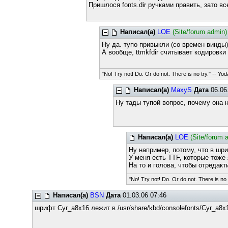
Пришлося fonts.dir ручками править, зато в
Написал(а)
LOE
(Site/forum admin)
Ну да. тупо привыкли (со времен винды)
А вообще, ttmkfdir считывает кодировки
"No! Try not! Do. Or do not. There is no try." -- Yod
Написал(а)
MaxyS
Дата
06.06.
Ну тады тупой вопрос, почему она 
Написал(а)
LOE
(Site/forum 
Ну например, потому, что в шр
У меня есть TTF, которые тоже 
На то и голова, чтобы отредак
"No! Try not! Do. Or do not. There is no 
Написал(а)
BSN
Дата
01.03.06 07:46
шрифт Cyr_a8x16 лежит в /usr/share/kbd/consolefonts/Cyr_a8x