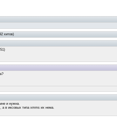
2 хитов)
51)
ра?
мне и нужна.
х, а в иксовых типа xmms их нема.