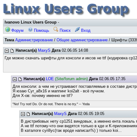
Ivanovo Linux Users Group
-
Форум
Помощь
Поиск
Вход
Тема
Администрирование
/
Общее администрирование
/ Шрифты (3339
Написал(а)
MaxyS
Дата
02.06.05 14:08
Где можно скачать шрифты для консоли и иксов не ttf (кодировка cp12
Написал(а)
LOE
(Site/forum admin)
Дата
02.06.05 17:35
Для консоли: а чем не устраивают поставляемые в составе дист
Я юзаю Cyr_a8x16 и маппинг koi2alt - всё пучком.
Для Х-ов: почему именно не ttf?
"No! Try not! Do. Or do not. There is no try." -- Yoda
Написал(а)
MaxyS
Дата
02.06.05 19:05
В дистрибовых нету cp1251 виндовых, а именно ента локаль 
А не ttf потому-что они видятся только в кде и K-приложения
В каталоге cyrillyc(так вроде написал%) ) только koi...