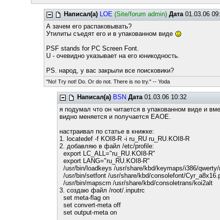
Написал(а)
LOE
(Site/forum admin)
Дата
01.03.06 09
А зачем его распаковывать?
Утилиты съедят его и в упакованном виде
PSF stands for PC Screen Font.
U - очевидно указывает на его юникодность.
PS. народ, у вас закрыли все поисковики?
"No! Try not! Do. Or do not. There is no try." -- Yoda
Написал(а)
BSN
Дата
01.03.06 10:32
я подумал что он читается в упакованном виде и вм
видно меняется и получается EAOE.
настраивал по статье в книжке:
1. locatedef -f KOI8-R -i ru_RU ru_RU.KOI8-R
2. добавляю в файл /etc/profile:
export LC_ALL="ru_RU.KOI8-R"
export LANG="ru_RU.KOI8-R"
/usr/bin/loadkeys /usr/share/kbd/keymaps/i386/qwerty
/usr/bin/setfont /usr/share/kbd/consolefont/Cyr_a8x16.
/usr/bin/mapscrn /usr/share/kbd/consoletrans/koi2alt
3. создаю файл /root/.inputrc
set meta-flag on
set convert-meta off
set output-meta on