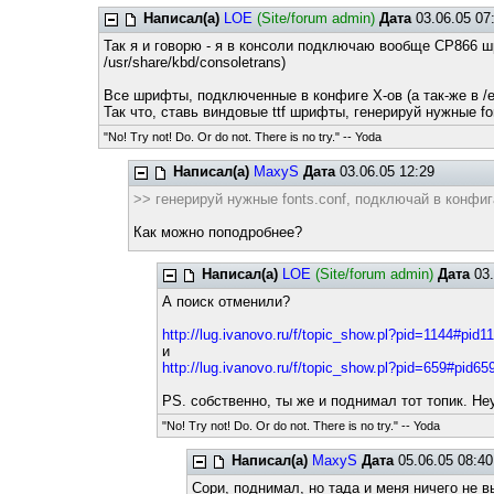
Написал(а)
LOE
(Site/forum admin)
Дата
03.06.05 07
Так я и говорю - я в консоли подключаю вообще CP866 шри
/usr/share/kbd/consoletrans)
Все шрифты, подключенные в конфиге Х-ов (а так-же в /et
Так что, ставь виндовые ttf шрифты, генерируй нужные f
"No! Try not! Do. Or do not. There is no try." -- Yoda
Написал(а)
MaxyS
Дата
03.06.05 12:29
>> генерируй нужные fonts.conf, подключай в конфи
Как можно поподробнее?
Написал(а)
LOE
(Site/forum admin)
Дата
03.
А поиск отменили?
http://lug.ivanovo.ru/f/topic_show.pl?pid=1144#pid1
и
http://lug.ivanovo.ru/f/topic_show.pl?pid=659#pid65
PS. собственно, ты же и поднимал тот топик. Н
"No! Try not! Do. Or do not. There is no try." -- Yoda
Написал(а)
MaxyS
Дата
05.06.05 08:40
Сори, поднимал, но тада и меня ничего не вы