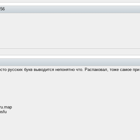
:56
есто русских букв выводится непонятно что. Распаковал, тоже самое при
/ru.map
psfu