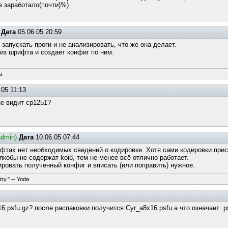
се заработало(почти)%)
Дата
05.06.05 20:59
 запускать проги и не анализировать, что же она делает.
 из шрифта и создает конфиг по ним.
a
05 11:13
не видит cp1251?
admin)
Дата
10.06.05 07:44
ифтах нет необходимых сведений о кодировке. Хотя сами кодировки прис
якобы не содержат koi8, тем не менее всё отлично работает.
тировать полученный конфиг и вписать (или поправить) нужное.
try." -- Yoda
16.psfu.gz? после распаковки получится Cyr_a8x16.psfu а что означает .