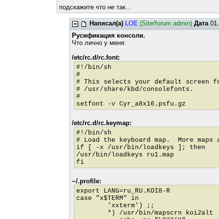
подскажите что не так...
Написал(а)
LOE
(Site/forum admin)
Дата
01.
Русификация консоли.
Что лично у меня:
/etc/rc.d/rc.font:
#!/bin/sh
#
# This selects your default screen f
# /usr/share/kbd/consolefonts.
#
setfont -v Cyr_a8x16.psfu.gz
/etc/rc.d/rc.keymap:
#!/bin/sh
# Load the keyboard map. More maps 
if [ -x /usr/bin/loadkeys ]; then
/usr/bin/loadkeys ru1.map
fi
~/.profile:
export LANG=ru_RU.KOI8-R
case "x$TERM" in
'xxterm') ;;
*) /usr/bin/mapscrn koi2alt