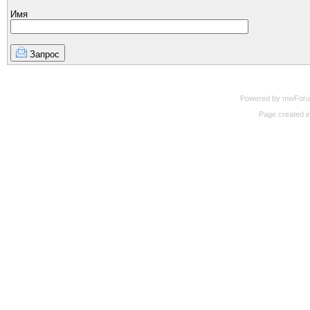
Имя
Запрос
Powered by mwForum 
Page created in