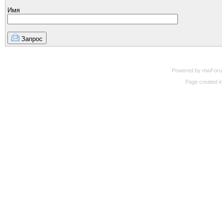
Имя
Запрос
Powered by mwForum 
Page created in